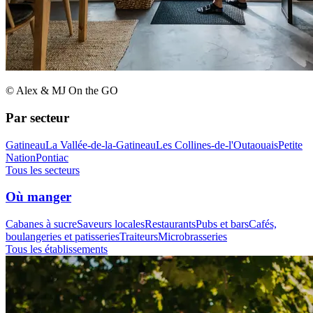
© Alex & MJ On the GO
Par secteur
Gatineau
La Vallée-de-la-Gatineau
Les Collines-de-l'Outaouais
Petite
Nation
Pontiac
Tous les secteurs
Où manger
Cabanes à sucre
Saveurs locales
Restaurants
Pubs et bars
Cafés,
boulangeries et patisseries
Traiteurs
Microbrasseries
Tous les établissements