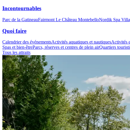
Incontournables
Parc de la Gatineau
Fairmont Le Château Montebello
Nordik Spa Vill
Quoi faire
Calendrier des événements
Activités aquatiques et nautiques
Activités e
Spas et bien-être
Parcs, réserves et centres de plein air
Quartiers tourist
Tous les attraits