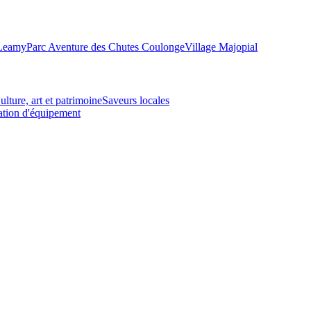
-Leamy
Parc Aventure des Chutes Coulonge
Village Majopial
ulture, art et patrimoine
Saveurs locales
tion d'équipement