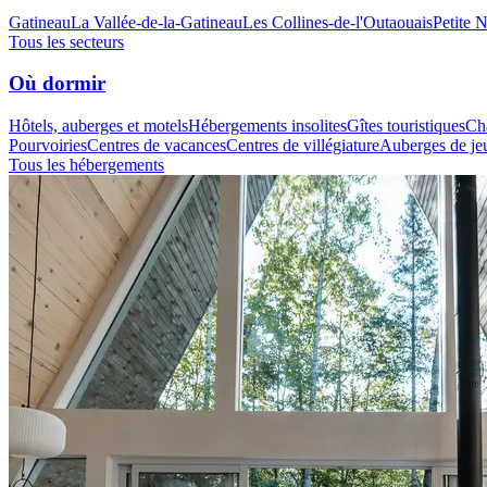
Gatineau
La Vallée-de-la-Gatineau
Les Collines-de-l'Outaouais
Petite 
Tous les secteurs
Où dormir
Hôtels, auberges et motels
Hébergements insolites
Gîtes touristiques
Cha
Pourvoiries
Centres de vacances
Centres de villégiature
Auberges de je
Tous les hébergements