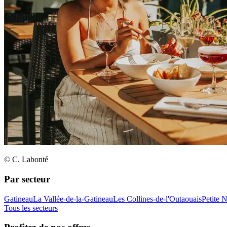
© C. Labonté
Par secteur
Gatineau
La Vallée-de-la-Gatineau
Les Collines-de-l'Outaouais
Petite 
Tous les secteurs