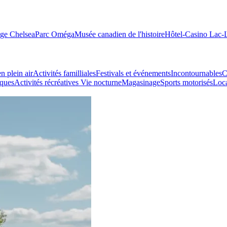
age Chelsea
Parc Oméga
Musée canadien de l'histoire
Hôtel-Casino Lac
n plein air
Activités familliales
Festivals et événements
Incontournables
C
iques
Activités récréatives
Vie nocturne
Magasinage
Sports motorisés
Loca