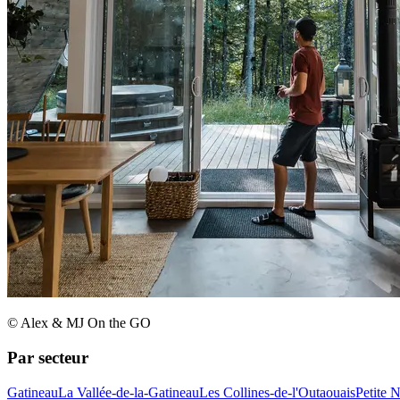
© Alex & MJ On the GO
Par secteur
Gatineau
La Vallée-de-la-Gatineau
Les Collines-de-l'Outaouais
Petite 