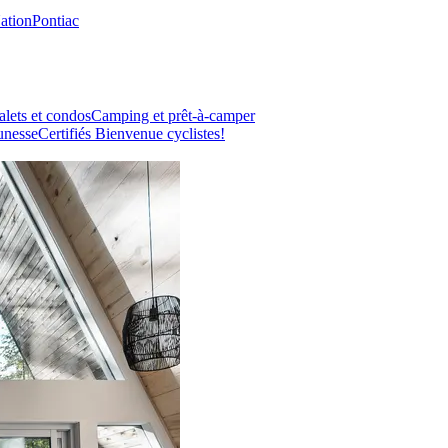
Nation
Pontiac
lets et condos
Camping et prêt-à-camper
unesse
Certifiés Bienvenue cyclistes!