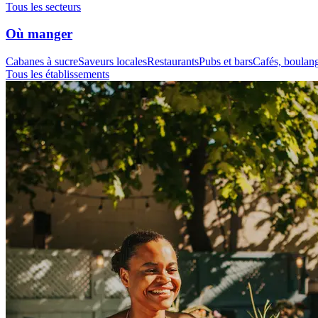
Tous les secteurs
Où manger
Cabanes à sucre
Saveurs locales
Restaurants
Pubs et bars
Cafés, boulange
Tous les établissements