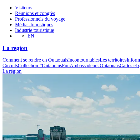
Visiteurs
Réunions et congrès
Professionnels du voyage
Médias touristiques
Industrie touristique
EN
La région
Comment se rendre en Outaouais
Incontournables
Les territoires
Inform
Circuits
Collection #OutaouaisFun
Ambassadeurs Outaouais
Cartes et 
La région