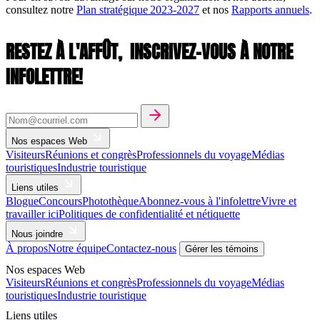
consultez notre
Plan stratégique 2023-2027
et nos
Rapports annuels
.
RESTEZ À L'AFFÛT,
INSCRIVEZ-VOUS À NOTRE
INFOLETTRE!
Nos espaces Web
Visiteurs
Réunions et congrès
Professionnels du voyage
Médias
touristiques
Industrie touristique
Liens utiles
Blogue
Concours
Photothèque
Abonnez-vous à l'infolettre
Vivre et
travailler ici
Politiques de confidentialité et nétiquette
Nous joindre
À propos
Notre équipe
Contactez-nous
Gérer les témoins
Nos espaces Web
Visiteurs
Réunions et congrès
Professionnels du voyage
Médias
touristiques
Industrie touristique
Liens utiles