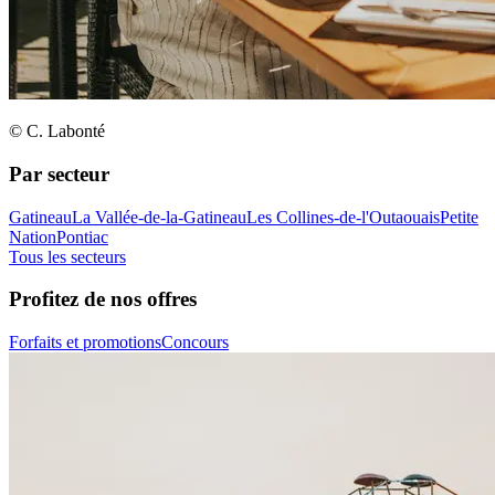
© C. Labonté
Par secteur
Gatineau
La Vallée-de-la-Gatineau
Les Collines-de-l'Outaouais
Petite
Nation
Pontiac
Tous les secteurs
Profitez de nos offres
Forfaits et promotions
Concours