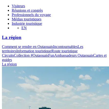
Visiteurs
Réunions et congrès
Professionnels du voyage
Médias touristiques
Industrie touristique
EN
La région
Comment se rendre en Outaouais
Incontournables
Les
territoires
Information touristique
Route touristique
Circuits
Collection #OutaouaisFun
Ambassadeurs Outaouais
Cartes et
guides
La région