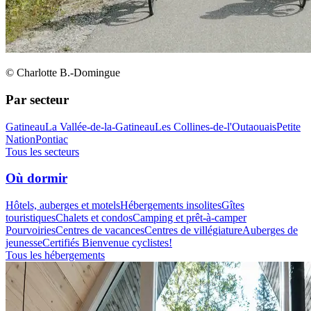
© Charlotte B.-Domingue
Par secteur
Gatineau
La Vallée-de-la-Gatineau
Les Collines-de-l'Outaouais
Petite
Nation
Pontiac
Tous les secteurs
Où dormir
Hôtels, auberges et motels
Hébergements insolites
Gîtes
touristiques
Chalets et condos
Camping et prêt-à-camper
Pourvoiries
Centres de vacances
Centres de villégiature
Auberges de
jeunesse
Certifiés Bienvenue cyclistes!
Tous les hébergements