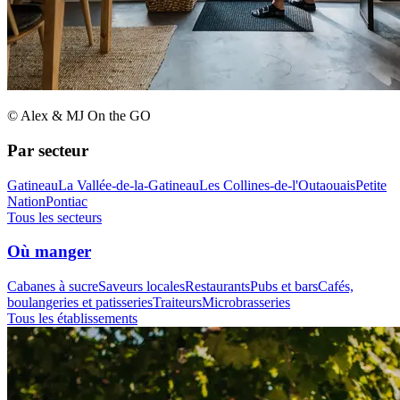
© Alex & MJ On the GO
Par secteur
Gatineau
La Vallée-de-la-Gatineau
Les Collines-de-l'Outaouais
Petite
Nation
Pontiac
Tous les secteurs
Où manger
Cabanes à sucre
Saveurs locales
Restaurants
Pubs et bars
Cafés,
boulangeries et patisseries
Traiteurs
Microbrasseries
Tous les établissements