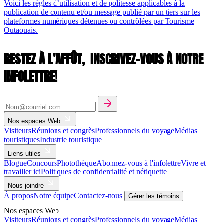
Voici les règles d’utilisation et de politesse applicables à la
publication de contenu et/ou message publié par un tiers sur les
plateformes numériques détenues ou contrôlées par Tourisme
Outaouais.
RESTEZ À L'AFFÛT,
INSCRIVEZ-VOUS À NOTRE
INFOLETTRE!
Nos espaces Web
Visiteurs
Réunions et congrès
Professionnels du voyage
Médias
touristiques
Industrie touristique
Liens utiles
Blogue
Concours
Photothèque
Abonnez-vous à l'infolettre
Vivre et
travailler ici
Politiques de confidentialité et nétiquette
Nous joindre
À propos
Notre équipe
Contactez-nous
Gérer les témoins
Nos espaces Web
Visiteurs
Réunions et congrès
Professionnels du voyage
Médias