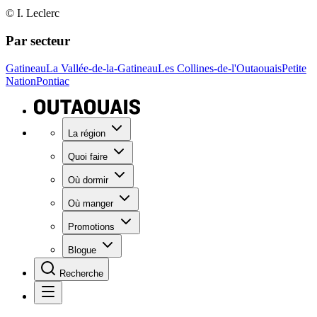
© I. Leclerc
Par secteur
Gatineau
La Vallée-de-la-Gatineau
Les Collines-de-l'Outaouais
Petite
Nation
Pontiac
La région
Quoi faire
Où dormir
Où manger
Promotions
Blogue
Recherche