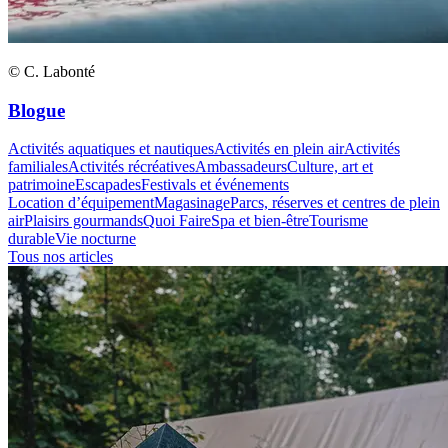
© C. Labonté
Blogue
Activités aquatiques et nautiques
Activités en plein air
Activités
familiales
Activités récréatives
Ambassadeurs
Culture, art et
patrimoine
Escapades
Festivals et événements
Location d’équipement
Magasinage
Parcs, réserves et centres de plein
air
Plaisirs gourmands
Quoi Faire
Spa et bien-être
Tourisme
durable
Vie nocturne
Tous nos articles