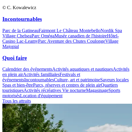
© C. Kowalewicz
Incontournables
Parc de la Gatineau
Fairmont Le Château Montebello
Nordik Spa
Village Chelsea
Parc Oméga
Musée canadien de l'histoire
Hôtel-
Casino Lac-Leamy
Parc Aventure des Chutes Coulonge
Village
Majopial
Quoi faire
Calendrier des événements
Activités aquatiques et nautiques
Activités
en plein air
Activités familliales
Festivals et
événements
Incontournables
Culture, art et patrimoine
Saveurs locales
Spas et bien-être
Parcs, réserves et centres de plein air
Quartiers
touristiques
Activités récréatives
Vie nocturne
Magasinage
Sports
motorisés
Location d'équipement
Tous les attraits