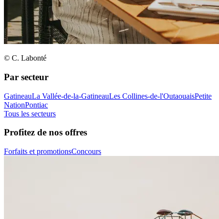
© C. Labonté
Par secteur
Gatineau
La Vallée-de-la-Gatineau
Les Collines-de-l'Outaouais
Petite
Nation
Pontiac
Tous les secteurs
Profitez de nos offres
Forfaits et promotions
Concours