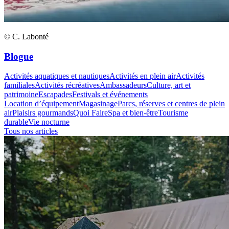
© C. Labonté
Blogue
Activités aquatiques et nautiques
Activités en plein air
Activités
familiales
Activités récréatives
Ambassadeurs
Culture, art et
patrimoine
Escapades
Festivals et événements
Location d’équipement
Magasinage
Parcs, réserves et centres de plein
air
Plaisirs gourmands
Quoi Faire
Spa et bien-être
Tourisme
durable
Vie nocturne
Tous nos articles