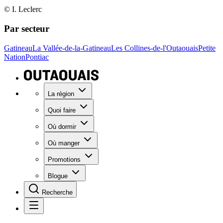
© I. Leclerc
Par secteur
Gatineau
La Vallée-de-la-Gatineau
Les Collines-de-l'Outaouais
Petite
Nation
Pontiac
La région
Quoi faire
Où dormir
Où manger
Promotions
Blogue
Recherche