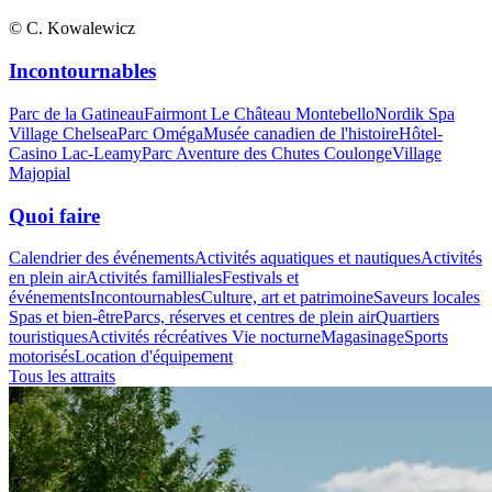
© C. Kowalewicz
Incontournables
Parc de la Gatineau
Fairmont Le Château Montebello
Nordik Spa
Village Chelsea
Parc Oméga
Musée canadien de l'histoire
Hôtel-
Casino Lac-Leamy
Parc Aventure des Chutes Coulonge
Village
Majopial
Quoi faire
Calendrier des événements
Activités aquatiques et nautiques
Activités
en plein air
Activités familliales
Festivals et
événements
Incontournables
Culture, art et patrimoine
Saveurs locales
Spas et bien-être
Parcs, réserves et centres de plein air
Quartiers
touristiques
Activités récréatives
Vie nocturne
Magasinage
Sports
motorisés
Location d'équipement
Tous les attraits