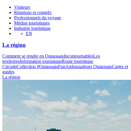
Visiteurs
Réunions et congrès
Professionnels du voyage
Médias touristiques
Industrie touristique
EN
La région
Comment se rendre en Outaouais
Incontournables
Les
territoires
Information touristique
Route touristique
Circuits
Collection #OutaouaisFun
Ambassadeurs Outaouais
Cartes et
guides
La région