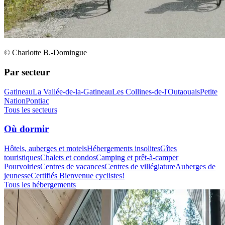
© Charlotte B.-Domingue
Par secteur
Gatineau
La Vallée-de-la-Gatineau
Les Collines-de-l'Outaouais
Petite
Nation
Pontiac
Tous les secteurs
Où dormir
Hôtels, auberges et motels
Hébergements insolites
Gîtes
touristiques
Chalets et condos
Camping et prêt-à-camper
Pourvoiries
Centres de vacances
Centres de villégiature
Auberges de
jeunesse
Certifiés Bienvenue cyclistes!
Tous les hébergements