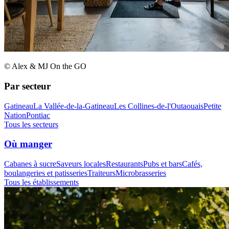
© Alex & MJ On the GO
Par secteur
Gatineau
La Vallée-de-la-Gatineau
Les Collines-de-l'Outaouais
Petite
Nation
Pontiac
Tous les secteurs
Où manger
Cabanes à sucre
Saveurs locales
Restaurants
Pubs et bars
Cafés,
boulangeries et patisseries
Traiteurs
Microbrasseries
Tous les établissements