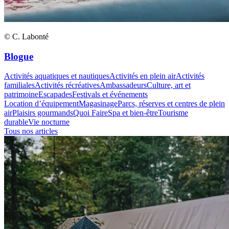
© C. Labonté
Blogue
Activités aquatiques et nautiques
Activités en plein air
Activités
familiales
Activités récréatives
Ambassadeurs
Culture, art et
patrimoine
Escapades
Festivals et événements
Location d’équipement
Magasinage
Parcs, réserves et centres de plein
air
Plaisirs gourmands
Quoi Faire
Spa et bien-être
Tourisme
durable
Vie nocturne
Tous nos articles