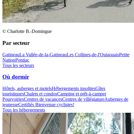
© Charlotte B.-Domingue
Par secteur
Gatineau
La Vallée-de-la-Gatineau
Les Collines-de-l'Outaouais
Petite
Nation
Pontiac
Tous les secteurs
Où dormir
Hôtels, auberges et motels
Hébergements insolites
Gîtes
touristiques
Chalets et condos
Camping et prêt-à-camper
Pourvoiries
Centres de vacances
Centres de villégiature
Auberges de
jeunesse
Certifiés Bienvenue cyclistes!
Tous les hébergements