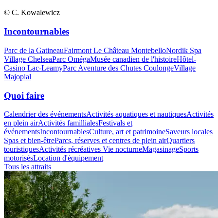
© C. Kowalewicz
Incontournables
Parc de la Gatineau
Fairmont Le Château Montebello
Nordik Spa
Village Chelsea
Parc Oméga
Musée canadien de l'histoire
Hôtel-
Casino Lac-Leamy
Parc Aventure des Chutes Coulonge
Village
Majopial
Quoi faire
Calendrier des événements
Activités aquatiques et nautiques
Activités
en plein air
Activités familliales
Festivals et
événements
Incontournables
Culture, art et patrimoine
Saveurs locales
Spas et bien-être
Parcs, réserves et centres de plein air
Quartiers
touristiques
Activités récréatives
Vie nocturne
Magasinage
Sports
motorisés
Location d'équipement
Tous les attraits