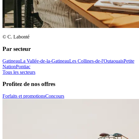
© C. Labonté
Par secteur
Gatineau
La Vallée-de-la-Gatineau
Les Collines-de-l'Outaouais
Petite
Nation
Pontiac
Tous les secteurs
Profitez de nos offres
Forfaits et promotions
Concours