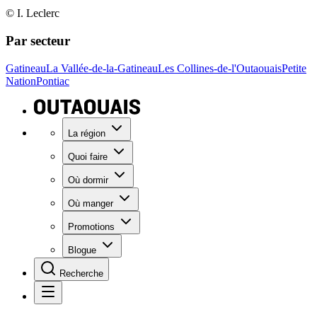
© I. Leclerc
Par secteur
Gatineau
La Vallée-de-la-Gatineau
Les Collines-de-l'Outaouais
Petite
Nation
Pontiac
La région
Quoi faire
Où dormir
Où manger
Promotions
Blogue
Recherche