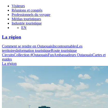
Visiteurs
Réunions et congrès
Professionnels du voyage
Médias touristiques
Industrie touristique
EN
La région
Comment se rendre en Outaouais
Incontournables
Les
territoires
Information touristique
Route touristique
Circuits
Collection #OutaouaisFun
Ambassadeurs Outaouais
Cartes et
guides
La région