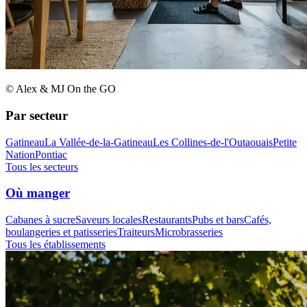
© Alex & MJ On the GO
Par secteur
Gatineau
La Vallée-de-la-Gatineau
Les Collines-de-l'Outaouais
Petite
Nation
Pontiac
Tous les secteurs
Où manger
Cabanes à sucre
Saveurs locales
Restaurants
Pubs et bars
Cafés,
boulangeries et patisseries
Traiteurs
Microbrasseries
Tous les établissements