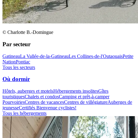
© Charlotte B.-Domingue
Par secteur
Gatineau
La Vallée-de-la-Gatineau
Les Collines-de-l'Outaouais
Petite
Nation
Pontiac
Tous les secteurs
Où dormir
Hôtels, auberges et motels
Hébergements insolites
Gîtes
touristiques
Chalets et condos
Camping et prêt-à-camper
Pourvoiries
Centres de vacances
Centres de villégiature
Auberges de
jeunesse
Certifiés Bienvenue cyclistes!
Tous les hébergements