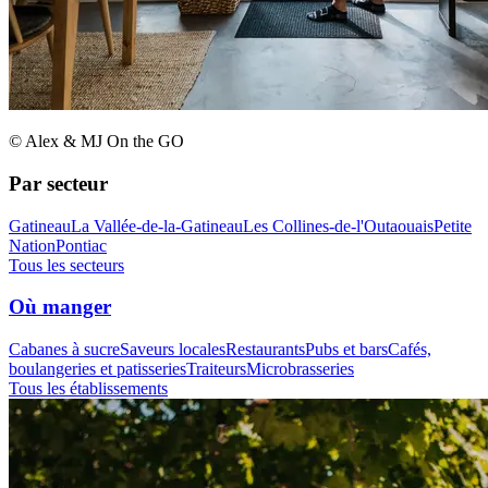
© Alex & MJ On the GO
Par secteur
Gatineau
La Vallée-de-la-Gatineau
Les Collines-de-l'Outaouais
Petite
Nation
Pontiac
Tous les secteurs
Où manger
Cabanes à sucre
Saveurs locales
Restaurants
Pubs et bars
Cafés,
boulangeries et patisseries
Traiteurs
Microbrasseries
Tous les établissements