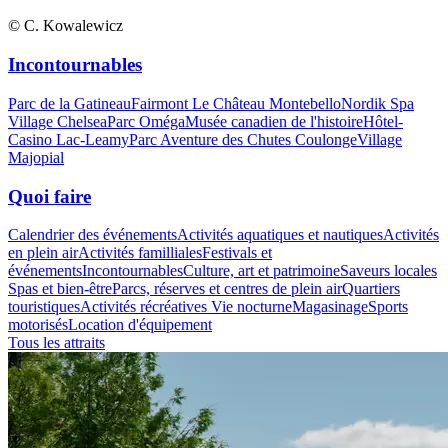
© C. Kowalewicz
Incontournables
Parc de la Gatineau
Fairmont Le Château Montebello
Nordik Spa
Village Chelsea
Parc Oméga
Musée canadien de l'histoire
Hôtel-
Casino Lac-Leamy
Parc Aventure des Chutes Coulonge
Village
Majopial
Quoi faire
Calendrier des événements
Activités aquatiques et nautiques
Activités
en plein air
Activités familliales
Festivals et
événements
Incontournables
Culture, art et patrimoine
Saveurs locales
Spas et bien-être
Parcs, réserves et centres de plein air
Quartiers
touristiques
Activités récréatives
Vie nocturne
Magasinage
Sports
motorisés
Location d'équipement
Tous les attraits