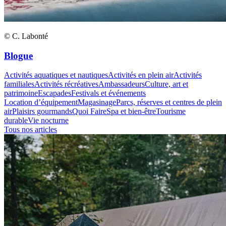
© C. Labonté
Blogue
Activités aquatiques et nautiques
Activités en plein air
Activités
familiales
Activités récréatives
Ambassadeurs
Culture, art et
patrimoine
Escapades
Festivals et événements
Location d’équipement
Magasinage
Parcs, réserves et centres de plein
air
Plaisirs gourmands
Quoi Faire
Spa et bien-être
Tourisme
durable
Vie nocturne
Tous nos articles