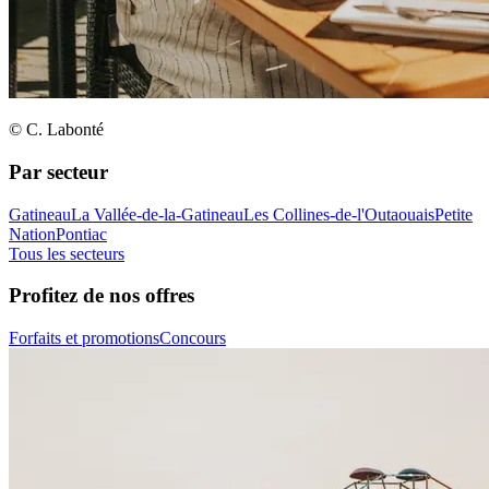
© C. Labonté
Par secteur
Gatineau
La Vallée-de-la-Gatineau
Les Collines-de-l'Outaouais
Petite
Nation
Pontiac
Tous les secteurs
Profitez de nos offres
Forfaits et promotions
Concours