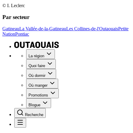
© I. Leclerc
Par secteur
Gatineau
La Vallée-de-la-Gatineau
Les Collines-de-l'Outaouais
Petite
Nation
Pontiac
La région
Quoi faire
Où dormir
Où manger
Promotions
Blogue
Recherche