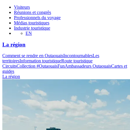
Visiteurs
Réunions et congrès
Professionnels du voyage
Médias touristiques
Industrie touristique
EN
La région
Comment se rendre en Outaouais
Incontournables
Les
territoires
Information touristique
Route touristique
Circuits
Collection #OutaouaisFun
Ambassadeurs Outaouais
Cartes et
guides
La région