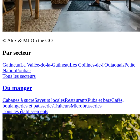
© Alex & MJ On the GO
Par secteur
Gatineau
La Vallée-de-la-Gatineau
Les Collines-de-l'Outaouais
Petite
Nation
Pontiac
Tous les secteurs
Où manger
Cabanes à sucre
Saveurs locales
Restaurants
Pubs et bars
Cafés,
boulangeries et patisseries
Traiteurs
Microbrasseries
Tous les établissements