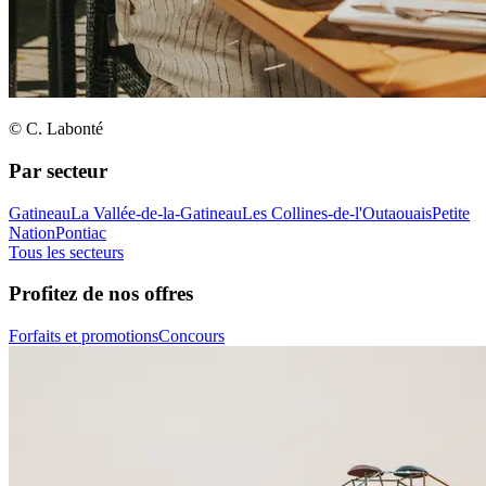
© C. Labonté
Par secteur
Gatineau
La Vallée-de-la-Gatineau
Les Collines-de-l'Outaouais
Petite
Nation
Pontiac
Tous les secteurs
Profitez de nos offres
Forfaits et promotions
Concours