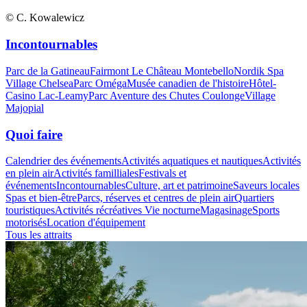
© C. Kowalewicz
Incontournables
Parc de la Gatineau
Fairmont Le Château Montebello
Nordik Spa
Village Chelsea
Parc Oméga
Musée canadien de l'histoire
Hôtel-
Casino Lac-Leamy
Parc Aventure des Chutes Coulonge
Village
Majopial
Quoi faire
Calendrier des événements
Activités aquatiques et nautiques
Activités
en plein air
Activités familliales
Festivals et
événements
Incontournables
Culture, art et patrimoine
Saveurs locales
Spas et bien-être
Parcs, réserves et centres de plein air
Quartiers
touristiques
Activités récréatives
Vie nocturne
Magasinage
Sports
motorisés
Location d'équipement
Tous les attraits