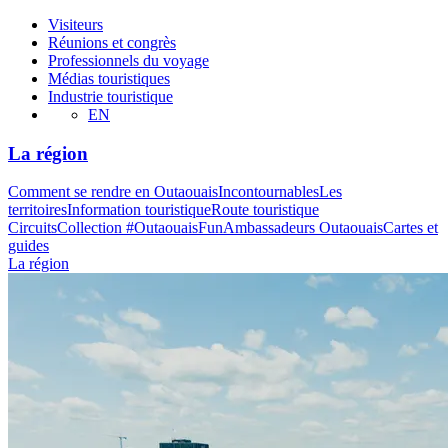
Visiteurs
Réunions et congrès
Professionnels du voyage
Médias touristiques
Industrie touristique
EN
La région
Comment se rendre en Outaouais
Incontournables
Les
territoires
Information touristique
Route touristique
Circuits
Collection #OutaouaisFun
Ambassadeurs Outaouais
Cartes et
guides
La région