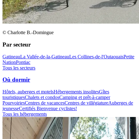
© Charlotte B.-Domingue
Par secteur
Gatineau
La Vallée-de-la-Gatineau
Les Collines-de-l'Outaouais
Petite
Nation
Pontiac
Tous les secteurs
Où dormir
Hôtels, auberges et motels
Hébergements insolites
Gîtes
touristiques
Chalets et condos
Camping et prêt-à-camper
Pourvoiries
Centres de vacances
Centres de villégiature
Auberges de
jeunesse
Certifiés Bienvenue cyclistes!
Tous les hébergements