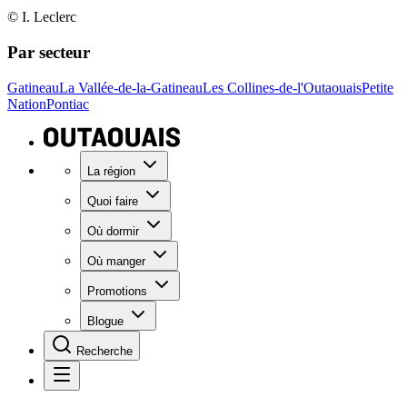
© I. Leclerc
Par secteur
Gatineau
La Vallée-de-la-Gatineau
Les Collines-de-l'Outaouais
Petite
Nation
Pontiac
La région
Quoi faire
Où dormir
Où manger
Promotions
Blogue
Recherche