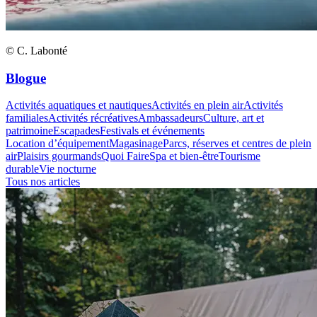
© C. Labonté
Blogue
Activités aquatiques et nautiques
Activités en plein air
Activités
familiales
Activités récréatives
Ambassadeurs
Culture, art et
patrimoine
Escapades
Festivals et événements
Location d’équipement
Magasinage
Parcs, réserves et centres de plein
air
Plaisirs gourmands
Quoi Faire
Spa et bien-être
Tourisme
durable
Vie nocturne
Tous nos articles