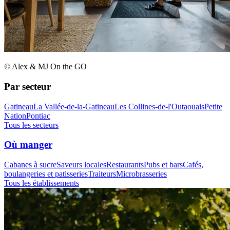
© Alex & MJ On the GO
Par secteur
Gatineau
La Vallée-de-la-Gatineau
Les Collines-de-l'Outaouais
Petite
Nation
Pontiac
Tous les secteurs
Où manger
Cabanes à sucre
Saveurs locales
Restaurants
Pubs et bars
Cafés,
boulangeries et patisseries
Traiteurs
Microbrasseries
Tous les établissements