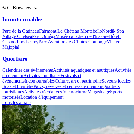
© C. Kowalewicz
Incontournables
Parc de la Gatineau
Fairmont Le Château Montebello
Nordik Spa
Village Chelsea
Parc Oméga
Musée canadien de l'histoire
Hôtel-
Casino Lac-Leamy
Parc Aventure des Chutes Coulonge
Village
Majopial
Quoi faire
Calendrier des événements
Activités aquatiques et nautiques
Activités
en plein air
Activités familliales
Festivals et
événements
Incontournables
Culture, art et patrimoine
Saveurs locales
Spas et bien-être
Parcs, réserves et centres de plein air
Quartiers
touristiques
Activités récréatives
Vie nocturne
Magasinage
Sports
motorisés
Location d'équipement
Tous les attraits