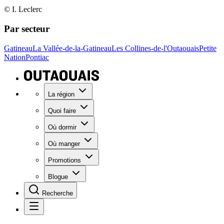
© I. Leclerc
Par secteur
Gatineau
La Vallée-de-la-Gatineau
Les Collines-de-l'Outaouais
Petite
Nation
Pontiac
La région
Quoi faire
Où dormir
Où manger
Promotions
Blogue
Recherche