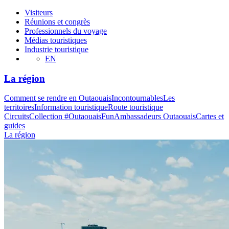
Visiteurs
Réunions et congrès
Professionnels du voyage
Médias touristiques
Industrie touristique
EN
La région
Comment se rendre en Outaouais
Incontournables
Les
territoires
Information touristique
Route touristique
Circuits
Collection #OutaouaisFun
Ambassadeurs Outaouais
Cartes et
guides
La région