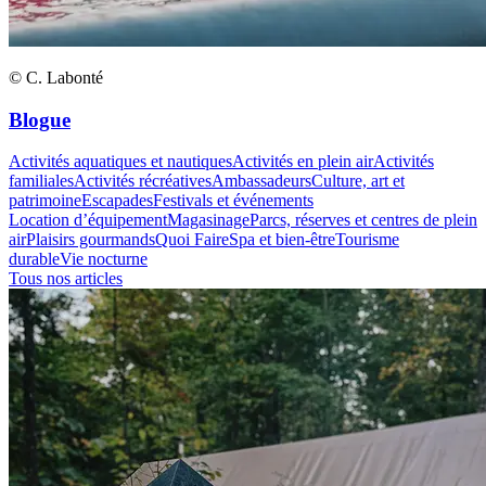
© C. Labonté
Blogue
Activités aquatiques et nautiques
Activités en plein air
Activités
familiales
Activités récréatives
Ambassadeurs
Culture, art et
patrimoine
Escapades
Festivals et événements
Location d’équipement
Magasinage
Parcs, réserves et centres de plein
air
Plaisirs gourmands
Quoi Faire
Spa et bien-être
Tourisme
durable
Vie nocturne
Tous nos articles