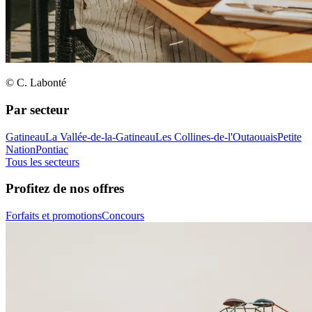
© C. Labonté
Par secteur
Gatineau
La Vallée-de-la-Gatineau
Les Collines-de-l'Outaouais
Petite
Nation
Pontiac
Tous les secteurs
Profitez de nos offres
Forfaits et promotions
Concours