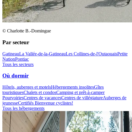
© Charlotte B.-Domingue
Par secteur
Gatineau
La Vallée-de-la-Gatineau
Les Collines-de-l'Outaouais
Petite
Nation
Pontiac
Tous les secteurs
Où dormir
Hôtels, auberges et motels
Hébergements insolites
Gîtes
touristiques
Chalets et condos
Camping et prêt-à-camper
Pourvoiries
Centres de vacances
Centres de villégiature
Auberges de
jeunesse
Certifiés Bienvenue cyclistes!
Tous les hébergements