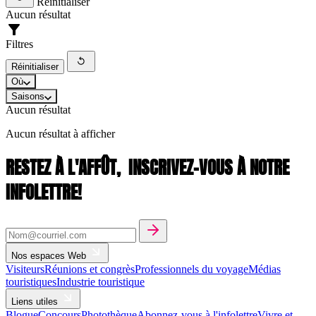
Réinitialiser
Aucun résultat
Filtres
Réinitialiser
Où
Saisons
Aucun résultat
Aucun résultat à afficher
RESTEZ À L'AFFÛT,
INSCRIVEZ-VOUS À NOTRE
INFOLETTRE!
Nos espaces Web
Visiteurs
Réunions et congrès
Professionnels du voyage
Médias
touristiques
Industrie touristique
Liens utiles
Blogue
Concours
Photothèque
Abonnez-vous à l'infolettre
Vivre et