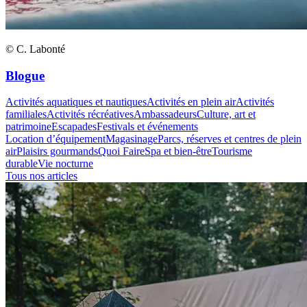
© C. Labonté
Blogue
Activités aquatiques et nautiques
Activités en plein air
Activités
familiales
Activités récréatives
Ambassadeurs
Culture, art et
patrimoine
Escapades
Festivals et événements
Location d’équipement
Magasinage
Parcs, réserves et centres de plein
air
Plaisirs gourmands
Quoi Faire
Spa et bien-être
Tourisme
durable
Vie nocturne
Tous nos articles