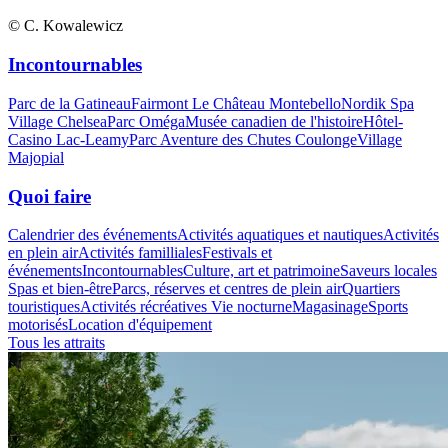
© C. Kowalewicz
Incontournables
Parc de la Gatineau
Fairmont Le Château Montebello
Nordik Spa
Village Chelsea
Parc Oméga
Musée canadien de l'histoire
Hôtel-
Casino Lac-Leamy
Parc Aventure des Chutes Coulonge
Village
Majopial
Quoi faire
Calendrier des événements
Activités aquatiques et nautiques
Activités
en plein air
Activités familliales
Festivals et
événements
Incontournables
Culture, art et patrimoine
Saveurs locales
Spas et bien-être
Parcs, réserves et centres de plein air
Quartiers
touristiques
Activités récréatives
Vie nocturne
Magasinage
Sports
motorisés
Location d'équipement
Tous les attraits