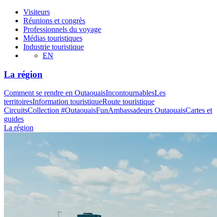
Visiteurs
Réunions et congrès
Professionnels du voyage
Médias touristiques
Industrie touristique
EN
La région
Comment se rendre en Outaouais
Incontournables
Les
territoires
Information touristique
Route touristique
Circuits
Collection #OutaouaisFun
Ambassadeurs Outaouais
Cartes et
guides
La région