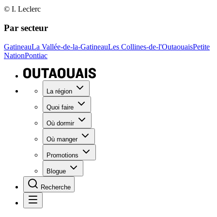
© I. Leclerc
Par secteur
Gatineau
La Vallée-de-la-Gatineau
Les Collines-de-l'Outaouais
Petite
Nation
Pontiac
La région
Quoi faire
Où dormir
Où manger
Promotions
Blogue
Recherche