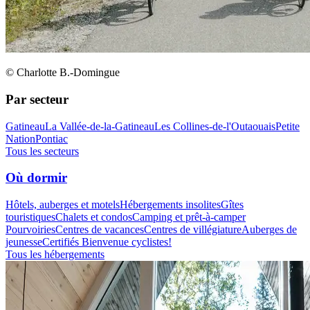
© Charlotte B.-Domingue
Par secteur
Gatineau
La Vallée-de-la-Gatineau
Les Collines-de-l'Outaouais
Petite
Nation
Pontiac
Tous les secteurs
Où dormir
Hôtels, auberges et motels
Hébergements insolites
Gîtes
touristiques
Chalets et condos
Camping et prêt-à-camper
Pourvoiries
Centres de vacances
Centres de villégiature
Auberges de
jeunesse
Certifiés Bienvenue cyclistes!
Tous les hébergements