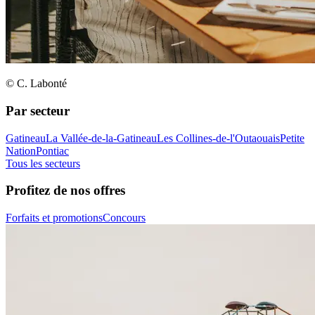
© C. Labonté
Par secteur
Gatineau
La Vallée-de-la-Gatineau
Les Collines-de-l'Outaouais
Petite
Nation
Pontiac
Tous les secteurs
Profitez de nos offres
Forfaits et promotions
Concours