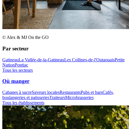
© Alex & MJ On the GO
Par secteur
Gatineau
La Vallée-de-la-Gatineau
Les Collines-de-l'Outaouais
Petite
Nation
Pontiac
Tous les secteurs
Où manger
Cabanes à sucre
Saveurs locales
Restaurants
Pubs et bars
Cafés,
boulangeries et patisseries
Traiteurs
Microbrasseries
Tous les établissements