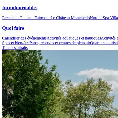
Incontournables
Parc de la Gatineau
Fairmont Le Château Montebello
Nordik Spa Vill
Quoi faire
Calendrier des événements
Activités aquatiques et nautiques
Activités e
Spas et bien-être
Parcs, réserves et centres de plein air
Quartiers tourist
Tous les attraits