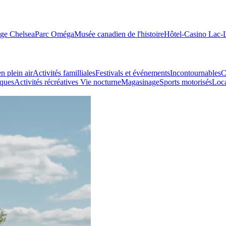
age Chelsea
Parc Oméga
Musée canadien de l'histoire
Hôtel-Casino Lac
n plein air
Activités familliales
Festivals et événements
Incontournables
C
iques
Activités récréatives
Vie nocturne
Magasinage
Sports motorisés
Loca