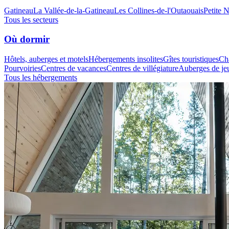
Gatineau
La Vallée-de-la-Gatineau
Les Collines-de-l'Outaouais
Petite 
Tous les secteurs
Où dormir
Hôtels, auberges et motels
Hébergements insolites
Gîtes touristiques
Cha
Pourvoiries
Centres de vacances
Centres de villégiature
Auberges de je
Tous les hébergements