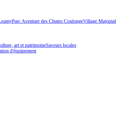
-Leamy
Parc Aventure des Chutes Coulonge
Village Majopial
ulture, art et patrimoine
Saveurs locales
tion d'équipement