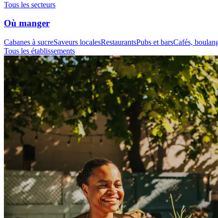
Tous les secteurs
Où manger
Cabanes à sucre
Saveurs locales
Restaurants
Pubs et bars
Cafés, boulange
Tous les établissements