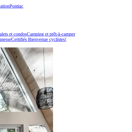
Nation
Pontiac
lets et condos
Camping et prêt-à-camper
unesse
Certifiés Bienvenue cyclistes!