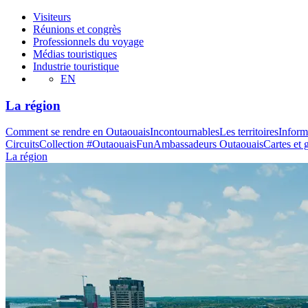
Visiteurs
Réunions et congrès
Professionnels du voyage
Médias touristiques
Industrie touristique
EN
La région
Comment se rendre en Outaouais
Incontournables
Les territoires
Inform
Circuits
Collection #OutaouaisFun
Ambassadeurs Outaouais
Cartes et 
La région