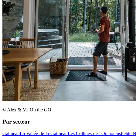
© Alex & MJ On the GO
Par secteur
Gatineau
La Vallée-de-la-Gatineau
Les Collines-de-l'Outaouais
Petite 