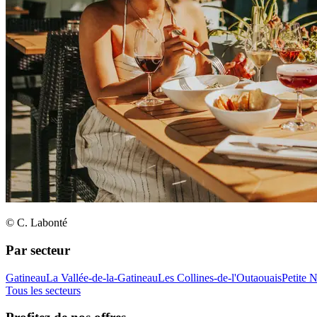
© C. Labonté
Par secteur
Gatineau
La Vallée-de-la-Gatineau
Les Collines-de-l'Outaouais
Petite 
Tous les secteurs