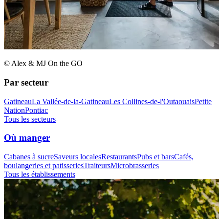
© Alex & MJ On the GO
Par secteur
Gatineau
La Vallée-de-la-Gatineau
Les Collines-de-l'Outaouais
Petite
Nation
Pontiac
Tous les secteurs
Où manger
Cabanes à sucre
Saveurs locales
Restaurants
Pubs et bars
Cafés,
boulangeries et patisseries
Traiteurs
Microbrasseries
Tous les établissements