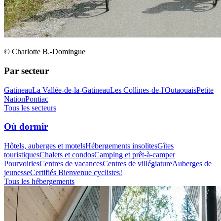
© Charlotte B.-Domingue
Par secteur
Gatineau
La Vallée-de-la-Gatineau
Les Collines-de-l'Outaouais
Petite
Nation
Pontiac
Tous les secteurs
Où dormir
Hôtels, auberges et motels
Hébergements insolites
Gîtes
touristiques
Chalets et condos
Camping et prêt-à-camper
Pourvoiries
Centres de vacances
Centres de villégiature
Auberges de
jeunesse
Certifiés Bienvenue cyclistes!
Tous les hébergements