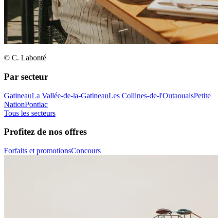
© C. Labonté
Par secteur
Gatineau
La Vallée-de-la-Gatineau
Les Collines-de-l'Outaouais
Petite
Nation
Pontiac
Tous les secteurs
Profitez de nos offres
Forfaits et promotions
Concours