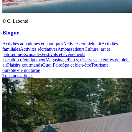
© C. Labonté
Blogue
Activités aquatiques et nautiques
Activités en plein air
Activités
familiales
Activités récréatives
Ambassadeurs
Culture, art et
patrimoine
Escapades
Festivals et événements
Location d’équipement
Magasinage
Parcs, réserves et centres de plein
air
Plaisirs gourmands
Quoi Faire
Spa et bien-être
Tourisme
durable
Vie nocturne
Tous nos articles