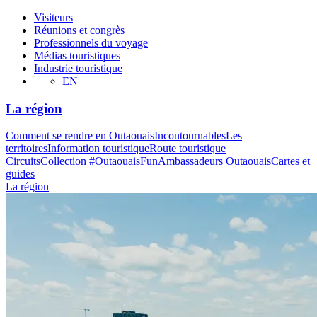
Visiteurs
Réunions et congrès
Professionnels du voyage
Médias touristiques
Industrie touristique
EN
La région
Comment se rendre en Outaouais
Incontournables
Les
territoires
Information touristique
Route touristique
Circuits
Collection #OutaouaisFun
Ambassadeurs Outaouais
Cartes et
guides
La région