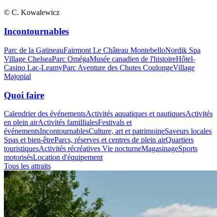
© C. Kowalewicz
Incontournables
Parc de la Gatineau
Fairmont Le Château Montebello
Nordik Spa
Village Chelsea
Parc Oméga
Musée canadien de l'histoire
Hôtel-
Casino Lac-Leamy
Parc Aventure des Chutes Coulonge
Village
Majopial
Quoi faire
Calendrier des événements
Activités aquatiques et nautiques
Activités
en plein air
Activités familliales
Festivals et
événements
Incontournables
Culture, art et patrimoine
Saveurs locales
Spas et bien-être
Parcs, réserves et centres de plein air
Quartiers
touristiques
Activités récréatives
Vie nocturne
Magasinage
Sports
motorisés
Location d'équipement
Tous les attraits