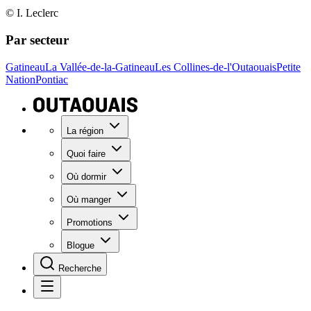
© I. Leclerc
Par secteur
Gatineau
La Vallée-de-la-Gatineau
Les Collines-de-l'Outaouais
Petite
Nation
Pontiac
La région
Quoi faire
Où dormir
Où manger
Promotions
Blogue
Recherche