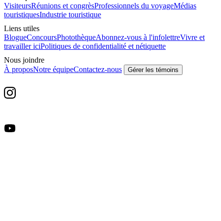
Visiteurs
Réunions et congrès
Professionnels du voyage
Médias
touristiques
Industrie touristique
Liens utiles
Blogue
Concours
Photothèque
Abonnez-vous à l'infolettre
Vivre et
travailler ici
Politiques de confidentialité et nétiquette
Nous joindre
À propos
Notre équipe
Contactez-nous
Gérer les témoins