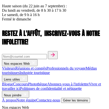
Haute saison (du 22 juin au 7 septembre) :
Du lundi au vendredi, de 8 h 30 à 17 h 30
Le samedi, de 9 h à 16 h
Fermé le dimanche
RESTEZ À L'AFFÛT,
INSCRIVEZ-VOUS À NOTRE
INFOLETTRE!
Nos espaces Web
Visiteurs
Réunions et congrès
Professionnels du voyage
Médias
touristiques
Industrie touristique
Liens utiles
Blogue
Concours
Photothèque
Abonnez-vous à l'infolettre
Vivre et
travailler ici
Politiques de confidentialité et nétiquette
Nous joindre
À propos
Notre équipe
Contactez-nous
Gérer les témoins
Nos espaces Web