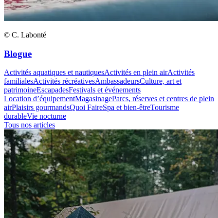
© C. Labonté
Blogue
Activités aquatiques et nautiques
Activités en plein air
Activités
familiales
Activités récréatives
Ambassadeurs
Culture, art et
patrimoine
Escapades
Festivals et événements
Location d’équipement
Magasinage
Parcs, réserves et centres de plein
air
Plaisirs gourmands
Quoi Faire
Spa et bien-être
Tourisme
durable
Vie nocturne
Tous nos articles