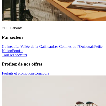
© C. Labonté
Par secteur
Gatineau
La Vallée-de-la-Gatineau
Les Collines-de-l'Outaouais
Petite
Nation
Pontiac
Tous les secteurs
Profitez de nos offres
Forfaits et promotions
Concours