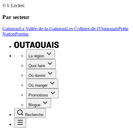
© I. Leclerc
Par secteur
Gatineau
La Vallée-de-la-Gatineau
Les Collines-de-l'Outaouais
Petite
Nation
Pontiac
La région
Quoi faire
Où dormir
Où manger
Promotions
Blogue
Recherche