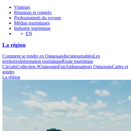
Visiteurs
Réunions et congrès
Professionnels du voyage
Médias touristiques
Industrie touristique
EN
La région
Comment se rendre en Outaouais
Incontournables
Les
territoires
Information touristique
Route touristique
Circuits
Collection #OutaouaisFun
Ambassadeurs Outaouais
Cartes et
guides
La région