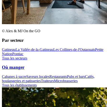
© Alex & MJ On the GO
Par secteur
Gatineau
La Vallée-de-la-Gatineau
Les Collines-de-l'Outaouais
Petite
Nation
Pontiac
Tous les secteurs
Où manger
Cabanes à sucre
Saveurs locales
Restaurants
Pubs et bars
Cafés,
boulangeries et patisseries
Traiteurs
Microbrasseries
Tous les établissements