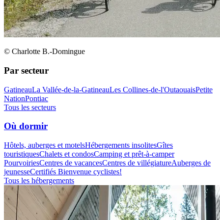
© Charlotte B.-Domingue
Par secteur
Gatineau
La Vallée-de-la-Gatineau
Les Collines-de-l'Outaouais
Petite
Nation
Pontiac
Tous les secteurs
Où dormir
Hôtels, auberges et motels
Hébergements insolites
Gîtes
touristiques
Chalets et condos
Camping et prêt-à-camper
Pourvoiries
Centres de vacances
Centres de villégiature
Auberges de
jeunesse
Certifiés Bienvenue cyclistes!
Tous les hébergements