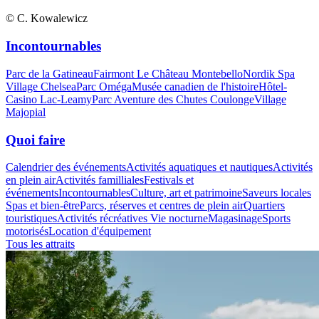
© C. Kowalewicz
Incontournables
Parc de la Gatineau
Fairmont Le Château Montebello
Nordik Spa
Village Chelsea
Parc Oméga
Musée canadien de l'histoire
Hôtel-
Casino Lac-Leamy
Parc Aventure des Chutes Coulonge
Village
Majopial
Quoi faire
Calendrier des événements
Activités aquatiques et nautiques
Activités
en plein air
Activités familliales
Festivals et
événements
Incontournables
Culture, art et patrimoine
Saveurs locales
Spas et bien-être
Parcs, réserves et centres de plein air
Quartiers
touristiques
Activités récréatives
Vie nocturne
Magasinage
Sports
motorisés
Location d'équipement
Tous les attraits