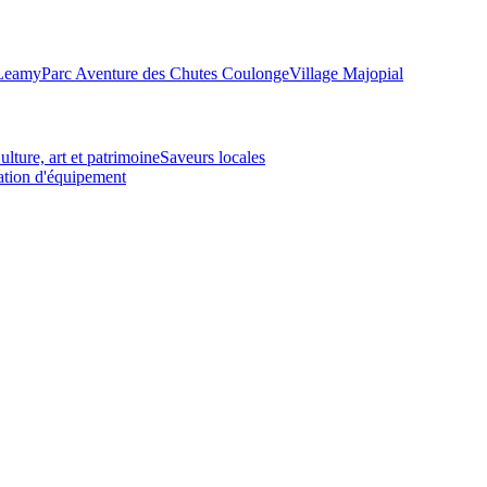
-Leamy
Parc Aventure des Chutes Coulonge
Village Majopial
ulture, art et patrimoine
Saveurs locales
tion d'équipement