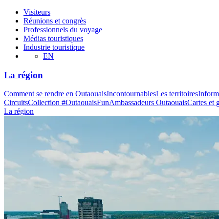
Visiteurs
Réunions et congrès
Professionnels du voyage
Médias touristiques
Industrie touristique
EN
La région
Comment se rendre en Outaouais
Incontournables
Les territoires
Inform
Circuits
Collection #OutaouaisFun
Ambassadeurs Outaouais
Cartes et 
La région