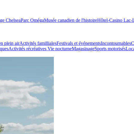
age Chelsea
Parc Oméga
Musée canadien de l'histoire
Hôtel-Casino Lac
n plein air
Activités familliales
Festivals et événements
Incontournables
C
iques
Activités récréatives
Vie nocturne
Magasinage
Sports motorisés
Loca