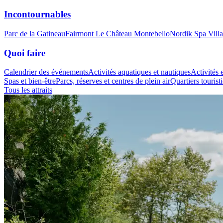
Incontournables
Parc de la Gatineau
Fairmont Le Château Montebello
Nordik Spa Vill
Quoi faire
Calendrier des événements
Activités aquatiques et nautiques
Activités e
Spas et bien-être
Parcs, réserves et centres de plein air
Quartiers tourist
Tous les attraits