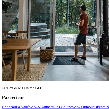
© Alex & MJ On the GO
Par secteur
Gatineau
La Vallée-de-la-Gatineau
Les Collines-de-l'Outaouais
Petite 