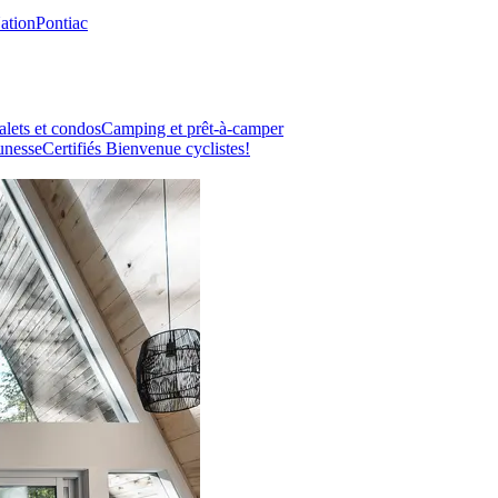
Nation
Pontiac
lets et condos
Camping et prêt-à-camper
unesse
Certifiés Bienvenue cyclistes!