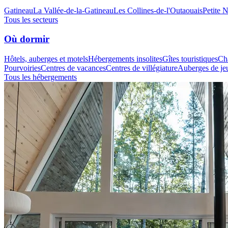
Gatineau
La Vallée-de-la-Gatineau
Les Collines-de-l'Outaouais
Petite 
Tous les secteurs
Où dormir
Hôtels, auberges et motels
Hébergements insolites
Gîtes touristiques
Cha
Pourvoiries
Centres de vacances
Centres de villégiature
Auberges de je
Tous les hébergements