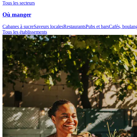
Tous les secteurs
Où manger
Cabanes à sucre
Saveurs locales
Restaurants
Pubs et bars
Cafés, boulange
Tous les établissements