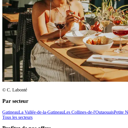
© C. Labonté
Par secteur
Gatineau
La Vallée-de-la-Gatineau
Les Collines-de-l'Outaouais
Petite 
Tous les secteurs