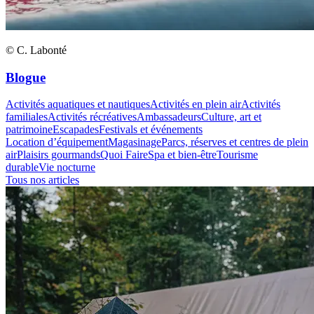
© C. Labonté
Blogue
Activités aquatiques et nautiques
Activités en plein air
Activités
familiales
Activités récréatives
Ambassadeurs
Culture, art et
patrimoine
Escapades
Festivals et événements
Location d’équipement
Magasinage
Parcs, réserves et centres de plein
air
Plaisirs gourmands
Quoi Faire
Spa et bien-être
Tourisme
durable
Vie nocturne
Tous nos articles