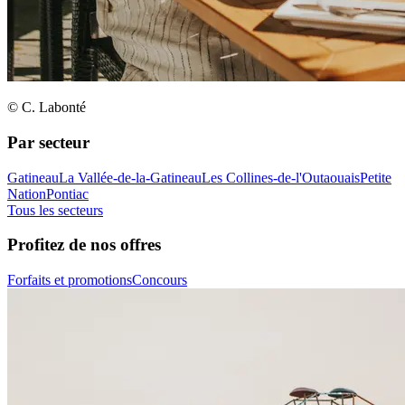
© C. Labonté
Par secteur
Gatineau
La Vallée-de-la-Gatineau
Les Collines-de-l'Outaouais
Petite
Nation
Pontiac
Tous les secteurs
Profitez de nos offres
Forfaits et promotions
Concours