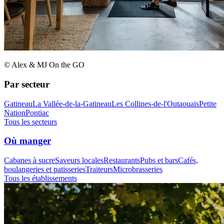
© Alex & MJ On the GO
Par secteur
Gatineau
La Vallée-de-la-Gatineau
Les Collines-de-l'Outaouais
Petite
Nation
Pontiac
Tous les secteurs
Où manger
Cabanes à sucre
Saveurs locales
Restaurants
Pubs et bars
Cafés,
boulangeries et patisseries
Traiteurs
Microbrasseries
Tous les établissements