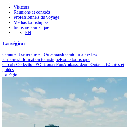
Visiteurs
Réunions et congrès
Professionnels du voyage
Médias touristiques
Industrie touristique
EN
La région
Comment se rendre en Outaouais
Incontournables
Les
territoires
Information touristique
Route touristique
Circuits
Collection #OutaouaisFun
Ambassadeurs Outaouais
Cartes et
guides
La région