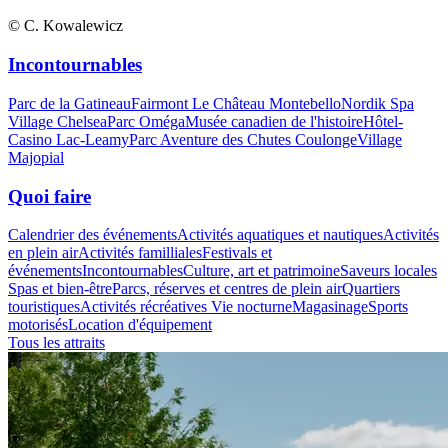
© C. Kowalewicz
Incontournables
Parc de la Gatineau
Fairmont Le Château Montebello
Nordik Spa
Village Chelsea
Parc Oméga
Musée canadien de l'histoire
Hôtel-
Casino Lac-Leamy
Parc Aventure des Chutes Coulonge
Village
Majopial
Quoi faire
Calendrier des événements
Activités aquatiques et nautiques
Activités
en plein air
Activités familliales
Festivals et
événements
Incontournables
Culture, art et patrimoine
Saveurs locales
Spas et bien-être
Parcs, réserves et centres de plein air
Quartiers
touristiques
Activités récréatives
Vie nocturne
Magasinage
Sports
motorisés
Location d'équipement
Tous les attraits