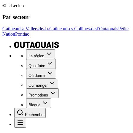
© I. Leclerc
Par secteur
Gatineau
La Vallée-de-la-Gatineau
Les Collines-de-l'Outaouais
Petite
Nation
Pontiac
La région
Quoi faire
Où dormir
Où manger
Promotions
Blogue
Recherche