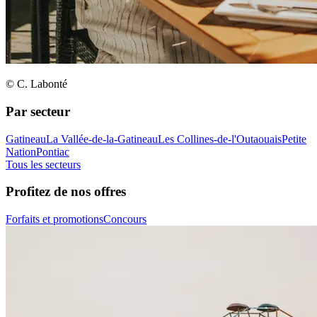
© C. Labonté
Par secteur
Gatineau
La Vallée-de-la-Gatineau
Les Collines-de-l'Outaouais
Petite
Nation
Pontiac
Tous les secteurs
Profitez de nos offres
Forfaits et promotions
Concours