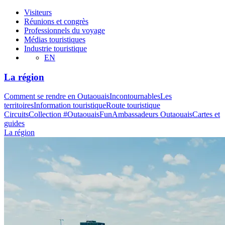
Visiteurs
Réunions et congrès
Professionnels du voyage
Médias touristiques
Industrie touristique
EN
La région
Comment se rendre en Outaouais
Incontournables
Les
territoires
Information touristique
Route touristique
Circuits
Collection #OutaouaisFun
Ambassadeurs Outaouais
Cartes et
guides
La région