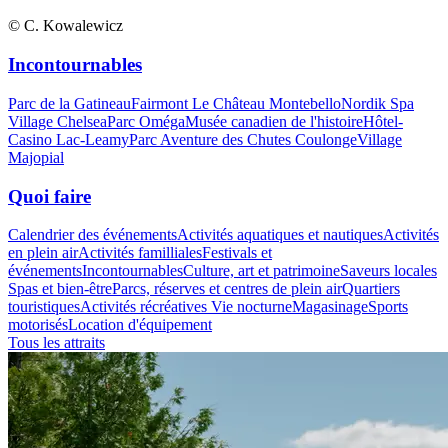
© C. Kowalewicz
Incontournables
Parc de la Gatineau
Fairmont Le Château Montebello
Nordik Spa
Village Chelsea
Parc Oméga
Musée canadien de l'histoire
Hôtel-
Casino Lac-Leamy
Parc Aventure des Chutes Coulonge
Village
Majopial
Quoi faire
Calendrier des événements
Activités aquatiques et nautiques
Activités
en plein air
Activités familliales
Festivals et
événements
Incontournables
Culture, art et patrimoine
Saveurs locales
Spas et bien-être
Parcs, réserves et centres de plein air
Quartiers
touristiques
Activités récréatives
Vie nocturne
Magasinage
Sports
motorisés
Location d'équipement
Tous les attraits