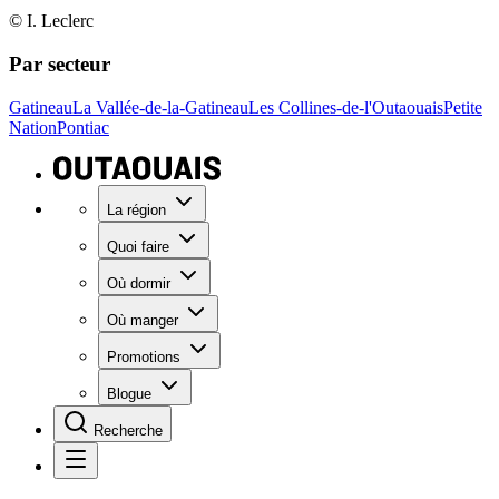
© I. Leclerc
Par secteur
Gatineau
La Vallée-de-la-Gatineau
Les Collines-de-l'Outaouais
Petite
Nation
Pontiac
La région
Quoi faire
Où dormir
Où manger
Promotions
Blogue
Recherche