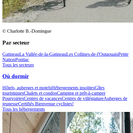
© Charlotte B.-Domingue
Par secteur
Gatineau
La Vallée-de-la-Gatineau
Les Collines-de-l'Outaouais
Petite
Nation
Pontiac
Tous les secteurs
Où dormir
Hôtels, auberges et motels
Hébergements insolites
Gîtes
touristiques
Chalets et condos
Camping et prêt-à-camper
Pourvoiries
Centres de vacances
Centres de villégiature
Auberges de
jeunesse
Certifiés Bienvenue cyclistes!
Tous les hébergements