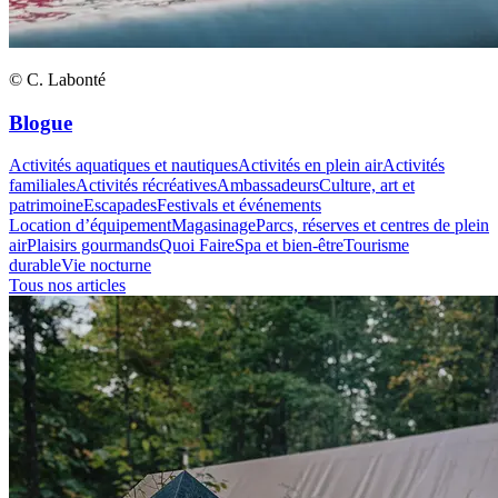
© C. Labonté
Blogue
Activités aquatiques et nautiques
Activités en plein air
Activités
familiales
Activités récréatives
Ambassadeurs
Culture, art et
patrimoine
Escapades
Festivals et événements
Location d’équipement
Magasinage
Parcs, réserves et centres de plein
air
Plaisirs gourmands
Quoi Faire
Spa et bien-être
Tourisme
durable
Vie nocturne
Tous nos articles