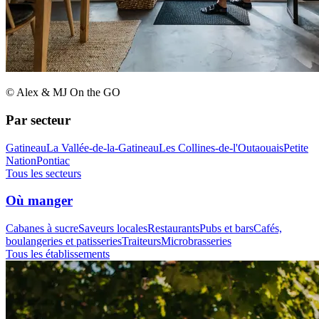
© Alex & MJ On the GO
Par secteur
Gatineau
La Vallée-de-la-Gatineau
Les Collines-de-l'Outaouais
Petite
Nation
Pontiac
Tous les secteurs
Où manger
Cabanes à sucre
Saveurs locales
Restaurants
Pubs et bars
Cafés,
boulangeries et patisseries
Traiteurs
Microbrasseries
Tous les établissements