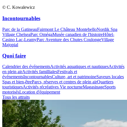
© C. Kowalewicz
Incontournables
Parc de la Gatineau
Fairmont Le Château Montebello
Nordik Spa
Village Chelsea
Parc Oméga
Musée canadien de l'histoire
Hôtel-
Casino Lac-Leamy
Parc Aventure des Chutes Coulonge
Village
Majopial
Quoi faire
Calendrier des événements
Activités aquatiques et nautiques
Activités
en plein air
Activités familliales
Festivals et
événements
Incontournables
Culture, art et patrimoine
Saveurs locales
Spas et bien-être
Parcs, réserves et centres de plein air
Quartiers
touristiques
Activités récréatives
Vie nocturne
Magasinage
Sports
motorisés
Location d'équipement
Tous les attraits