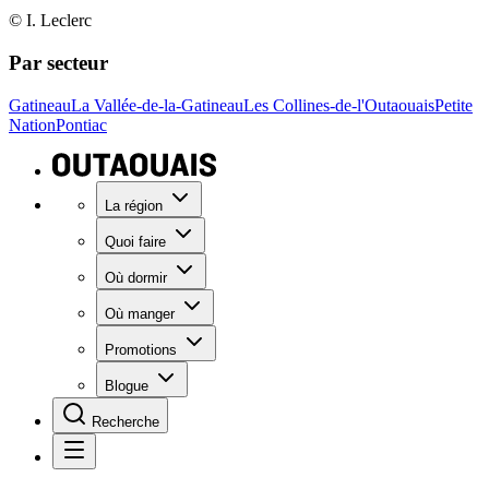
© I. Leclerc
Par secteur
Gatineau
La Vallée-de-la-Gatineau
Les Collines-de-l'Outaouais
Petite
Nation
Pontiac
La région
Quoi faire
Où dormir
Où manger
Promotions
Blogue
Recherche