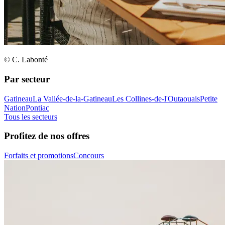
© C. Labonté
Par secteur
Gatineau
La Vallée-de-la-Gatineau
Les Collines-de-l'Outaouais
Petite
Nation
Pontiac
Tous les secteurs
Profitez de nos offres
Forfaits et promotions
Concours