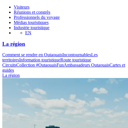
Visiteurs
Réunions et congrès
Professionnels du voyage
Médias touristiques
Industrie touristique
EN
La région
Comment se rendre en Outaouais
Incontournables
Les
territoires
Information touristique
Route touristique
Circuits
Collection #OutaouaisFun
Ambassadeurs Outaouais
Cartes et
guides
La région