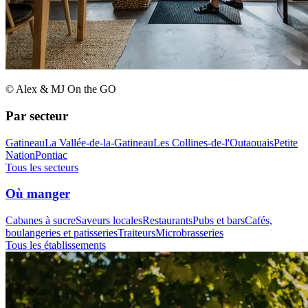
© Alex & MJ On the GO
Par secteur
Gatineau
La Vallée-de-la-Gatineau
Les Collines-de-l'Outaouais
Petite
Nation
Pontiac
Tous les secteurs
Où manger
Cabanes à sucre
Saveurs locales
Restaurants
Pubs et bars
Cafés,
boulangeries et patisseries
Traiteurs
Microbrasseries
Tous les établissements