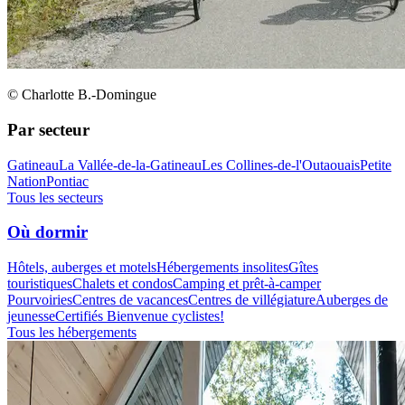
© Charlotte B.-Domingue
Par secteur
Gatineau
La Vallée-de-la-Gatineau
Les Collines-de-l'Outaouais
Petite
Nation
Pontiac
Tous les secteurs
Où dormir
Hôtels, auberges et motels
Hébergements insolites
Gîtes
touristiques
Chalets et condos
Camping et prêt-à-camper
Pourvoiries
Centres de vacances
Centres de villégiature
Auberges de
jeunesse
Certifiés Bienvenue cyclistes!
Tous les hébergements