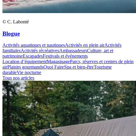
© C. Labonté
Blogue
Activités aquatiques et nautiques
Activités en plein air
Activités
familiales
Activités récréatives
Ambassadeurs
Culture, art et
patrimoine
Escapades
Festivals et événements
Location d’équipement
Magasinage
Parcs, réserves et centres de plein
air
Plaisirs gourmands
Quoi Faire
Spa et bien-être
Tourisme
durable
Vie nocturne
Tous nos articles