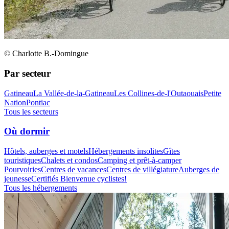
© Charlotte B.-Domingue
Par secteur
Gatineau
La Vallée-de-la-Gatineau
Les Collines-de-l'Outaouais
Petite
Nation
Pontiac
Tous les secteurs
Où dormir
Hôtels, auberges et motels
Hébergements insolites
Gîtes
touristiques
Chalets et condos
Camping et prêt-à-camper
Pourvoiries
Centres de vacances
Centres de villégiature
Auberges de
jeunesse
Certifiés Bienvenue cyclistes!
Tous les hébergements