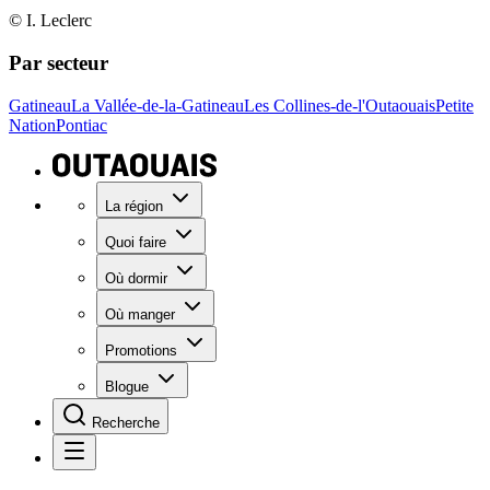
© I. Leclerc
Par secteur
Gatineau
La Vallée-de-la-Gatineau
Les Collines-de-l'Outaouais
Petite
Nation
Pontiac
La région
Quoi faire
Où dormir
Où manger
Promotions
Blogue
Recherche