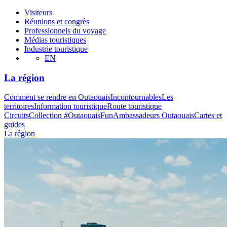
Visiteurs
Réunions et congrès
Professionnels du voyage
Médias touristiques
Industrie touristique
EN
La région
Comment se rendre en Outaouais
Incontournables
Les
territoires
Information touristique
Route touristique
Circuits
Collection #OutaouaisFun
Ambassadeurs Outaouais
Cartes et
guides
La région