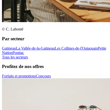
© C. Labonté
Par secteur
Gatineau
La Vallée-de-la-Gatineau
Les Collines-de-l'Outaouais
Petite
Nation
Pontiac
Tous les secteurs
Profitez de nos offres
Forfaits et promotions
Concours