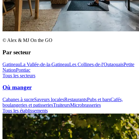
© Alex & MJ On the GO
Par secteur
Gatineau
La Vallée-de-la-Gatineau
Les Collines-de-l'Outaouais
Petite
Nation
Pontiac
Tous les secteurs
Où manger
Cabanes à sucre
Saveurs locales
Restaurants
Pubs et bars
Cafés,
boulangeries et patisseries
Traiteurs
Microbrasseries
Tous les établissements