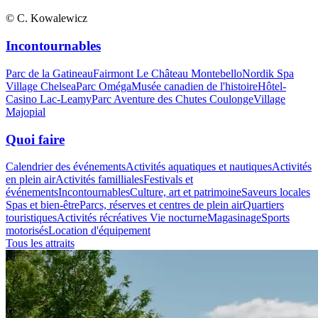
© C. Kowalewicz
Incontournables
Parc de la Gatineau
Fairmont Le Château Montebello
Nordik Spa
Village Chelsea
Parc Oméga
Musée canadien de l'histoire
Hôtel-
Casino Lac-Leamy
Parc Aventure des Chutes Coulonge
Village
Majopial
Quoi faire
Calendrier des événements
Activités aquatiques et nautiques
Activités
en plein air
Activités familliales
Festivals et
événements
Incontournables
Culture, art et patrimoine
Saveurs locales
Spas et bien-être
Parcs, réserves et centres de plein air
Quartiers
touristiques
Activités récréatives
Vie nocturne
Magasinage
Sports
motorisés
Location d'équipement
Tous les attraits