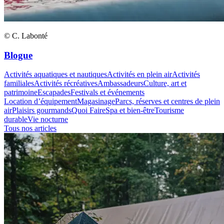
© C. Labonté
Blogue
Activités aquatiques et nautiques
Activités en plein air
Activités
familiales
Activités récréatives
Ambassadeurs
Culture, art et
patrimoine
Escapades
Festivals et événements
Location d’équipement
Magasinage
Parcs, réserves et centres de plein
air
Plaisirs gourmands
Quoi Faire
Spa et bien-être
Tourisme
durable
Vie nocturne
Tous nos articles