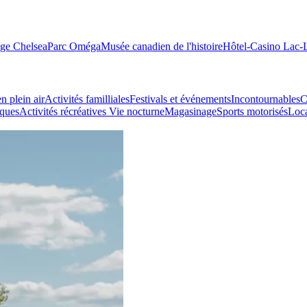
age Chelsea
Parc Oméga
Musée canadien de l'histoire
Hôtel-Casino Lac
n plein air
Activités familliales
Festivals et événements
Incontournables
C
iques
Activités récréatives
Vie nocturne
Magasinage
Sports motorisés
Loca