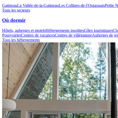
Gatineau
La Vallée-de-la-Gatineau
Les Collines-de-l'Outaouais
Petite 
Tous les secteurs
Où dormir
Hôtels, auberges et motels
Hébergements insolites
Gîtes touristiques
Cha
Pourvoiries
Centres de vacances
Centres de villégiature
Auberges de je
Tous les hébergements