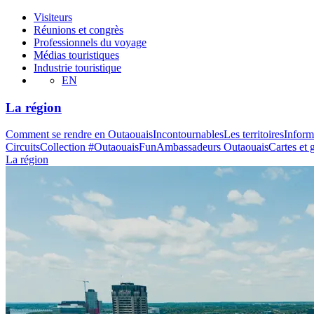
Visiteurs
Réunions et congrès
Professionnels du voyage
Médias touristiques
Industrie touristique
EN
La région
Comment se rendre en Outaouais
Incontournables
Les territoires
Inform
Circuits
Collection #OutaouaisFun
Ambassadeurs Outaouais
Cartes et 
La région