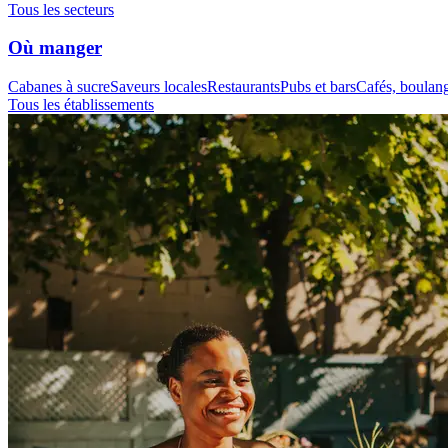
Tous les secteurs
Où manger
Cabanes à sucre
Saveurs locales
Restaurants
Pubs et bars
Cafés, boulange
Tous les établissements