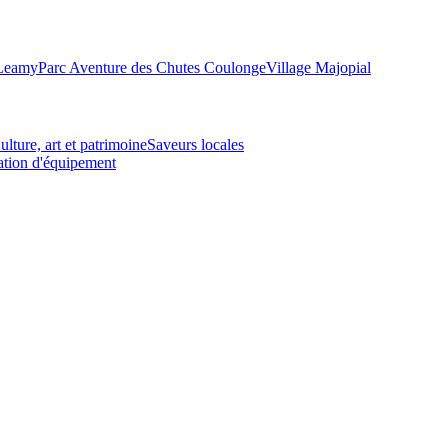
-Leamy
Parc Aventure des Chutes Coulonge
Village Majopial
ulture, art et patrimoine
Saveurs locales
tion d'équipement