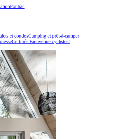
Nation
Pontiac
lets et condos
Camping et prêt-à-camper
unesse
Certifiés Bienvenue cyclistes!