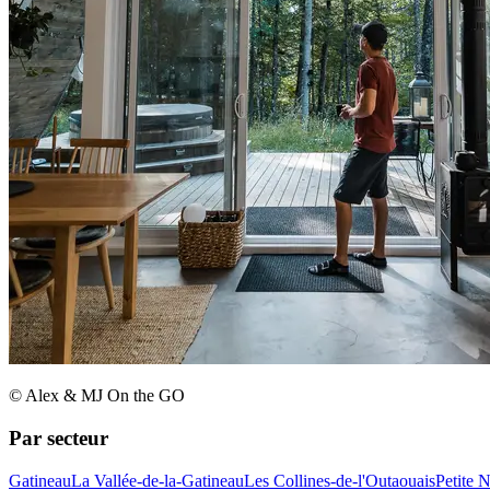
© Alex & MJ On the GO
Par secteur
Gatineau
La Vallée-de-la-Gatineau
Les Collines-de-l'Outaouais
Petite 