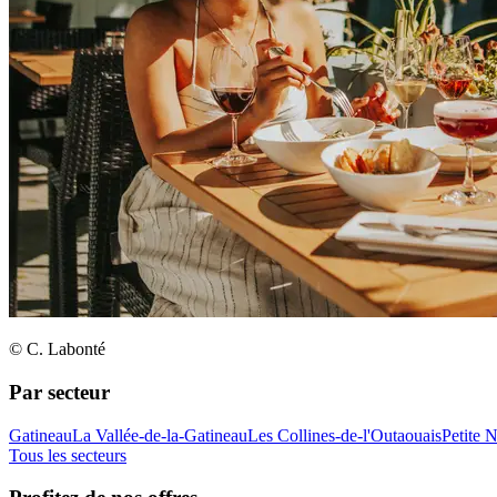
© C. Labonté
Par secteur
Gatineau
La Vallée-de-la-Gatineau
Les Collines-de-l'Outaouais
Petite 
Tous les secteurs