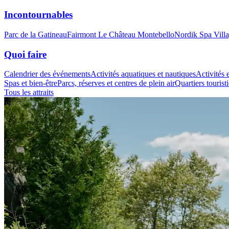
Incontournables
Parc de la Gatineau
Fairmont Le Château Montebello
Nordik Spa Vill
Quoi faire
Calendrier des événements
Activités aquatiques et nautiques
Activités e
Spas et bien-être
Parcs, réserves et centres de plein air
Quartiers tourist
Tous les attraits