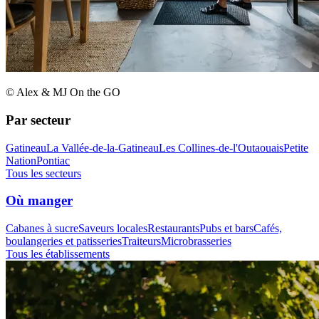
© Alex & MJ On the GO
Par secteur
Gatineau
La Vallée-de-la-Gatineau
Les Collines-de-l'Outaouais
Petite
Nation
Pontiac
Tous les secteurs
Où manger
Cabanes à sucre
Saveurs locales
Restaurants
Pubs et bars
Cafés,
boulangeries et patisseries
Traiteurs
Microbrasseries
Tous les établissements