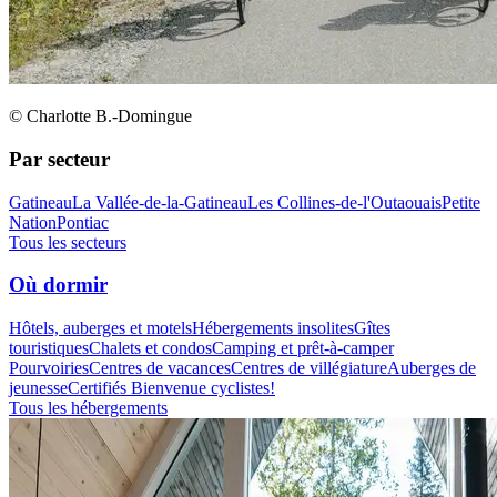
© Charlotte B.-Domingue
Par secteur
Gatineau
La Vallée-de-la-Gatineau
Les Collines-de-l'Outaouais
Petite
Nation
Pontiac
Tous les secteurs
Où dormir
Hôtels, auberges et motels
Hébergements insolites
Gîtes
touristiques
Chalets et condos
Camping et prêt-à-camper
Pourvoiries
Centres de vacances
Centres de villégiature
Auberges de
jeunesse
Certifiés Bienvenue cyclistes!
Tous les hébergements