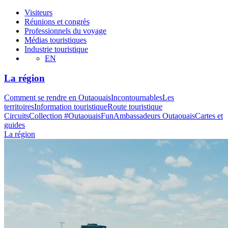
Visiteurs
Réunions et congrès
Professionnels du voyage
Médias touristiques
Industrie touristique
EN
La région
Comment se rendre en Outaouais
Incontournables
Les
territoires
Information touristique
Route touristique
Circuits
Collection #OutaouaisFun
Ambassadeurs Outaouais
Cartes et
guides
La région