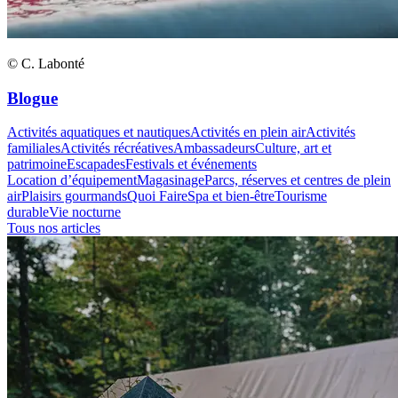
© C. Labonté
Blogue
Activités aquatiques et nautiques
Activités en plein air
Activités
familiales
Activités récréatives
Ambassadeurs
Culture, art et
patrimoine
Escapades
Festivals et événements
Location d’équipement
Magasinage
Parcs, réserves et centres de plein
air
Plaisirs gourmands
Quoi Faire
Spa et bien-être
Tourisme
durable
Vie nocturne
Tous nos articles