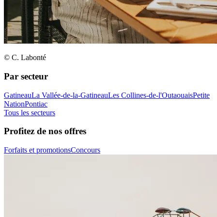
© C. Labonté
Par secteur
Gatineau
La Vallée-de-la-Gatineau
Les Collines-de-l'Outaouais
Petite
Nation
Pontiac
Tous les secteurs
Profitez de nos offres
Forfaits et promotions
Concours