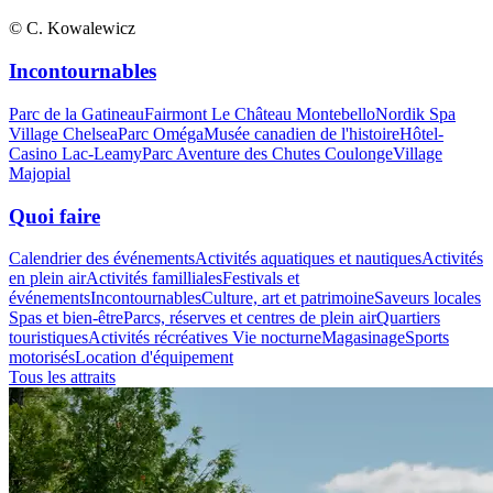
© C. Kowalewicz
Incontournables
Parc de la Gatineau
Fairmont Le Château Montebello
Nordik Spa
Village Chelsea
Parc Oméga
Musée canadien de l'histoire
Hôtel-
Casino Lac-Leamy
Parc Aventure des Chutes Coulonge
Village
Majopial
Quoi faire
Calendrier des événements
Activités aquatiques et nautiques
Activités
en plein air
Activités familliales
Festivals et
événements
Incontournables
Culture, art et patrimoine
Saveurs locales
Spas et bien-être
Parcs, réserves et centres de plein air
Quartiers
touristiques
Activités récréatives
Vie nocturne
Magasinage
Sports
motorisés
Location d'équipement
Tous les attraits