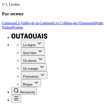
© I. Leclerc
Par secteur
Gatineau
La Vallée-de-la-Gatineau
Les Collines-de-l'Outaouais
Petite
Nation
Pontiac
La région
Quoi faire
Où dormir
Où manger
Promotions
Blogue
Recherche