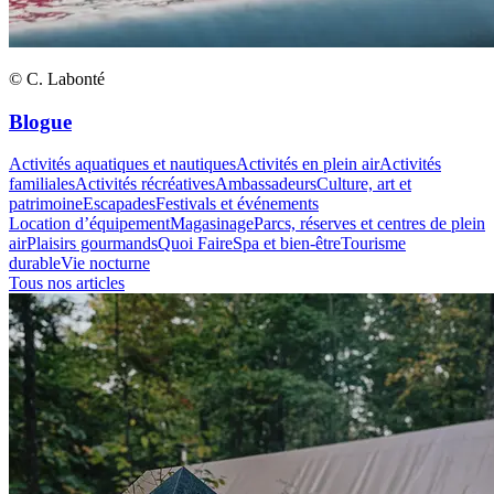
© C. Labonté
Blogue
Activités aquatiques et nautiques
Activités en plein air
Activités
familiales
Activités récréatives
Ambassadeurs
Culture, art et
patrimoine
Escapades
Festivals et événements
Location d’équipement
Magasinage
Parcs, réserves et centres de plein
air
Plaisirs gourmands
Quoi Faire
Spa et bien-être
Tourisme
durable
Vie nocturne
Tous nos articles