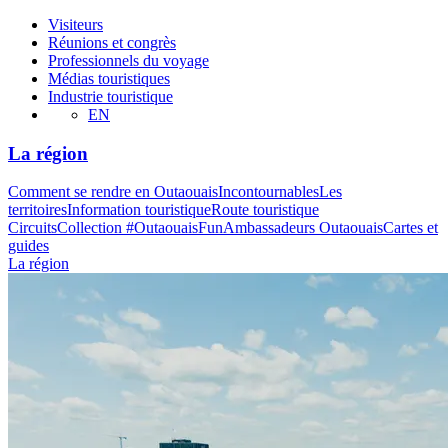
Visiteurs
Réunions et congrès
Professionnels du voyage
Médias touristiques
Industrie touristique
EN
La région
Comment se rendre en Outaouais
Incontournables
Les
territoires
Information touristique
Route touristique
Circuits
Collection #OutaouaisFun
Ambassadeurs Outaouais
Cartes et
guides
La région