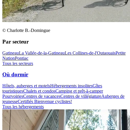
© Charlotte B.-Domingue
Par secteur
Gatineau
La Vallée-de-la-Gatineau
Les Collines-de-l'Outaouais
Petite
Nation
Pontiac
Tous les secteurs
Où dormir
Hôtels, auberges et motels
Hébergements insolites
Gîtes
touristiques
Chalets et condos
Camping et prêt-à-camper
Pourvoiries
Centres de vacances
Centres de villégiature
Auberges de
jeunesse
Certifiés Bienvenue cyclistes!
Tous les hébergements