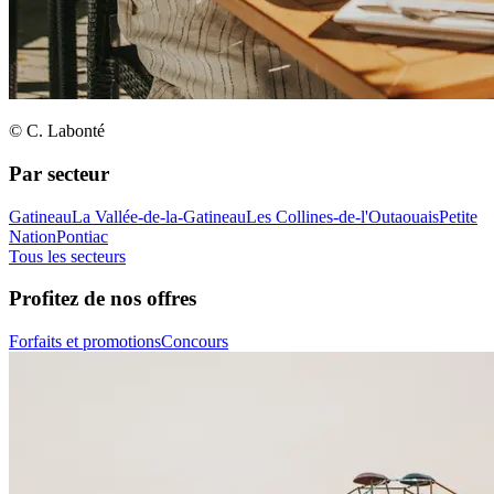
© C. Labonté
Par secteur
Gatineau
La Vallée-de-la-Gatineau
Les Collines-de-l'Outaouais
Petite
Nation
Pontiac
Tous les secteurs
Profitez de nos offres
Forfaits et promotions
Concours