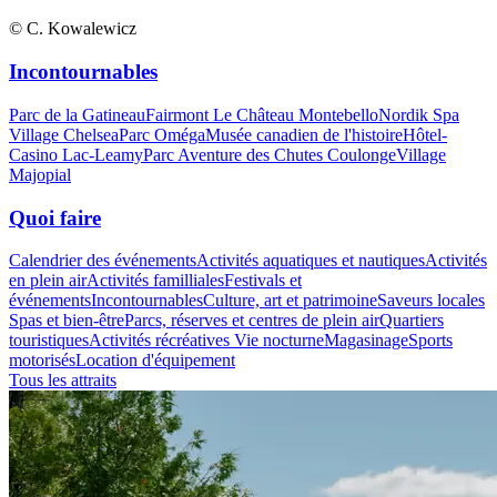
© C. Kowalewicz
Incontournables
Parc de la Gatineau
Fairmont Le Château Montebello
Nordik Spa
Village Chelsea
Parc Oméga
Musée canadien de l'histoire
Hôtel-
Casino Lac-Leamy
Parc Aventure des Chutes Coulonge
Village
Majopial
Quoi faire
Calendrier des événements
Activités aquatiques et nautiques
Activités
en plein air
Activités familliales
Festivals et
événements
Incontournables
Culture, art et patrimoine
Saveurs locales
Spas et bien-être
Parcs, réserves et centres de plein air
Quartiers
touristiques
Activités récréatives
Vie nocturne
Magasinage
Sports
motorisés
Location d'équipement
Tous les attraits