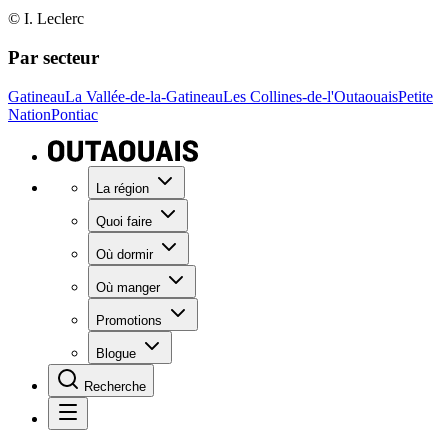
© I. Leclerc
Par secteur
Gatineau
La Vallée-de-la-Gatineau
Les Collines-de-l'Outaouais
Petite
Nation
Pontiac
La région
Quoi faire
Où dormir
Où manger
Promotions
Blogue
Recherche