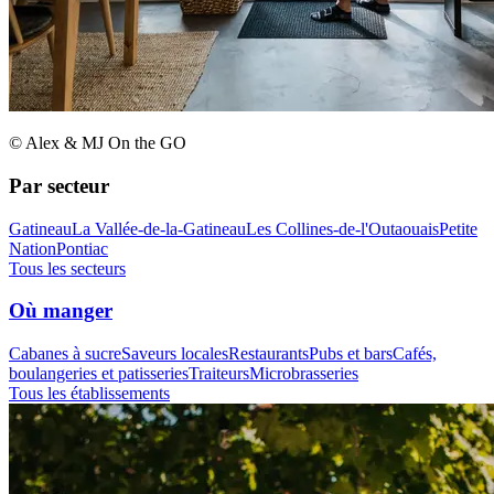
© Alex & MJ On the GO
Par secteur
Gatineau
La Vallée-de-la-Gatineau
Les Collines-de-l'Outaouais
Petite
Nation
Pontiac
Tous les secteurs
Où manger
Cabanes à sucre
Saveurs locales
Restaurants
Pubs et bars
Cafés,
boulangeries et patisseries
Traiteurs
Microbrasseries
Tous les établissements