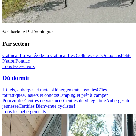
© Charlotte B.-Domingue
Par secteur
Gatineau
La Vallée-de-la-Gatineau
Les Collines-de-l'Outaouais
Petite
Nation
Pontiac
Tous les secteurs
Où dormir
Hôtels, auberges et motels
Hébergements insolites
Gîtes
touristiques
Chalets et condos
Camping et prêt-à-camper
Pourvoiries
Centres de vacances
Centres de villégiature
Auberges de
jeunesse
Certifiés Bienvenue cyclistes!
Tous les hébergements