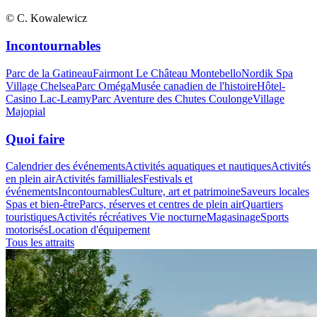
© C. Kowalewicz
Incontournables
Parc de la Gatineau
Fairmont Le Château Montebello
Nordik Spa
Village Chelsea
Parc Oméga
Musée canadien de l'histoire
Hôtel-
Casino Lac-Leamy
Parc Aventure des Chutes Coulonge
Village
Majopial
Quoi faire
Calendrier des événements
Activités aquatiques et nautiques
Activités
en plein air
Activités familliales
Festivals et
événements
Incontournables
Culture, art et patrimoine
Saveurs locales
Spas et bien-être
Parcs, réserves et centres de plein air
Quartiers
touristiques
Activités récréatives
Vie nocturne
Magasinage
Sports
motorisés
Location d'équipement
Tous les attraits