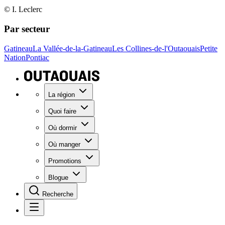
© I. Leclerc
Par secteur
Gatineau
La Vallée-de-la-Gatineau
Les Collines-de-l'Outaouais
Petite
Nation
Pontiac
La région
Quoi faire
Où dormir
Où manger
Promotions
Blogue
Recherche