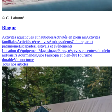
© C. Labonté
Blogue
Activités aquatiques et nautiques
Activités en plein air
Activités
familiales
Activités récréatives
Ambassadeurs
Culture, art et
patrimoine
Escapades
Festivals et événements
Location d’équipement
Magasinage
Parcs, réserves et centres de plein
air
Plaisirs gourmands
Quoi Faire
Spa et bien-être
Tourisme
durable
Vie nocturne
Tous nos articles