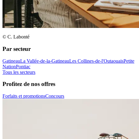
© C. Labonté
Par secteur
Gatineau
La Vallée-de-la-Gatineau
Les Collines-de-l'Outaouais
Petite
Nation
Pontiac
Tous les secteurs
Profitez de nos offres
Forfaits et promotions
Concours