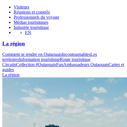
Visiteurs
Réunions et congrès
Professionnels du voyage
Médias touristiques
Industrie touristique
EN
La région
Comment se rendre en Outaouais
Incontournables
Les
territoires
Information touristique
Route touristique
Circuits
Collection #OutaouaisFun
Ambassadeurs Outaouais
Cartes et
guides
La région