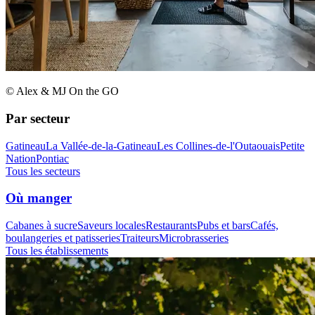
© Alex & MJ On the GO
Par secteur
Gatineau
La Vallée-de-la-Gatineau
Les Collines-de-l'Outaouais
Petite
Nation
Pontiac
Tous les secteurs
Où manger
Cabanes à sucre
Saveurs locales
Restaurants
Pubs et bars
Cafés,
boulangeries et patisseries
Traiteurs
Microbrasseries
Tous les établissements