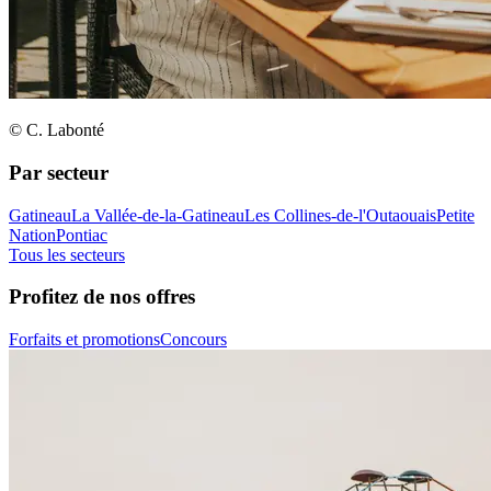
© C. Labonté
Par secteur
Gatineau
La Vallée-de-la-Gatineau
Les Collines-de-l'Outaouais
Petite
Nation
Pontiac
Tous les secteurs
Profitez de nos offres
Forfaits et promotions
Concours