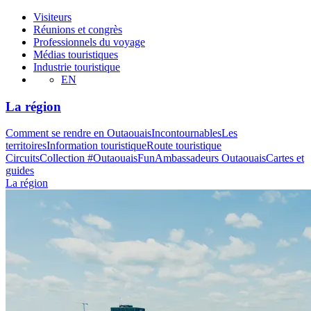
Visiteurs
Réunions et congrès
Professionnels du voyage
Médias touristiques
Industrie touristique
EN
La région
Comment se rendre en Outaouais
Incontournables
Les
territoires
Information touristique
Route touristique
Circuits
Collection #OutaouaisFun
Ambassadeurs Outaouais
Cartes et
guides
La région