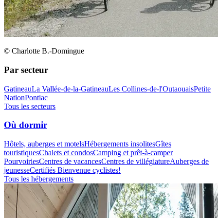
© Charlotte B.-Domingue
Par secteur
Gatineau
La Vallée-de-la-Gatineau
Les Collines-de-l'Outaouais
Petite
Nation
Pontiac
Tous les secteurs
Où dormir
Hôtels, auberges et motels
Hébergements insolites
Gîtes
touristiques
Chalets et condos
Camping et prêt-à-camper
Pourvoiries
Centres de vacances
Centres de villégiature
Auberges de
jeunesse
Certifiés Bienvenue cyclistes!
Tous les hébergements