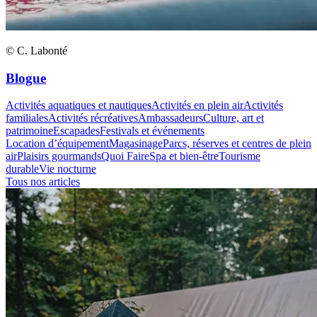
© C. Labonté
Blogue
Activités aquatiques et nautiques
Activités en plein air
Activités
familiales
Activités récréatives
Ambassadeurs
Culture, art et
patrimoine
Escapades
Festivals et événements
Location d’équipement
Magasinage
Parcs, réserves et centres de plein
air
Plaisirs gourmands
Quoi Faire
Spa et bien-être
Tourisme
durable
Vie nocturne
Tous nos articles