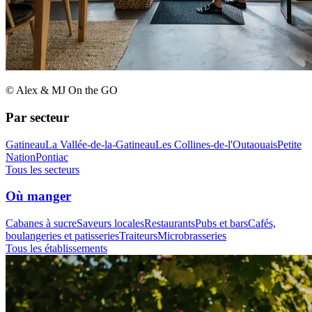
© Alex & MJ On the GO
Par secteur
Gatineau
La Vallée-de-la-Gatineau
Les Collines-de-l'Outaouais
Petite
Nation
Pontiac
Tous les secteurs
Où manger
Cabanes à sucre
Saveurs locales
Restaurants
Pubs et bars
Cafés,
boulangeries et patisseries
Traiteurs
Microbrasseries
Tous les établissements