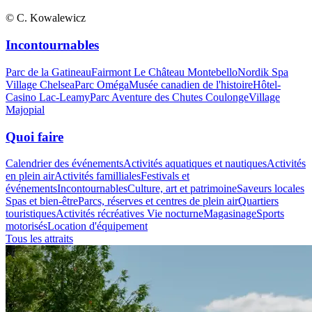
© C. Kowalewicz
Incontournables
Parc de la Gatineau
Fairmont Le Château Montebello
Nordik Spa
Village Chelsea
Parc Oméga
Musée canadien de l'histoire
Hôtel-
Casino Lac-Leamy
Parc Aventure des Chutes Coulonge
Village
Majopial
Quoi faire
Calendrier des événements
Activités aquatiques et nautiques
Activités
en plein air
Activités familliales
Festivals et
événements
Incontournables
Culture, art et patrimoine
Saveurs locales
Spas et bien-être
Parcs, réserves et centres de plein air
Quartiers
touristiques
Activités récréatives
Vie nocturne
Magasinage
Sports
motorisés
Location d'équipement
Tous les attraits