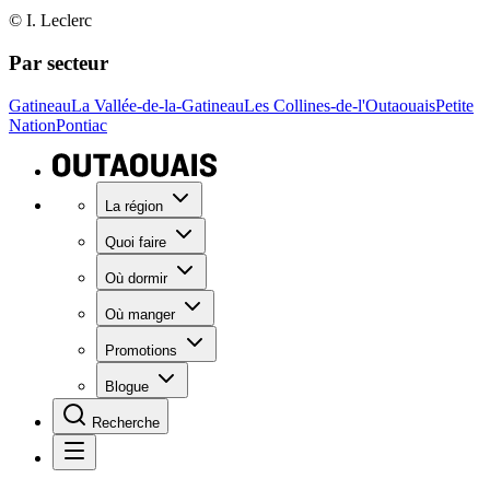
© I. Leclerc
Par secteur
Gatineau
La Vallée-de-la-Gatineau
Les Collines-de-l'Outaouais
Petite
Nation
Pontiac
La région
Quoi faire
Où dormir
Où manger
Promotions
Blogue
Recherche