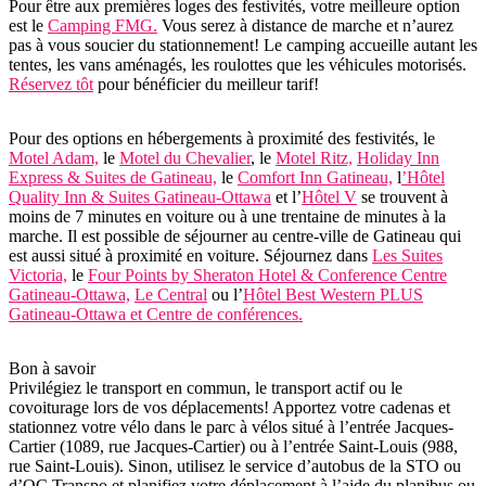
Pour être aux premières loges des festivités, votre meilleure option
est le
Camping FMG.
Vous serez à distance de marche et n’aurez
pas à vous soucier du stationnement! Le camping accueille autant les
tentes, les vans aménagés, les roulottes que les véhicules motorisés.
Réservez tôt
pour bénéficier du meilleur tarif!
Pour des options en hébergements à proximité des festivités, le
Motel Adam,
le
Motel du Chevalier
, le
Motel Ritz,
Holiday Inn
Express & Suites de Gatineau,
le
Comfort Inn Gatineau,
l
’Hôtel
Quality Inn & Suites Gatineau-Ottawa
et l’
Hôtel V
se trouvent à
moins de 7 minutes en voiture ou à une trentaine de minutes à la
marche. Il est possible de séjourner au centre-ville de Gatineau qui
est aussi situé à proximité en voiture. Séjournez dans
Les Suites
Victoria,
le
Four Points by Sheraton Hotel & Conference Centre
Gatineau-Ottawa,
Le Central
ou l’
Hôtel Best Western PLUS
Gatineau-Ottawa et Centre de conférences.
Bon à savoir
Privilégiez le transport en commun, le transport actif ou le
covoiturage lors de vos déplacements! Apportez votre cadenas et
stationnez votre vélo dans le parc à vélos situé à l’entrée Jacques-
Cartier (1089, rue Jacques-Cartier) ou à l’entrée Saint-Louis (988,
rue Saint-Louis). Sinon, utilisez le service d’autobus de la STO ou
d’OC Transpo et planifiez votre déplacement à l’aide du planibus ou