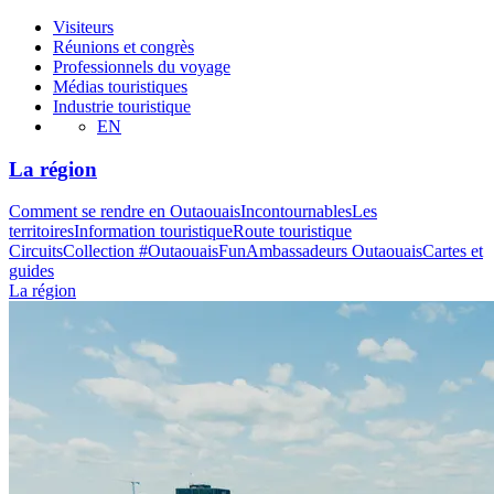
Visiteurs
Réunions et congrès
Professionnels du voyage
Médias touristiques
Industrie touristique
EN
La région
Comment se rendre en Outaouais
Incontournables
Les
territoires
Information touristique
Route touristique
Circuits
Collection #OutaouaisFun
Ambassadeurs Outaouais
Cartes et
guides
La région