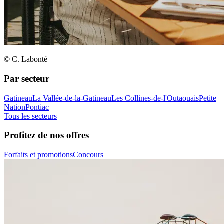
© C. Labonté
Par secteur
Gatineau
La Vallée-de-la-Gatineau
Les Collines-de-l'Outaouais
Petite
Nation
Pontiac
Tous les secteurs
Profitez de nos offres
Forfaits et promotions
Concours