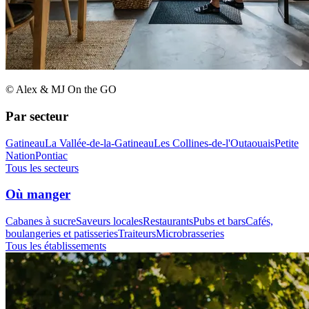
© Alex & MJ On the GO
Par secteur
Gatineau
La Vallée-de-la-Gatineau
Les Collines-de-l'Outaouais
Petite
Nation
Pontiac
Tous les secteurs
Où manger
Cabanes à sucre
Saveurs locales
Restaurants
Pubs et bars
Cafés,
boulangeries et patisseries
Traiteurs
Microbrasseries
Tous les établissements