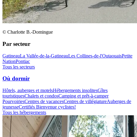
© Charlotte B.-Domingue
Par secteur
Gatineau
La Vallée-de-la-Gatineau
Les Collines-de-l'Outaouais
Petite
Nation
Pontiac
Tous les secteurs
Où dormir
Hôtels, auberges et motels
Hébergements insolites
Gîtes
touristiques
Chalets et condos
Camping et prêt-à-camper
Pourvoiries
Centres de vacances
Centres de villégiature
Auberges de
jeunesse
Certifiés Bienvenue cyclistes!
Tous les hébergements