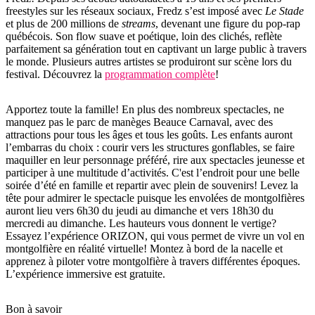
freestyles sur les réseaux sociaux, Fredz s’est imposé avec
Le Stade
et plus de 200 millions de
streams
, devenant une figure du pop-rap
québécois. Son flow suave et poétique, loin des clichés, reflète
parfaitement sa génération tout en captivant un large public à travers
le monde. Plusieurs autres artistes se produiront sur scène lors du
festival. Découvrez la
programmation complète
!
Apportez toute la famille! En plus des nombreux spectacles, ne
manquez pas le parc de manèges Beauce Carnaval, avec des
attractions pour tous les âges et tous les goûts. Les enfants auront
l’embarras du choix : courir vers les structures gonflables, se faire
maquiller en leur personnage préféré, rire aux spectacles jeunesse et
participer à une multitude d’activités. C'est l’endroit pour une belle
soirée d’été en famille et repartir avec plein de souvenirs! Levez la
tête pour admirer le spectacle puisque les envolées de montgolfières
auront lieu vers 6h30 du jeudi au dimanche et vers 18h30 du
mercredi au dimanche. Les hauteurs vous donnent le vertige?
Essayez l’expérience ORIZON, qui vous permet de vivre un vol en
montgolfière en réalité virtuelle! Montez à bord de la nacelle et
apprenez à piloter votre montgolfière à travers différentes époques.
L’expérience immersive est gratuite.
Bon à savoir