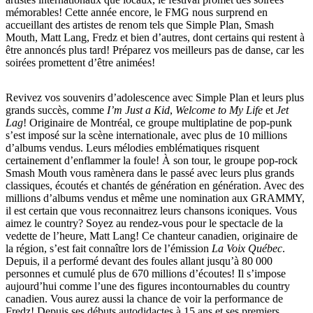
mémorables! Cette année encore, le FMG nous surprend en
accueillant des artistes de renom tels que Simple Plan, Smash
Mouth, Matt Lang, Fredz et bien d’autres, dont certains qui restent à
être annoncés plus tard! Préparez vos meilleurs pas de danse, car les
soirées promettent d’être animées!
Revivez vos souvenirs d’adolescence avec Simple Plan et leurs plus
grands succès, comme
I’m Just a Kid
,
Welcome to My Life
et
Jet
Lag
! Originaire de Montréal, ce groupe multiplatine de pop-punk
s’est imposé sur la scène internationale, avec plus de 10 millions
d’albums vendus. Leurs mélodies emblématiques risquent
certainement d’enflammer la foule! À son tour, le groupe pop-rock
Smash Mouth vous ramènera dans le passé avec leurs plus grands
classiques, écoutés et chantés de génération en génération. Avec des
millions d’albums vendus et même une nomination aux GRAMMY,
il est certain que vous reconnaitrez leurs chansons iconiques. Vous
aimez le country? Soyez au rendez-vous pour le spectacle de la
vedette de l’heure, Matt Lang! Ce chanteur canadien, originaire de
la région, s’est fait connaître lors de l’émission
La Voix Québec
.
Depuis, il a performé devant des foules allant jusqu’à 80 000
personnes et cumulé plus de 670 millions d’écoutes! Il s’impose
aujourd’hui comme l’une des figures incontournables du country
canadien. Vous aurez aussi la chance de voir la performance de
Fredz! Depuis ses débuts autodidactes à 15 ans et ses premiers