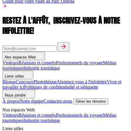
Guide pour votre visite au Parc Oméga
RESTEZ À L'AFFÛT,
INSCRIVEZ-VOUS À NOTRE
INFOLETTRE!
Nos espaces Web
Visiteurs
Réunions et congrès
Professionnels du voyage
Médias
touristiques
Industrie touristique
Liens utiles
Blogue
Concours
Photothèque
Abonnez-vous à l'infolettre
Vivre et
travailler ici
Politiques de confidentialité et nétiquette
Nous joindre
À propos
Notre équipe
Contactez-nous
Gérer les témoins
Nos espaces Web
Visiteurs
Réunions et congrès
Professionnels du voyage
Médias
touristiques
Industrie touristique
Liens utiles