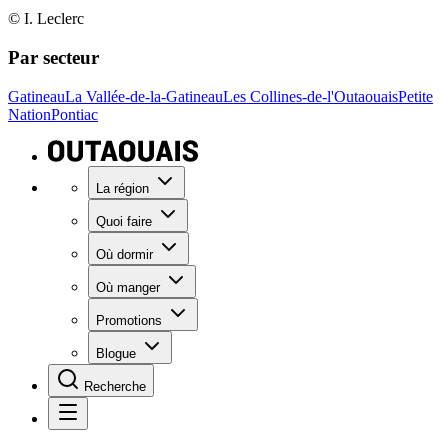
© I. Leclerc
Par secteur
Gatineau
La Vallée-de-la-Gatineau
Les Collines-de-l'Outaouais
Petite
Nation
Pontiac
La région
Quoi faire
Où dormir
Où manger
Promotions
Blogue
Recherche