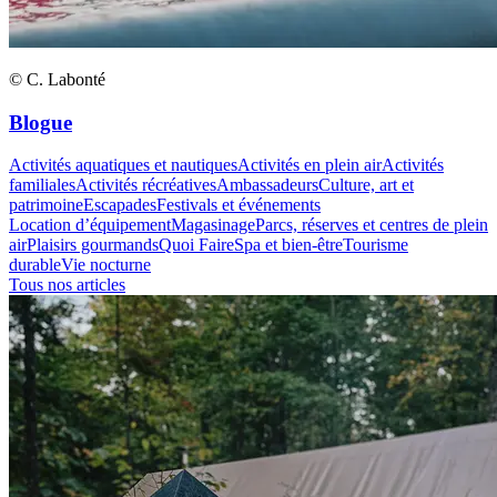
© C. Labonté
Blogue
Activités aquatiques et nautiques
Activités en plein air
Activités
familiales
Activités récréatives
Ambassadeurs
Culture, art et
patrimoine
Escapades
Festivals et événements
Location d’équipement
Magasinage
Parcs, réserves et centres de plein
air
Plaisirs gourmands
Quoi Faire
Spa et bien-être
Tourisme
durable
Vie nocturne
Tous nos articles