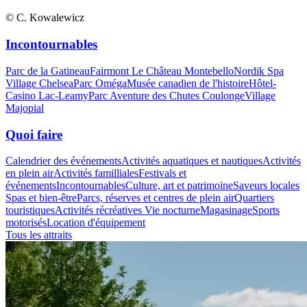
© C. Kowalewicz
Incontournables
Parc de la Gatineau
Fairmont Le Château Montebello
Nordik Spa
Village Chelsea
Parc Oméga
Musée canadien de l'histoire
Hôtel-
Casino Lac-Leamy
Parc Aventure des Chutes Coulonge
Village
Majopial
Quoi faire
Calendrier des événements
Activités aquatiques et nautiques
Activités
en plein air
Activités familliales
Festivals et
événements
Incontournables
Culture, art et patrimoine
Saveurs locales
Spas et bien-être
Parcs, réserves et centres de plein air
Quartiers
touristiques
Activités récréatives
Vie nocturne
Magasinage
Sports
motorisés
Location d'équipement
Tous les attraits