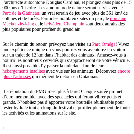
l’architecte autochtone Douglas Cardinal, et plongez dans plus de 15
000 ans d’histoire. Les amoureux de nature seront servis avec le
Parc de la Gatineau,
un vrai terrain de jeu avec plus de 361 km² de
collines et de forêts. Parmi les nombreux sites du parc, le
domaine
Mackenzie-King
et le
belvédère Champlain
sont deux attraits des
plus populaires pour profiter du grand air.
Sur le chemin du retour, prévoyez une visite au
Parc Oméga
! Vivez
une expérience unique où vous pourrez vous aventurez en voiture
sur un trajet de 12 km dans l’habitat des animaux. Amusez-vous à
nourrir les nombreux cervidés qui s’approcheront de votre véhicule.
Il est aussi possible d’y passer la nuit dans l'un de leurs
hébergements insolites
avec vue sur les animaux. Découvrez
encore
plus d’adresses
qui méritent le détour en Outaouais!
La réputation du FMG n’est plus à faire! Chaque soirée promet
d’être mémorable, avec des spectacles qui feront vibrer petits et
grands. N’oubliez pas d’apporter votre bouteille réutilisable pour
rester hydraté tout au long du festival et profiter pleinement de toutes
les activités et les animations sur le site.
+