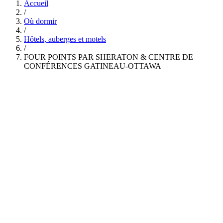
Accueil
/
Où dormir
/
Hôtels, auberges et motels
/
FOUR POINTS PAR SHERATON & CENTRE DE
CONFÉRENCES GATINEAU-OTTAWA