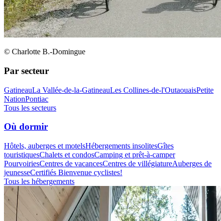
© Charlotte B.-Domingue
Par secteur
Gatineau
La Vallée-de-la-Gatineau
Les Collines-de-l'Outaouais
Petite
Nation
Pontiac
Tous les secteurs
Où dormir
Hôtels, auberges et motels
Hébergements insolites
Gîtes
touristiques
Chalets et condos
Camping et prêt-à-camper
Pourvoiries
Centres de vacances
Centres de villégiature
Auberges de
jeunesse
Certifiés Bienvenue cyclistes!
Tous les hébergements