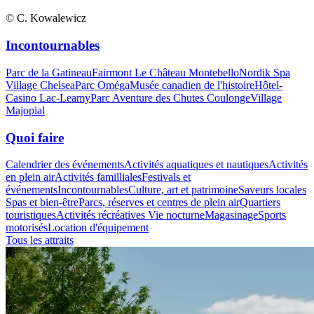
© C. Kowalewicz
Incontournables
Parc de la Gatineau
Fairmont Le Château Montebello
Nordik Spa
Village Chelsea
Parc Oméga
Musée canadien de l'histoire
Hôtel-
Casino Lac-Leamy
Parc Aventure des Chutes Coulonge
Village
Majopial
Quoi faire
Calendrier des événements
Activités aquatiques et nautiques
Activités
en plein air
Activités familliales
Festivals et
événements
Incontournables
Culture, art et patrimoine
Saveurs locales
Spas et bien-être
Parcs, réserves et centres de plein air
Quartiers
touristiques
Activités récréatives
Vie nocturne
Magasinage
Sports
motorisés
Location d'équipement
Tous les attraits