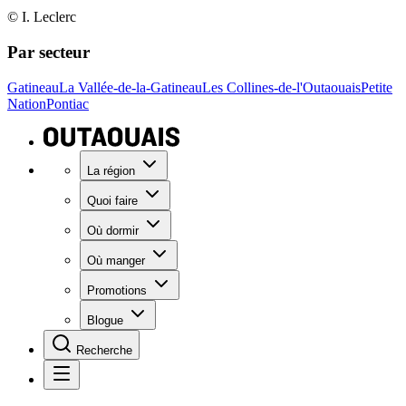
© I. Leclerc
Par secteur
Gatineau
La Vallée-de-la-Gatineau
Les Collines-de-l'Outaouais
Petite
Nation
Pontiac
La région
Quoi faire
Où dormir
Où manger
Promotions
Blogue
Recherche