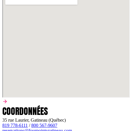
COORDONNÉES
35 rue Laurier, Gatineau (Québec)
819 778-6111
/
800 567-9607
reservations@fourpointsgatineau.com