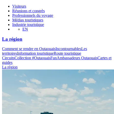
Visiteurs
Réunions et congrès
Professionnels du voyage
Médias touristiques
Industrie touristique
EN
La région
Comment se rendre en Outaouais
Incontournables
Les
territoires
Information touristique
Route touristique
Circuits
Collection #OutaouaisFun
Ambassadeurs Outaouais
Cartes et
guides
La région