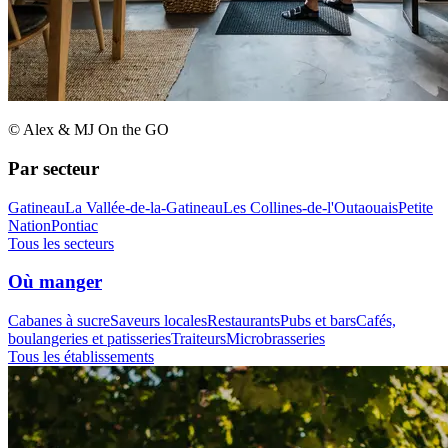
© Alex & MJ On the GO
Par secteur
Gatineau
La Vallée-de-la-Gatineau
Les Collines-de-l'Outaouais
Petite
Nation
Pontiac
Tous les secteurs
Où manger
Cabanes à sucre
Saveurs locales
Restaurants
Pubs et bars
Cafés,
boulangeries et patisseries
Traiteurs
Microbrasseries
Tous les établissements