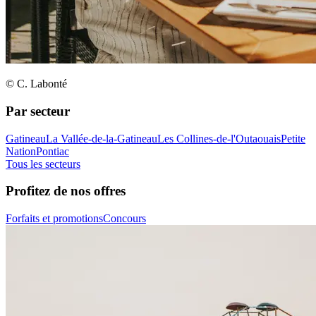
© C. Labonté
Par secteur
Gatineau
La Vallée-de-la-Gatineau
Les Collines-de-l'Outaouais
Petite
Nation
Pontiac
Tous les secteurs
Profitez de nos offres
Forfaits et promotions
Concours