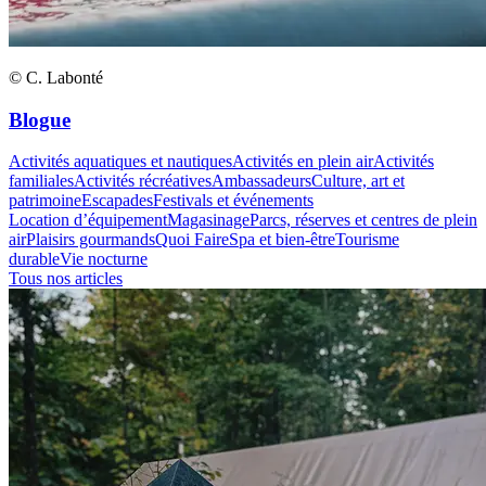
© C. Labonté
Blogue
Activités aquatiques et nautiques
Activités en plein air
Activités
familiales
Activités récréatives
Ambassadeurs
Culture, art et
patrimoine
Escapades
Festivals et événements
Location d’équipement
Magasinage
Parcs, réserves et centres de plein
air
Plaisirs gourmands
Quoi Faire
Spa et bien-être
Tourisme
durable
Vie nocturne
Tous nos articles