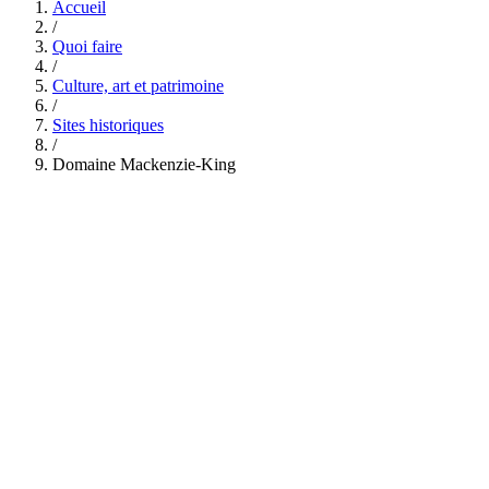
Accueil
/
Quoi faire
/
Culture, art et patrimoine
/
Sites historiques
/
Domaine Mackenzie-King