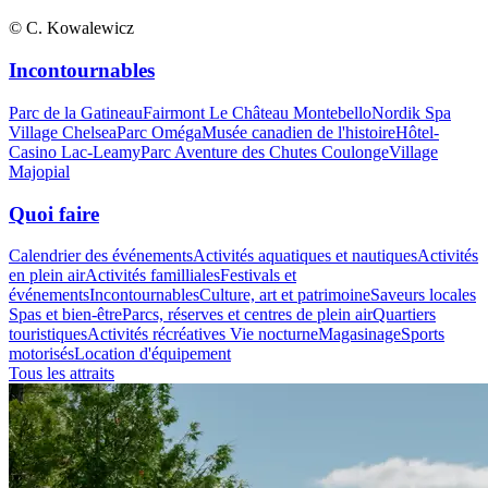
© C. Kowalewicz
Incontournables
Parc de la Gatineau
Fairmont Le Château Montebello
Nordik Spa
Village Chelsea
Parc Oméga
Musée canadien de l'histoire
Hôtel-
Casino Lac-Leamy
Parc Aventure des Chutes Coulonge
Village
Majopial
Quoi faire
Calendrier des événements
Activités aquatiques et nautiques
Activités
en plein air
Activités familliales
Festivals et
événements
Incontournables
Culture, art et patrimoine
Saveurs locales
Spas et bien-être
Parcs, réserves et centres de plein air
Quartiers
touristiques
Activités récréatives
Vie nocturne
Magasinage
Sports
motorisés
Location d'équipement
Tous les attraits