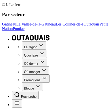
© I. Leclerc
Par secteur
Gatineau
La Vallée-de-la-Gatineau
Les Collines-de-l'Outaouais
Petite
Nation
Pontiac
La région
Quoi faire
Où dormir
Où manger
Promotions
Blogue
Recherche