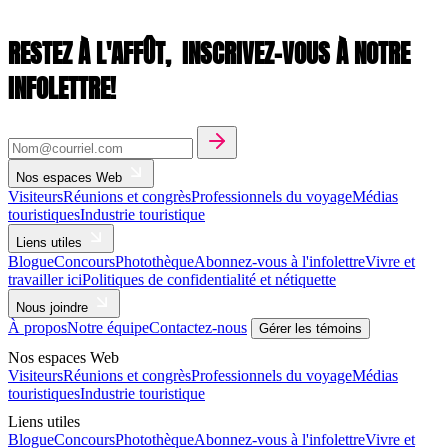
RESTEZ À L'AFFÛT,
INSCRIVEZ-VOUS À NOTRE
INFOLETTRE!
Nos espaces Web
Visiteurs
Réunions et congrès
Professionnels du voyage
Médias
touristiques
Industrie touristique
Liens utiles
Blogue
Concours
Photothèque
Abonnez-vous à l'infolettre
Vivre et
travailler ici
Politiques de confidentialité et nétiquette
Nous joindre
À propos
Notre équipe
Contactez-nous
Gérer les témoins
Nos espaces Web
Visiteurs
Réunions et congrès
Professionnels du voyage
Médias
touristiques
Industrie touristique
Liens utiles
Blogue
Concours
Photothèque
Abonnez-vous à l'infolettre
Vivre et