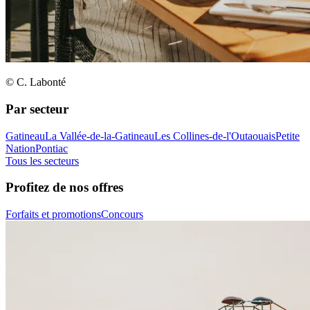
© C. Labonté
Par secteur
Gatineau
La Vallée-de-la-Gatineau
Les Collines-de-l'Outaouais
Petite
Nation
Pontiac
Tous les secteurs
Profitez de nos offres
Forfaits et promotions
Concours