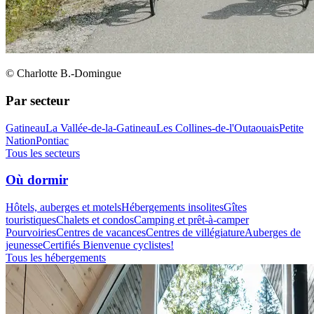
© Charlotte B.-Domingue
Par secteur
Gatineau
La Vallée-de-la-Gatineau
Les Collines-de-l'Outaouais
Petite
Nation
Pontiac
Tous les secteurs
Où dormir
Hôtels, auberges et motels
Hébergements insolites
Gîtes
touristiques
Chalets et condos
Camping et prêt-à-camper
Pourvoiries
Centres de vacances
Centres de villégiature
Auberges de
jeunesse
Certifiés Bienvenue cyclistes!
Tous les hébergements