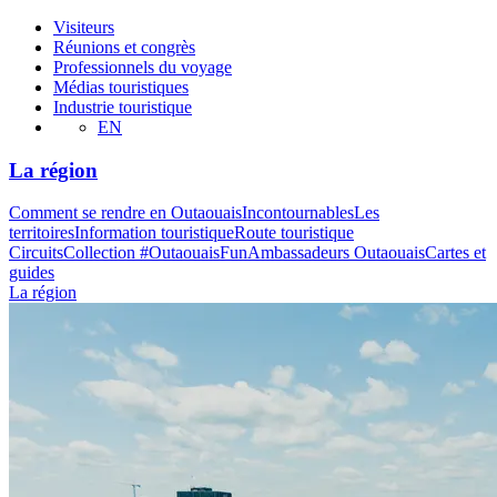
Visiteurs
Réunions et congrès
Professionnels du voyage
Médias touristiques
Industrie touristique
EN
La région
Comment se rendre en Outaouais
Incontournables
Les
territoires
Information touristique
Route touristique
Circuits
Collection #OutaouaisFun
Ambassadeurs Outaouais
Cartes et
guides
La région