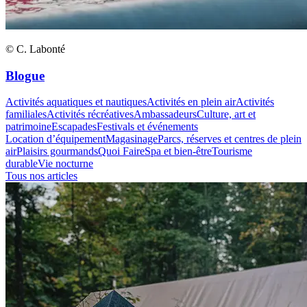
© C. Labonté
Blogue
Activités aquatiques et nautiques
Activités en plein air
Activités
familiales
Activités récréatives
Ambassadeurs
Culture, art et
patrimoine
Escapades
Festivals et événements
Location d’équipement
Magasinage
Parcs, réserves et centres de plein
air
Plaisirs gourmands
Quoi Faire
Spa et bien-être
Tourisme
durable
Vie nocturne
Tous nos articles