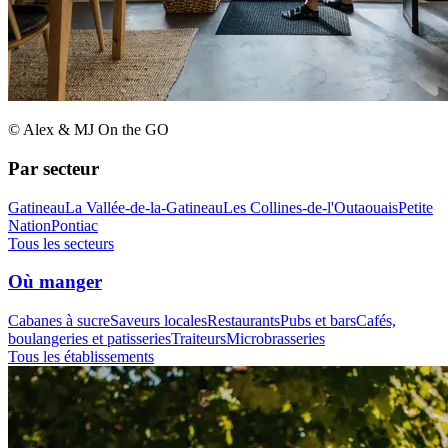
© Alex & MJ On the GO
Par secteur
Gatineau
La Vallée-de-la-Gatineau
Les Collines-de-l'Outaouais
Petite
Nation
Pontiac
Tous les secteurs
Où manger
Cabanes à sucre
Saveurs locales
Restaurants
Pubs et bars
Cafés,
boulangeries et patisseries
Traiteurs
Microbrasseries
Tous les établissements