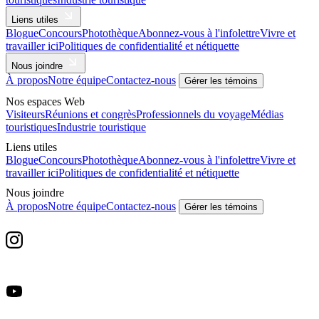
Liens utiles
Blogue
Concours
Photothèque
Abonnez-vous à l'infolettre
Vivre et
travailler ici
Politiques de confidentialité et nétiquette
Nous joindre
À propos
Notre équipe
Contactez-nous
Gérer les témoins
Nos espaces Web
Visiteurs
Réunions et congrès
Professionnels du voyage
Médias
touristiques
Industrie touristique
Liens utiles
Blogue
Concours
Photothèque
Abonnez-vous à l'infolettre
Vivre et
travailler ici
Politiques de confidentialité et nétiquette
Nous joindre
À propos
Notre équipe
Contactez-nous
Gérer les témoins