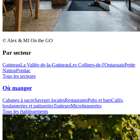
© Alex & MJ On the GO
Par secteur
Gatineau
La Vallée-de-la-Gatineau
Les Collines-de-l'Outaouais
Petite
Nation
Pontiac
Tous les secteurs
Où manger
Cabanes à sucre
Saveurs locales
Restaurants
Pubs et bars
Cafés,
boulangeries et patisseries
Traiteurs
Microbrasseries
Tous les établissements