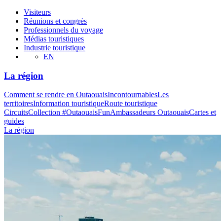
Visiteurs
Réunions et congrès
Professionnels du voyage
Médias touristiques
Industrie touristique
EN
La région
Comment se rendre en Outaouais
Incontournables
Les
territoires
Information touristique
Route touristique
Circuits
Collection #OutaouaisFun
Ambassadeurs Outaouais
Cartes et
guides
La région