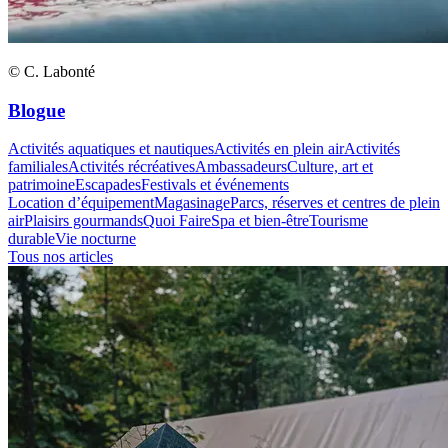
© C. Labonté
Blogue
Activités aquatiques et nautiques
Activités en plein air
Activités
familiales
Activités récréatives
Ambassadeurs
Culture, art et
patrimoine
Escapades
Festivals et événements
Location d’équipement
Magasinage
Parcs, réserves et centres de plein
air
Plaisirs gourmands
Quoi Faire
Spa et bien-être
Tourisme
durable
Vie nocturne
Tous nos articles