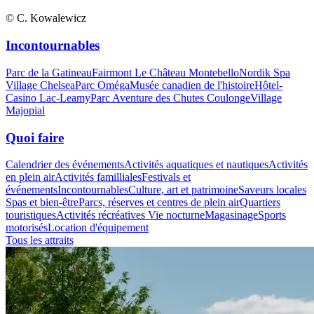
© C. Kowalewicz
Incontournables
Parc de la Gatineau
Fairmont Le Château Montebello
Nordik Spa
Village Chelsea
Parc Oméga
Musée canadien de l'histoire
Hôtel-
Casino Lac-Leamy
Parc Aventure des Chutes Coulonge
Village
Majopial
Quoi faire
Calendrier des événements
Activités aquatiques et nautiques
Activités
en plein air
Activités familliales
Festivals et
événements
Incontournables
Culture, art et patrimoine
Saveurs locales
Spas et bien-être
Parcs, réserves et centres de plein air
Quartiers
touristiques
Activités récréatives
Vie nocturne
Magasinage
Sports
motorisés
Location d'équipement
Tous les attraits