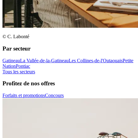
© C. Labonté
Par secteur
Gatineau
La Vallée-de-la-Gatineau
Les Collines-de-l'Outaouais
Petite
Nation
Pontiac
Tous les secteurs
Profitez de nos offres
Forfaits et promotions
Concours