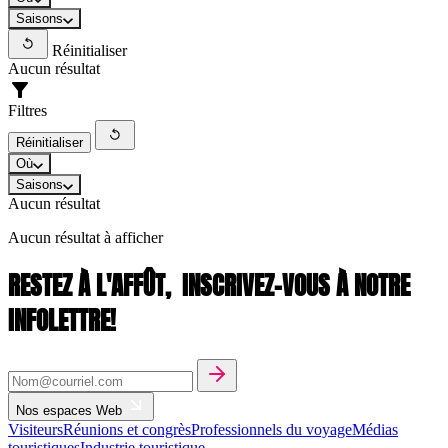
Saisons
Réinitialiser
Aucun résultat
Filtres
Réinitialiser
Où
Saisons
Aucun résultat
Aucun résultat à afficher
RESTEZ À L'AFFÛT,
INSCRIVEZ-VOUS À NOTRE
INFOLETTRE!
Nos espaces Web
Visiteurs
Réunions et congrès
Professionnels du voyage
Médias
touristiques
Industrie touristique