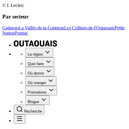
© I. Leclerc
Par secteur
Gatineau
La Vallée-de-la-Gatineau
Les Collines-de-l'Outaouais
Petite
Nation
Pontiac
La région
Quoi faire
Où dormir
Où manger
Promotions
Blogue
Recherche