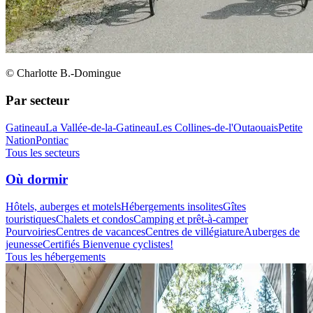
© Charlotte B.-Domingue
Par secteur
Gatineau
La Vallée-de-la-Gatineau
Les Collines-de-l'Outaouais
Petite
Nation
Pontiac
Tous les secteurs
Où dormir
Hôtels, auberges et motels
Hébergements insolites
Gîtes
touristiques
Chalets et condos
Camping et prêt-à-camper
Pourvoiries
Centres de vacances
Centres de villégiature
Auberges de
jeunesse
Certifiés Bienvenue cyclistes!
Tous les hébergements