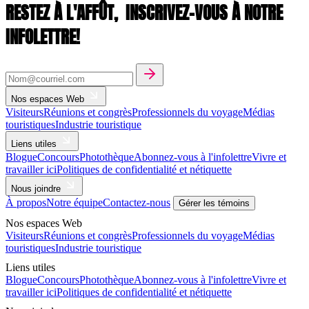
RESTEZ À L'AFFÛT,
INSCRIVEZ-VOUS À NOTRE
INFOLETTRE!
Nos espaces Web
Visiteurs
Réunions et congrès
Professionnels du voyage
Médias
touristiques
Industrie touristique
Liens utiles
Blogue
Concours
Photothèque
Abonnez-vous à l'infolettre
Vivre et
travailler ici
Politiques de confidentialité et nétiquette
Nous joindre
À propos
Notre équipe
Contactez-nous
Gérer les témoins
Nos espaces Web
Visiteurs
Réunions et congrès
Professionnels du voyage
Médias
touristiques
Industrie touristique
Liens utiles
Blogue
Concours
Photothèque
Abonnez-vous à l'infolettre
Vivre et
travailler ici
Politiques de confidentialité et nétiquette