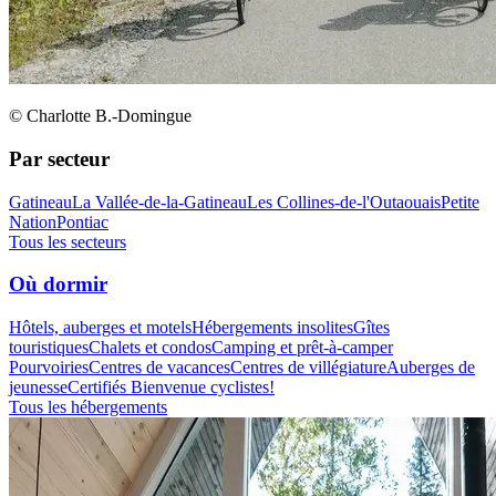
© Charlotte B.-Domingue
Par secteur
Gatineau
La Vallée-de-la-Gatineau
Les Collines-de-l'Outaouais
Petite
Nation
Pontiac
Tous les secteurs
Où dormir
Hôtels, auberges et motels
Hébergements insolites
Gîtes
touristiques
Chalets et condos
Camping et prêt-à-camper
Pourvoiries
Centres de vacances
Centres de villégiature
Auberges de
jeunesse
Certifiés Bienvenue cyclistes!
Tous les hébergements