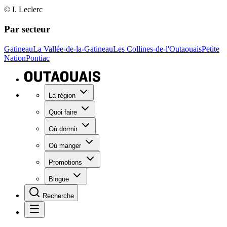
© I. Leclerc
Par secteur
Gatineau
La Vallée-de-la-Gatineau
Les Collines-de-l'Outaouais
Petite
Nation
Pontiac
La région
Quoi faire
Où dormir
Où manger
Promotions
Blogue
Recherche