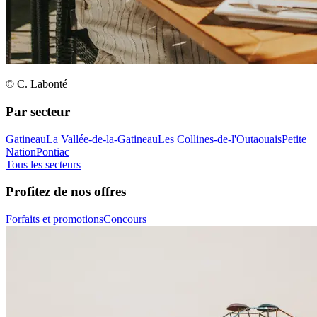
© C. Labonté
Par secteur
Gatineau
La Vallée-de-la-Gatineau
Les Collines-de-l'Outaouais
Petite
Nation
Pontiac
Tous les secteurs
Profitez de nos offres
Forfaits et promotions
Concours