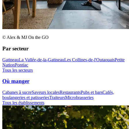
© Alex & MJ On the GO
Par secteur
Gatineau
La Vallée-de-la-Gatineau
Les Collines-de-l'Outaouais
Petite
Nation
Pontiac
Tous les secteurs
Où manger
Cabanes à sucre
Saveurs locales
Restaurants
Pubs et bars
Cafés,
boulangeries et patisseries
Traiteurs
Microbrasseries
Tous les établissements