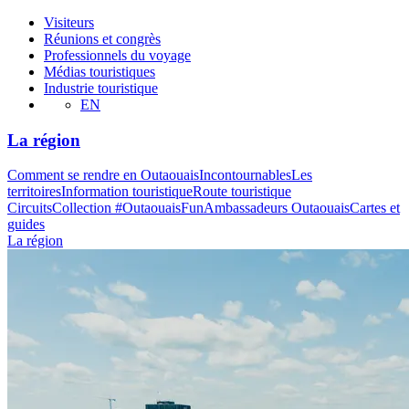
Visiteurs
Réunions et congrès
Professionnels du voyage
Médias touristiques
Industrie touristique
EN
La région
Comment se rendre en Outaouais
Incontournables
Les
territoires
Information touristique
Route touristique
Circuits
Collection #OutaouaisFun
Ambassadeurs Outaouais
Cartes et
guides
La région