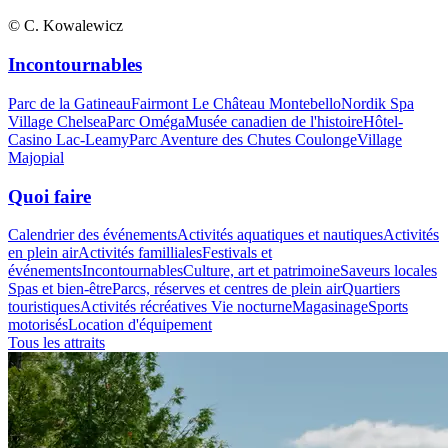
© C. Kowalewicz
Incontournables
Parc de la Gatineau
Fairmont Le Château Montebello
Nordik Spa
Village Chelsea
Parc Oméga
Musée canadien de l'histoire
Hôtel-
Casino Lac-Leamy
Parc Aventure des Chutes Coulonge
Village
Majopial
Quoi faire
Calendrier des événements
Activités aquatiques et nautiques
Activités
en plein air
Activités familliales
Festivals et
événements
Incontournables
Culture, art et patrimoine
Saveurs locales
Spas et bien-être
Parcs, réserves et centres de plein air
Quartiers
touristiques
Activités récréatives
Vie nocturne
Magasinage
Sports
motorisés
Location d'équipement
Tous les attraits