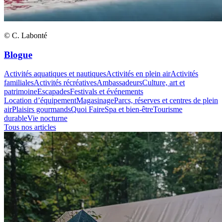
© C. Labonté
Blogue
Activités aquatiques et nautiques
Activités en plein air
Activités
familiales
Activités récréatives
Ambassadeurs
Culture, art et
patrimoine
Escapades
Festivals et événements
Location d’équipement
Magasinage
Parcs, réserves et centres de plein
air
Plaisirs gourmands
Quoi Faire
Spa et bien-être
Tourisme
durable
Vie nocturne
Tous nos articles