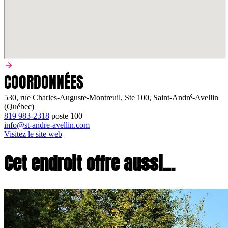
COORDONNÉES
530, rue Charles-Auguste-Montreuil, Ste 100, Saint-André-Avellin
(Québec)
819 983-2318
poste
100
info@st-andre-avellin.com
Visitez le site web
Cet endroit offre aussi...