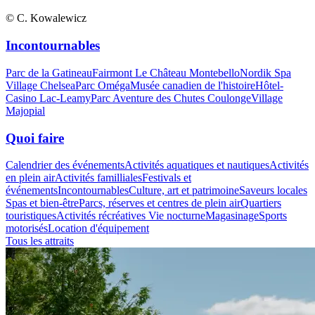
© C. Kowalewicz
Incontournables
Parc de la Gatineau
Fairmont Le Château Montebello
Nordik Spa
Village Chelsea
Parc Oméga
Musée canadien de l'histoire
Hôtel-
Casino Lac-Leamy
Parc Aventure des Chutes Coulonge
Village
Majopial
Quoi faire
Calendrier des événements
Activités aquatiques et nautiques
Activités
en plein air
Activités familliales
Festivals et
événements
Incontournables
Culture, art et patrimoine
Saveurs locales
Spas et bien-être
Parcs, réserves et centres de plein air
Quartiers
touristiques
Activités récréatives
Vie nocturne
Magasinage
Sports
motorisés
Location d'équipement
Tous les attraits