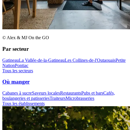
© Alex & MJ On the GO
Par secteur
Gatineau
La Vallée-de-la-Gatineau
Les Collines-de-l'Outaouais
Petite
Nation
Pontiac
Tous les secteurs
Où manger
Cabanes à sucre
Saveurs locales
Restaurants
Pubs et bars
Cafés,
boulangeries et patisseries
Traiteurs
Microbrasseries
Tous les établissements