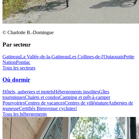
© Charlotte B.-Domingue
Par secteur
Gatineau
La Vallée-de-la-Gatineau
Les Collines-de-l'Outaouais
Petite
Nation
Pontiac
Tous les secteurs
Où dormir
Hôtels, auberges et motels
Hébergements insolites
Gîtes
touristiques
Chalets et condos
Camping et prêt-à-camper
Pourvoiries
Centres de vacances
Centres de villégiature
Auberges de
jeunesse
Certifiés Bienvenue cyclistes!
Tous les hébergements