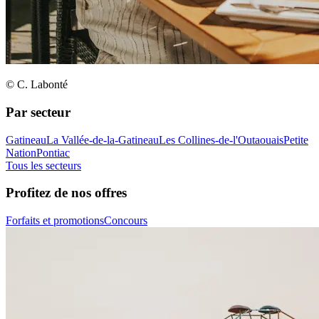
© C. Labonté
Par secteur
Gatineau
La Vallée-de-la-Gatineau
Les Collines-de-l'Outaouais
Petite
Nation
Pontiac
Tous les secteurs
Profitez de nos offres
Forfaits et promotions
Concours