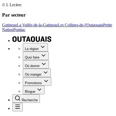
© I. Leclerc
Par secteur
Gatineau
La Vallée-de-la-Gatineau
Les Collines-de-l'Outaouais
Petite
Nation
Pontiac
La région
Quoi faire
Où dormir
Où manger
Promotions
Blogue
Recherche