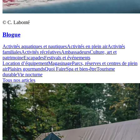
© C. Labonté
Blogue
Activités aquatiques et nautiques
Activités en plein air
Activités
familiales
Activités récréatives
Ambassadeurs
Culture, art et
patrimoine
Escapades
Festivals et événements
Location d’équipement
Magasinage
Parcs, réserves et centres de plein
air
Plaisirs gourmands
Quoi Faire
Spa et bien-être
Tourisme
durable
Vie nocturne
Tous nos articles