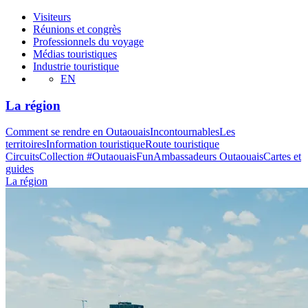
Visiteurs
Réunions et congrès
Professionnels du voyage
Médias touristiques
Industrie touristique
EN
La région
Comment se rendre en Outaouais
Incontournables
Les
territoires
Information touristique
Route touristique
Circuits
Collection #OutaouaisFun
Ambassadeurs Outaouais
Cartes et
guides
La région