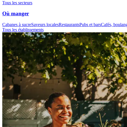
Tous les secteurs
Où manger
Cabanes à sucre
Saveurs locales
Restaurants
Pubs et bars
Cafés, boulange
Tous les établissements