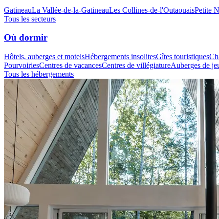
Gatineau
La Vallée-de-la-Gatineau
Les Collines-de-l'Outaouais
Petite 
Tous les secteurs
Où dormir
Hôtels, auberges et motels
Hébergements insolites
Gîtes touristiques
Cha
Pourvoiries
Centres de vacances
Centres de villégiature
Auberges de je
Tous les hébergements