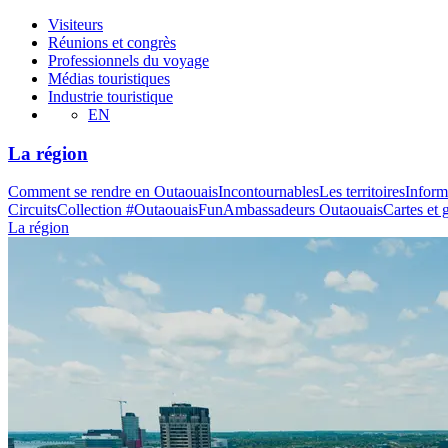
Visiteurs
Réunions et congrès
Professionnels du voyage
Médias touristiques
Industrie touristique
EN
La région
Comment se rendre en Outaouais
Incontournables
Les territoires
Inform
Circuits
Collection #OutaouaisFun
Ambassadeurs Outaouais
Cartes et 
La région