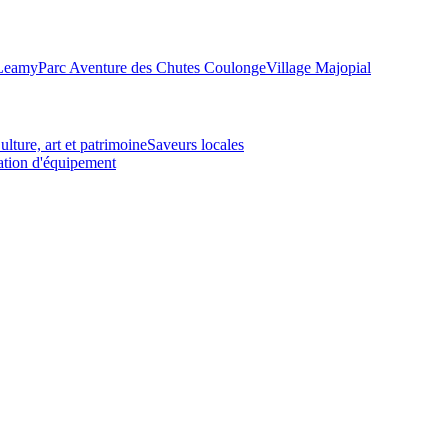
-Leamy
Parc Aventure des Chutes Coulonge
Village Majopial
ulture, art et patrimoine
Saveurs locales
tion d'équipement