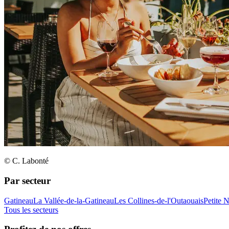
© C. Labonté
Par secteur
Gatineau
La Vallée-de-la-Gatineau
Les Collines-de-l'Outaouais
Petite 
Tous les secteurs