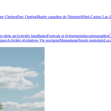
age Chelsea
Parc Oméga
Musée canadien de l'histoire
Hôtel-Casino Lac
n plein air
Activités familliales
Festivals et événements
Incontournables
C
iques
Activités récréatives
Vie nocturne
Magasinage
Sports motorisés
Loca