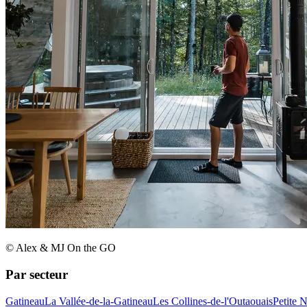
© Alex & MJ On the GO
Par secteur
Gatineau
La Vallée-de-la-Gatineau
Les Collines-de-l'Outaouais
Petite 