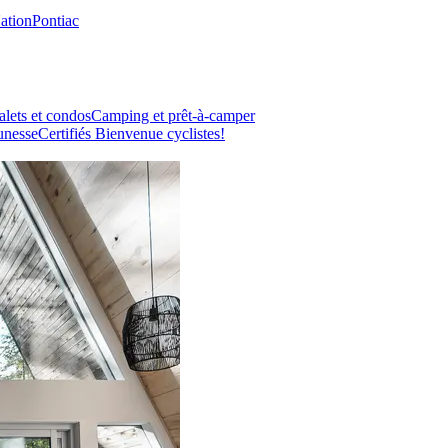
Nation
Pontiac
lets et condos
Camping et prêt-à-camper
unesse
Certifiés Bienvenue cyclistes!