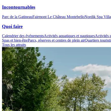
Incontournables
Parc de la Gatineau
Fairmont Le Château Montebello
Nordik Spa Vill
Quoi faire
Calendrier des événements
Activités aquatiques et nautiques
Activités e
Spas et bien-être
Parcs, réserves et centres de plein air
Quartiers tourist
Tous les attraits