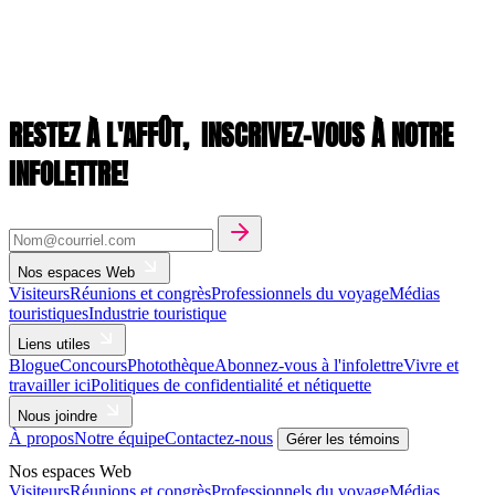
RESTEZ À L'AFFÛT,
INSCRIVEZ-VOUS À NOTRE
INFOLETTRE!
Nos espaces Web
Visiteurs
Réunions et congrès
Professionnels du voyage
Médias
touristiques
Industrie touristique
Liens utiles
Blogue
Concours
Photothèque
Abonnez-vous à l'infolettre
Vivre et
travailler ici
Politiques de confidentialité et nétiquette
Nous joindre
À propos
Notre équipe
Contactez-nous
Gérer les témoins
Nos espaces Web
Visiteurs
Réunions et congrès
Professionnels du voyage
Médias