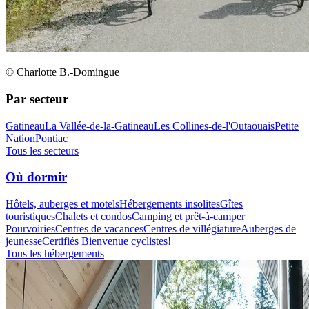
© Charlotte B.-Domingue
Par secteur
Gatineau
La Vallée-de-la-Gatineau
Les Collines-de-l'Outaouais
Petite
Nation
Pontiac
Tous les secteurs
Où dormir
Hôtels, auberges et motels
Hébergements insolites
Gîtes
touristiques
Chalets et condos
Camping et prêt-à-camper
Pourvoiries
Centres de vacances
Centres de villégiature
Auberges de
jeunesse
Certifiés Bienvenue cyclistes!
Tous les hébergements