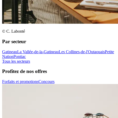
© C. Labonté
Par secteur
Gatineau
La Vallée-de-la-Gatineau
Les Collines-de-l'Outaouais
Petite
Nation
Pontiac
Tous les secteurs
Profitez de nos offres
Forfaits et promotions
Concours