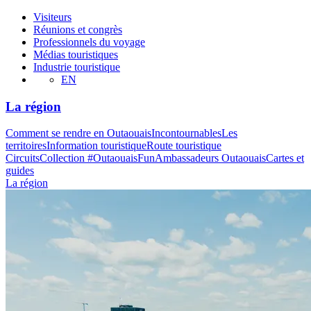
Visiteurs
Réunions et congrès
Professionnels du voyage
Médias touristiques
Industrie touristique
EN
La région
Comment se rendre en Outaouais
Incontournables
Les
territoires
Information touristique
Route touristique
Circuits
Collection #OutaouaisFun
Ambassadeurs Outaouais
Cartes et
guides
La région