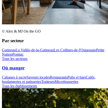
© Alex & MJ On the GO
Par secteur
Gatineau
La Vallée-de-la-Gatineau
Les Collines-de-l'Outaouais
Petite
Nation
Pontiac
Tous les secteurs
Où manger
Cabanes à sucre
Saveurs locales
Restaurants
Pubs et bars
Cafés,
boulangeries et patisseries
Traiteurs
Microbrasseries
Tous les établissements