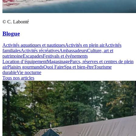
© C. Labonté
Blogue
Activités aquatiques et nautiques
Activités en plein air
Activités
familiales
Activités récréatives
Ambassadeurs
Culture, art et
patrimoine
Escapades
Festivals et événements
Location d’équipement
Magasinage
Parcs, réserves et centres de plein
air
Plaisirs gourmands
Quoi Faire
Spa et bien-être
Tourisme
durable
Vie nocturne
Tous nos articles