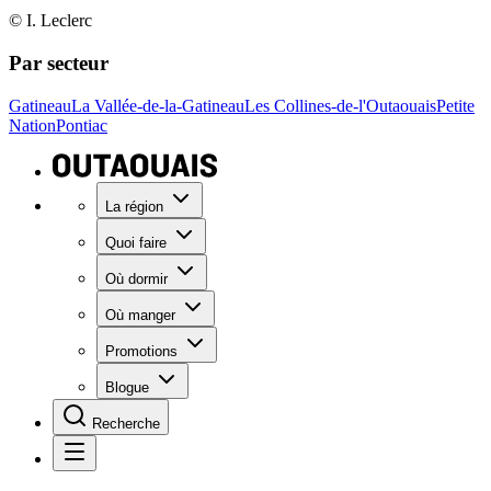
© I. Leclerc
Par secteur
Gatineau
La Vallée-de-la-Gatineau
Les Collines-de-l'Outaouais
Petite
Nation
Pontiac
La région
Quoi faire
Où dormir
Où manger
Promotions
Blogue
Recherche