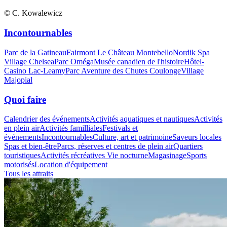
© C. Kowalewicz
Incontournables
Parc de la Gatineau
Fairmont Le Château Montebello
Nordik Spa
Village Chelsea
Parc Oméga
Musée canadien de l'histoire
Hôtel-
Casino Lac-Leamy
Parc Aventure des Chutes Coulonge
Village
Majopial
Quoi faire
Calendrier des événements
Activités aquatiques et nautiques
Activités
en plein air
Activités familliales
Festivals et
événements
Incontournables
Culture, art et patrimoine
Saveurs locales
Spas et bien-être
Parcs, réserves et centres de plein air
Quartiers
touristiques
Activités récréatives
Vie nocturne
Magasinage
Sports
motorisés
Location d'équipement
Tous les attraits