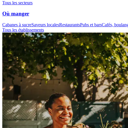
Tous les secteurs
Où manger
Cabanes à sucre
Saveurs locales
Restaurants
Pubs et bars
Cafés, boulange
Tous les établissements