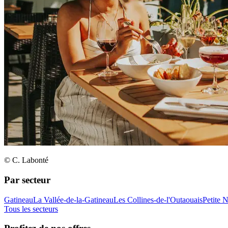
© C. Labonté
Par secteur
Gatineau
La Vallée-de-la-Gatineau
Les Collines-de-l'Outaouais
Petite 
Tous les secteurs