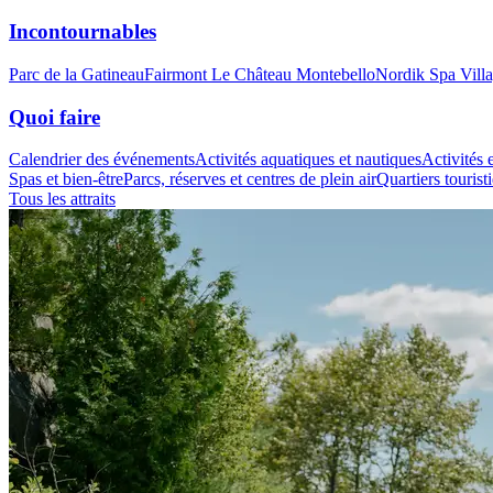
Incontournables
Parc de la Gatineau
Fairmont Le Château Montebello
Nordik Spa Vill
Quoi faire
Calendrier des événements
Activités aquatiques et nautiques
Activités e
Spas et bien-être
Parcs, réserves et centres de plein air
Quartiers tourist
Tous les attraits