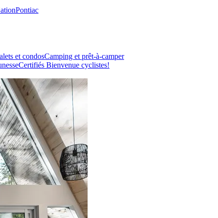
Nation
Pontiac
lets et condos
Camping et prêt-à-camper
unesse
Certifiés Bienvenue cyclistes!