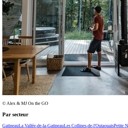
© Alex & MJ On the GO
Par secteur
Gatineau
La Vallée-de-la-Gatineau
Les Collines-de-l'Outaouais
Petite 