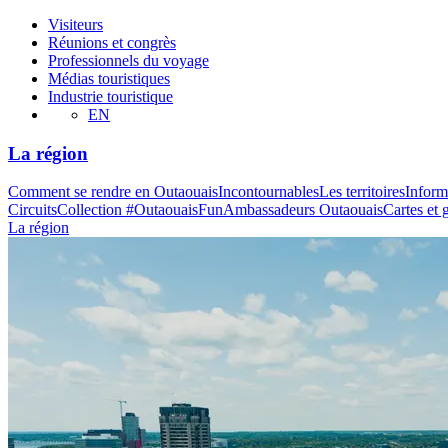
Visiteurs
Réunions et congrès
Professionnels du voyage
Médias touristiques
Industrie touristique
EN
La région
Comment se rendre en Outaouais
Incontournables
Les territoires
Inform
Circuits
Collection #OutaouaisFun
Ambassadeurs Outaouais
Cartes et 
La région