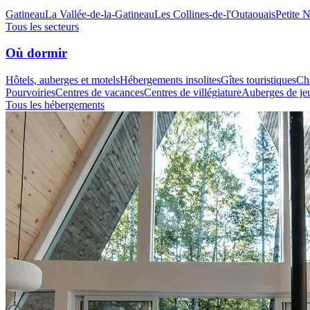
Gatineau
La Vallée-de-la-Gatineau
Les Collines-de-l'Outaouais
Petite 
Tous les secteurs
Où dormir
Hôtels, auberges et motels
Hébergements insolites
Gîtes touristiques
Cha
Pourvoiries
Centres de vacances
Centres de villégiature
Auberges de je
Tous les hébergements