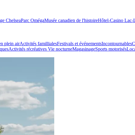
age Chelsea
Parc Oméga
Musée canadien de l'histoire
Hôtel-Casino Lac
n plein air
Activités familliales
Festivals et événements
Incontournables
C
iques
Activités récréatives
Vie nocturne
Magasinage
Sports motorisés
Loca