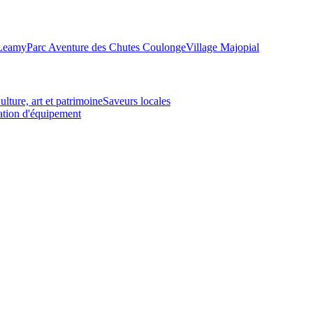
-Leamy
Parc Aventure des Chutes Coulonge
Village Majopial
ulture, art et patrimoine
Saveurs locales
tion d'équipement