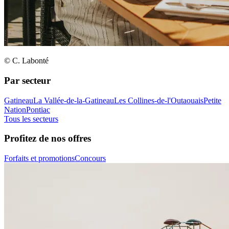
© C. Labonté
Par secteur
Gatineau
La Vallée-de-la-Gatineau
Les Collines-de-l'Outaouais
Petite
Nation
Pontiac
Tous les secteurs
Profitez de nos offres
Forfaits et promotions
Concours