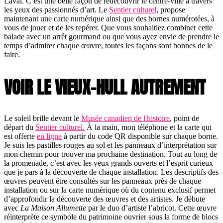
Laval. C’est une belle façon de redécouvrir le centre-ville à travers
les yeux des passionnés d’art. Le
Sentier culturel
, propose
maintenant une carte numérique ainsi que des bornes numérotées, à
vous de jouer et de les repérer. Que vous souhaitiez combiner cette
balade avec un arrêt gourmand ou que vous ayez envie de prendre le
temps d’admirer chaque œuvre, toutes les façons sont bonnes de le
faire.
VOIR LE VIEUX-HULL AUTREMENT
Le soleil brille devant le
Musée canadien de l'histoire
, point de
départ du
Sentier culturel.
À la main, mon téléphone et la carte qui
est offerte
en ligne
à partir du code QR disponible sur chaque borne.
Je suis les pastilles rouges au sol et les panneaux d’interprétation sur
mon chemin pour trouver ma prochaine destination. Tout au long de
la promenade, c’est avec les yeux grands ouverts et l’esprit curieux
que je pars à la découverte de chaque installation. Les descriptifs des
œuvres peuvent être consultés sur les panneaux près de chaque
installation ou sur la carte numérique où du contenu exclusif permet
d’approfondir la découverte des œuvres et des artistes. Je débute
avec
La Maison Allumette
par le duo d’artiste l’abricot. Cette œuvre
réinterprète ce symbole du patrimoine ouvrier sous la forme de blocs