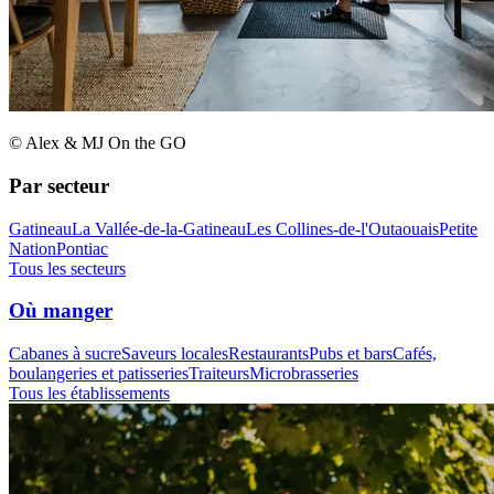
© Alex & MJ On the GO
Par secteur
Gatineau
La Vallée-de-la-Gatineau
Les Collines-de-l'Outaouais
Petite
Nation
Pontiac
Tous les secteurs
Où manger
Cabanes à sucre
Saveurs locales
Restaurants
Pubs et bars
Cafés,
boulangeries et patisseries
Traiteurs
Microbrasseries
Tous les établissements