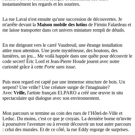
instantanément les regards et les sourires.
La rue Laval n'est ensuite qu'une succession de découvertes. Je
m'arrête devant la
Maison mobile des lutins
de Firmin Falardeau et
me laisse transporter dans cet univers miniature rempli de détails.
En me dirigeant vers le carré Vaudreuil, une étrange installation
attire mon attention. Une porte mystérieuse, des boutons, des
lumières, un jeu... Me voilà happée dans une quête pour découvrir le
code secret! Éric Lord et Jean-Pierre Houde jouent avec notre
curiosité grâce à cette
Porte sans issue.
Puis mon regard est capté par une immense structure de bois. Un
serpent? Une vrille? Une créature surgie de l'imaginaire?
Avec
Vrille,
l'artiste français ELPARO a créé une œuvre in situ
spectaculaire qui dialogue avec son environnement.
Mon parcours se termine au coin des rues de l’Hôtel-de-Ville et
Leduc. Du moins, c'est ce que je croyais. La dernière borne m'invite
à poursuivre l'aventure ou à revenir découvrir un tout autre parcours
: celui des murales. Et de ce côté, la rue Eddy regorge de surprises.