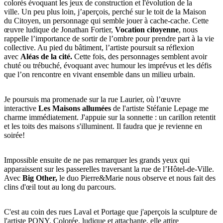
colorés évoquant les jeux de construction et l'évolution de la
ville. Un peu plus loin, j’aperçois, perché sur le toit de la Maison
du Citoyen, un personnage qui semble jouer à cache-cache. Cette
œuvre ludique de Jonathan Fortier,
Vocation citoyenne
, nous
rappelle l’importance de sortir de l’ombre pour prendre part à la vie
collective. Au pied du bâtiment, l’artiste poursuit sa réflexion
avec
Aléas de la cité.
Cette fois, des personnages semblent avoir
chuté ou trébuché, évoquant avec humour les imprévus et les défis
que l’on rencontre en vivant ensemble dans un milieu urbain.
Je poursuis ma promenade sur la rue Laurier, où l’œuvre
interactive
Les Maisons allumées
de l'artiste Stéfanie Lepage me
charme immédiatement. J'appuie sur la sonnette : un carillon retentit
et les toits des maisons s'illuminent. Il faudra que je revienne en
soirée!
Impossible ensuite de ne pas remarquer les grands yeux qui
apparaissent sur les passerelles traversant la rue de l’Hôtel-de-Ville.
Avec
Big Other,
le duo Pierre&Marie nous observe et nous fait des
clins d'œil tout au long du parcours.
C'est au coin des rues Laval et Portage que j'aperçois la sculpture de
l'artiste PONY. Colorée, ludique et attachante, elle attire