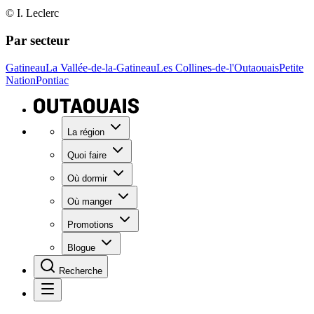
© I. Leclerc
Par secteur
Gatineau
La Vallée-de-la-Gatineau
Les Collines-de-l'Outaouais
Petite
Nation
Pontiac
La région
Quoi faire
Où dormir
Où manger
Promotions
Blogue
Recherche