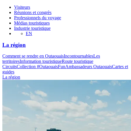
Visiteurs
Réunions et congrès
Professionnels du voyage
Médias touristiques
Industrie touristique
EN
La région
Comment se rendre en Outaouais
Incontournables
Les
territoires
Information touristique
Route touristique
Circuits
Collection #OutaouaisFun
Ambassadeurs Outaouais
Cartes et
guides
La région