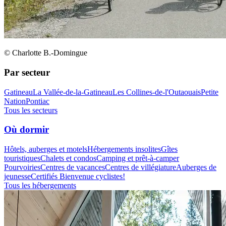
© Charlotte B.-Domingue
Par secteur
Gatineau
La Vallée-de-la-Gatineau
Les Collines-de-l'Outaouais
Petite
Nation
Pontiac
Tous les secteurs
Où dormir
Hôtels, auberges et motels
Hébergements insolites
Gîtes
touristiques
Chalets et condos
Camping et prêt-à-camper
Pourvoiries
Centres de vacances
Centres de villégiature
Auberges de
jeunesse
Certifiés Bienvenue cyclistes!
Tous les hébergements