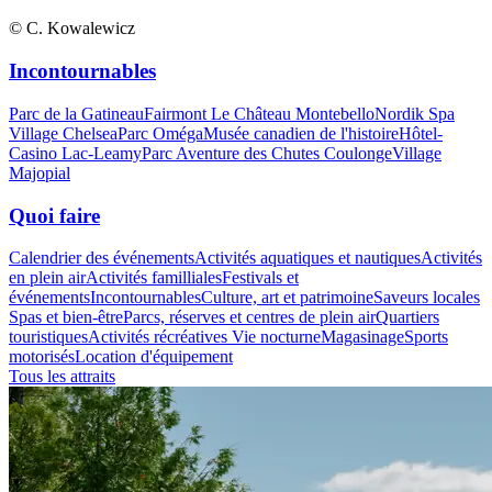
© C. Kowalewicz
Incontournables
Parc de la Gatineau
Fairmont Le Château Montebello
Nordik Spa
Village Chelsea
Parc Oméga
Musée canadien de l'histoire
Hôtel-
Casino Lac-Leamy
Parc Aventure des Chutes Coulonge
Village
Majopial
Quoi faire
Calendrier des événements
Activités aquatiques et nautiques
Activités
en plein air
Activités familliales
Festivals et
événements
Incontournables
Culture, art et patrimoine
Saveurs locales
Spas et bien-être
Parcs, réserves et centres de plein air
Quartiers
touristiques
Activités récréatives
Vie nocturne
Magasinage
Sports
motorisés
Location d'équipement
Tous les attraits