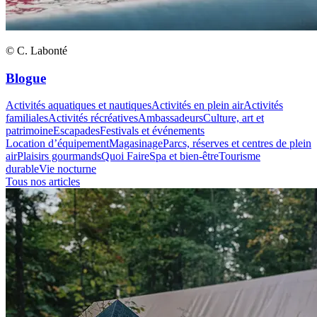
© C. Labonté
Blogue
Activités aquatiques et nautiques
Activités en plein air
Activités
familiales
Activités récréatives
Ambassadeurs
Culture, art et
patrimoine
Escapades
Festivals et événements
Location d’équipement
Magasinage
Parcs, réserves et centres de plein
air
Plaisirs gourmands
Quoi Faire
Spa et bien-être
Tourisme
durable
Vie nocturne
Tous nos articles