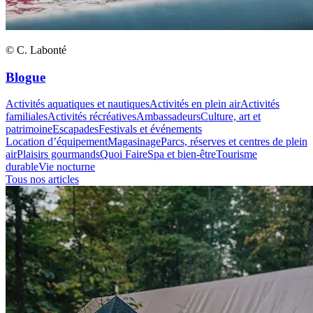
© C. Labonté
Blogue
Activités aquatiques et nautiques
Activités en plein air
Activités
familiales
Activités récréatives
Ambassadeurs
Culture, art et
patrimoine
Escapades
Festivals et événements
Location d’équipement
Magasinage
Parcs, réserves et centres de plein
air
Plaisirs gourmands
Quoi Faire
Spa et bien-être
Tourisme
durable
Vie nocturne
Tous nos articles