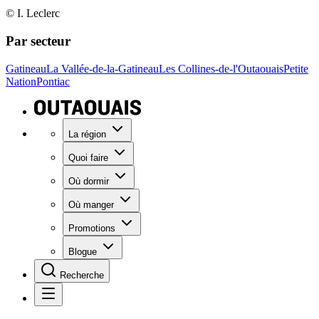
© I. Leclerc
Par secteur
Gatineau
La Vallée-de-la-Gatineau
Les Collines-de-l'Outaouais
Petite
Nation
Pontiac
La région
Quoi faire
Où dormir
Où manger
Promotions
Blogue
Recherche