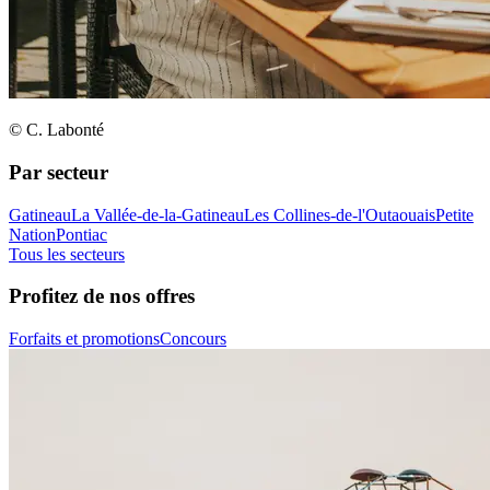
© C. Labonté
Par secteur
Gatineau
La Vallée-de-la-Gatineau
Les Collines-de-l'Outaouais
Petite
Nation
Pontiac
Tous les secteurs
Profitez de nos offres
Forfaits et promotions
Concours