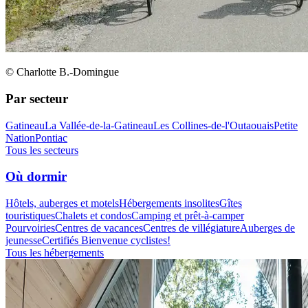
© Charlotte B.-Domingue
Par secteur
Gatineau
La Vallée-de-la-Gatineau
Les Collines-de-l'Outaouais
Petite
Nation
Pontiac
Tous les secteurs
Où dormir
Hôtels, auberges et motels
Hébergements insolites
Gîtes
touristiques
Chalets et condos
Camping et prêt-à-camper
Pourvoiries
Centres de vacances
Centres de villégiature
Auberges de
jeunesse
Certifiés Bienvenue cyclistes!
Tous les hébergements