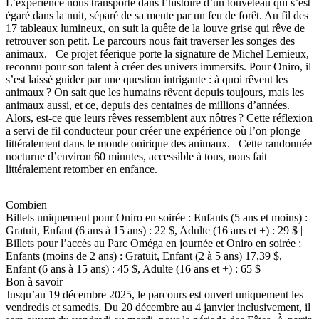
L’expérience nous transporte dans l’histoire d’un louveteau qui s’est
égaré dans la nuit, séparé de sa meute par un feu de forêt. Au fil des
17 tableaux lumineux, on suit la quête de la louve grise qui rêve de
retrouver son petit. Le parcours nous fait traverser les songes des
animaux. Ce projet féerique porte la signature de Michel Lemieux,
reconnu pour son talent à créer des univers immersifs. Pour Oniro, il
s’est laissé guider par une question intrigante : à quoi rêvent les
animaux ? On sait que les humains rêvent depuis toujours, mais les
animaux aussi, et ce, depuis des centaines de millions d’années.
Alors, est-ce que leurs rêves ressemblent aux nôtres ? Cette réflexion
a servi de fil conducteur pour créer une expérience où l’on plonge
littéralement dans le monde onirique des animaux. Cette randonnée
nocturne d’environ 60 minutes, accessible à tous, nous fait
littéralement retomber en enfance.
Combien
Billets uniquement pour Oniro en soirée : Enfants (5 ans et moins) :
Gratuit, Enfant (6 ans à 15 ans) : 22 $, Adulte (16 ans et +) : 29 $ |
Billets pour l’accès au Parc Oméga en journée et Oniro en soirée :
Enfants (moins de 2 ans) : Gratuit, Enfant (2 à 5 ans) 17,39 $,
Enfant (6 ans à 15 ans) : 45 $, Adulte (16 ans et +) : 65 $
Bon à savoir
Jusqu’au 19 décembre 2025, le parcours est ouvert uniquement les
vendredis et samedis. Du 20 décembre au 4 janvier inclusivement, il