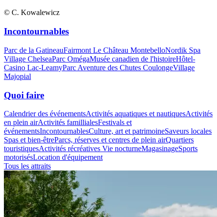
© C. Kowalewicz
Incontournables
Parc de la Gatineau
Fairmont Le Château Montebello
Nordik Spa
Village Chelsea
Parc Oméga
Musée canadien de l'histoire
Hôtel-
Casino Lac-Leamy
Parc Aventure des Chutes Coulonge
Village
Majopial
Quoi faire
Calendrier des événements
Activités aquatiques et nautiques
Activités
en plein air
Activités familliales
Festivals et
événements
Incontournables
Culture, art et patrimoine
Saveurs locales
Spas et bien-être
Parcs, réserves et centres de plein air
Quartiers
touristiques
Activités récréatives
Vie nocturne
Magasinage
Sports
motorisés
Location d'équipement
Tous les attraits