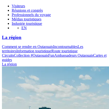
Visiteurs
Réunions et congrès
Professionnels du voyage
Médias touristiques
Industrie touristique
EN
La région
Comment se rendre en Outaouais
Incontournables
Les
territoires
Information touristique
Route touristique
Circuits
Collection #OutaouaisFun
Ambassadeurs Outaouais
Cartes et
guides
La région