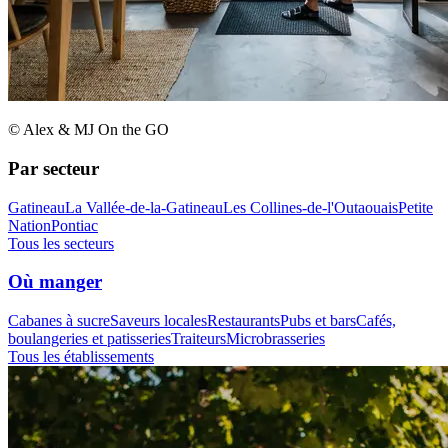
© Alex & MJ On the GO
Par secteur
Gatineau
La Vallée-de-la-Gatineau
Les Collines-de-l'Outaouais
Petite
Nation
Pontiac
Tous les secteurs
Où manger
Cabanes à sucre
Saveurs locales
Restaurants
Pubs et bars
Cafés,
boulangeries et patisseries
Traiteurs
Microbrasseries
Tous les établissements