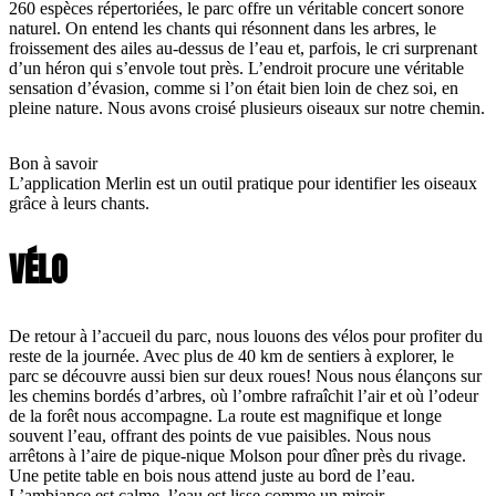
260 espèces répertoriées, le parc offre un véritable concert sonore
naturel. On entend les chants qui résonnent dans les arbres, le
froissement des ailes au-dessus de l’eau et, parfois, le cri surprenant
d’un héron qui s’envole tout près. L’endroit procure une véritable
sensation d’évasion, comme si l’on était bien loin de chez soi, en
pleine nature. Nous avons croisé plusieurs oiseaux sur notre chemin.
Bon à savoir
L’application Merlin est un outil pratique pour identifier les oiseaux
grâce à leurs chants.
VÉLO
De retour à l’accueil du parc, nous louons des vélos pour profiter du
reste de la journée. Avec plus de 40 km de sentiers à explorer, le
parc se découvre aussi bien sur deux roues! Nous nous élançons sur
les chemins bordés d’arbres, où l’ombre rafraîchit l’air et où l’odeur
de la forêt nous accompagne. La route est magnifique et longe
souvent l’eau, offrant des points de vue paisibles. Nous nous
arrêtons à l’aire de pique-nique Molson pour dîner près du rivage.
Une petite table en bois nous attend juste au bord de l’eau.
L’ambiance est calme, l’eau est lisse comme un miroir.