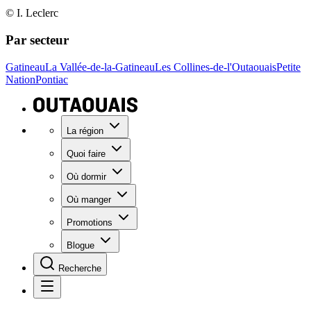
© I. Leclerc
Par secteur
Gatineau
La Vallée-de-la-Gatineau
Les Collines-de-l'Outaouais
Petite
Nation
Pontiac
La région
Quoi faire
Où dormir
Où manger
Promotions
Blogue
Recherche