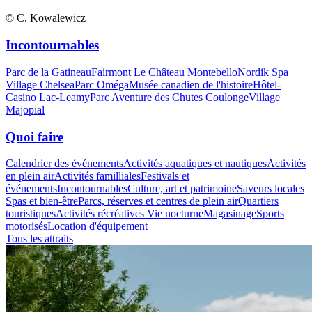
© C. Kowalewicz
Incontournables
Parc de la Gatineau
Fairmont Le Château Montebello
Nordik Spa
Village Chelsea
Parc Oméga
Musée canadien de l'histoire
Hôtel-
Casino Lac-Leamy
Parc Aventure des Chutes Coulonge
Village
Majopial
Quoi faire
Calendrier des événements
Activités aquatiques et nautiques
Activités
en plein air
Activités familliales
Festivals et
événements
Incontournables
Culture, art et patrimoine
Saveurs locales
Spas et bien-être
Parcs, réserves et centres de plein air
Quartiers
touristiques
Activités récréatives
Vie nocturne
Magasinage
Sports
motorisés
Location d'équipement
Tous les attraits