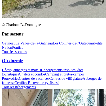
© Charlotte B.-Domingue
Par secteur
Gatineau
La Vallée-de-la-Gatineau
Les Collines-de-l'Outaouais
Petite
Nation
Pontiac
Tous les secteurs
Où dormir
Hôtels, auberges et motels
Hébergements insolites
Gîtes
touristiques
Chalets et condos
Camping et prêt-à-camper
Pourvoiries
Centres de vacances
Centres de villégiature
Auberges de
jeunesse
Certifiés Bienvenue cyclistes!
Tous les hébergements