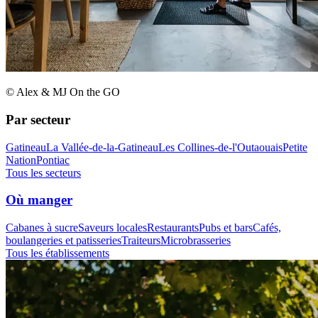
© Alex & MJ On the GO
Par secteur
Gatineau
La Vallée-de-la-Gatineau
Les Collines-de-l'Outaouais
Petite
Nation
Pontiac
Tous les secteurs
Où manger
Cabanes à sucre
Saveurs locales
Restaurants
Pubs et bars
Cafés,
boulangeries et patisseries
Traiteurs
Microbrasseries
Tous les établissements