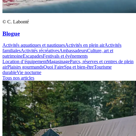
© C. Labonté
Blogue
Activités aquatiques et nautiques
Activités en plein air
Activités
familiales
Activités récréatives
Ambassadeurs
Culture, art et
patrimoine
Escapades
Festivals et événements
Location d’équipement
Magasinage
Parcs, réserves et centres de plein
air
Plaisirs gourmands
Quoi Faire
Spa et bien-être
Tourisme
durable
Vie nocturne
Tous nos articles