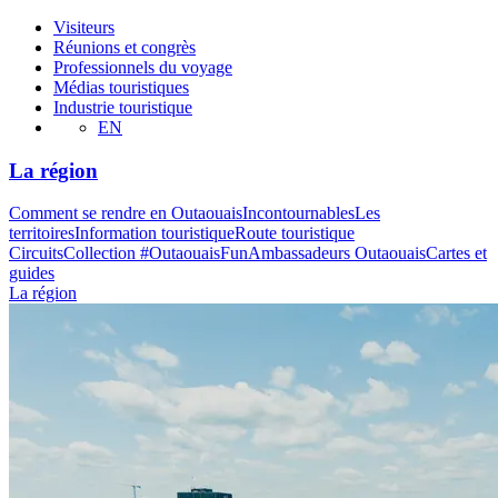
Visiteurs
Réunions et congrès
Professionnels du voyage
Médias touristiques
Industrie touristique
EN
La région
Comment se rendre en Outaouais
Incontournables
Les
territoires
Information touristique
Route touristique
Circuits
Collection #OutaouaisFun
Ambassadeurs Outaouais
Cartes et
guides
La région