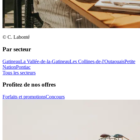
© C. Labonté
Par secteur
Gatineau
La Vallée-de-la-Gatineau
Les Collines-de-l'Outaouais
Petite
Nation
Pontiac
Tous les secteurs
Profitez de nos offres
Forfaits et promotions
Concours