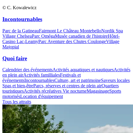
© C. Kowalewicz
Incontournables
Parc de la Gatineau
Fairmont Le Château Montebello
Nordik Spa
Village Chelsea
Parc Oméga
Musée canadien de l'histoire
Hôtel-
Casino Lac-Leamy
Parc Aventure des Chutes Coulonge
Village
Majopial
Quoi faire
Calendrier des événements
Activités aquatiques et nautiques
Activités
en plein air
Activités familliales
Festivals et
événements
Incontournables
Culture, art et patrimoine
Saveurs locales
Spas et bien-être
Parcs, réserves et centres de plein air
Quartiers
touristiques
Activités récréatives
Vie nocturne
Magasinage
Sports
motorisés
Location d'équipement
Tous les attraits