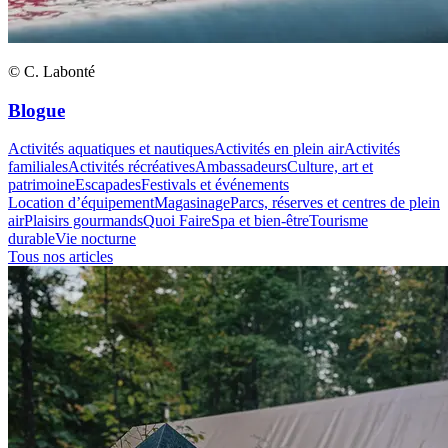
© C. Labonté
Blogue
Activités aquatiques et nautiques
Activités en plein air
Activités
familiales
Activités récréatives
Ambassadeurs
Culture, art et
patrimoine
Escapades
Festivals et événements
Location d’équipement
Magasinage
Parcs, réserves et centres de plein
air
Plaisirs gourmands
Quoi Faire
Spa et bien-être
Tourisme
durable
Vie nocturne
Tous nos articles