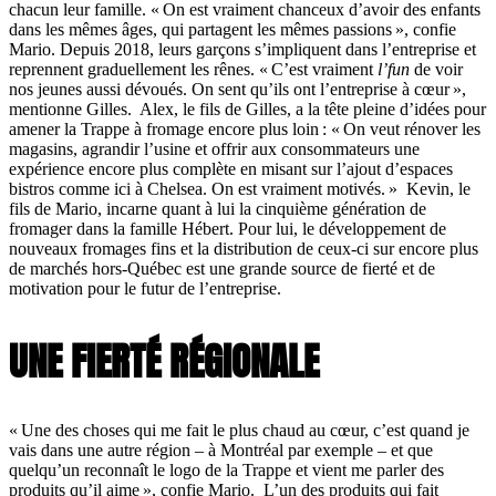
chacun leur famille. « On est vraiment chanceux d’avoir des enfants
dans les mêmes âges, qui partagent les mêmes passions », confie
Mario. Depuis 2018, leurs garçons s’impliquent dans l’entreprise et
reprennent graduellement les rênes. « C’est vraiment
l’fun
de voir
nos jeunes aussi dévoués. On sent qu’ils ont l’entreprise à cœur »,
mentionne Gilles. Alex, le fils de Gilles, a la tête pleine d’idées pour
amener la Trappe à fromage encore plus loin : « On veut rénover les
magasins, agrandir l’usine et offrir aux consommateurs une
expérience encore plus complète en misant sur l’ajout d’espaces
bistros comme ici à Chelsea. On est vraiment motivés. » Kevin, le
fils de Mario, incarne quant à lui la cinquième génération de
fromager dans la famille Hébert. Pour lui, le développement de
nouveaux fromages fins et la distribution de ceux-ci sur encore plus
de marchés hors-Québec est une grande source de fierté et de
motivation pour le futur de l’entreprise.
UNE FIERTÉ RÉGIONALE
« Une des choses qui me fait le plus chaud au cœur, c’est quand je
vais dans une autre région – à Montréal par exemple – et que
quelqu’un reconnaît le logo de la Trappe et vient me parler des
produits qu’il aime », confie Mario. L’un des produits qui fait