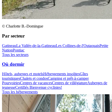
© Charlotte B.-Domingue
Par secteur
Gatineau
La Vallée-de-la-Gatineau
Les Collines-de-l'Outaouais
Petite
Nation
Pontiac
Tous les secteurs
Où dormir
Hôtels, auberges et motels
Hébergements insolites
Gîtes
touristiques
Chalets et condos
Camping et prêt-à-camper
Pourvoiries
Centres de vacances
Centres de villégiature
Auberges de
jeunesse
Certifiés Bienvenue cyclistes!
Tous les hébergements