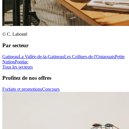
© C. Labonté
Par secteur
Gatineau
La Vallée-de-la-Gatineau
Les Collines-de-l'Outaouais
Petite
Nation
Pontiac
Tous les secteurs
Profitez de nos offres
Forfaits et promotions
Concours