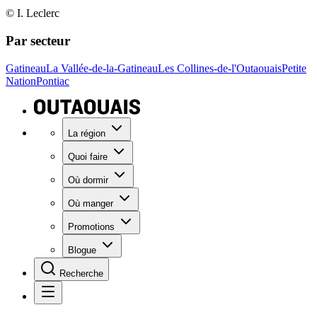
© I. Leclerc
Par secteur
Gatineau
La Vallée-de-la-Gatineau
Les Collines-de-l'Outaouais
Petite
Nation
Pontiac
La région
Quoi faire
Où dormir
Où manger
Promotions
Blogue
Recherche