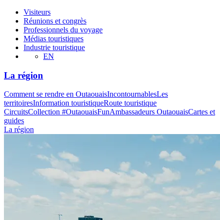
Visiteurs
Réunions et congrès
Professionnels du voyage
Médias touristiques
Industrie touristique
EN
La région
Comment se rendre en Outaouais
Incontournables
Les
territoires
Information touristique
Route touristique
Circuits
Collection #OutaouaisFun
Ambassadeurs Outaouais
Cartes et
guides
La région