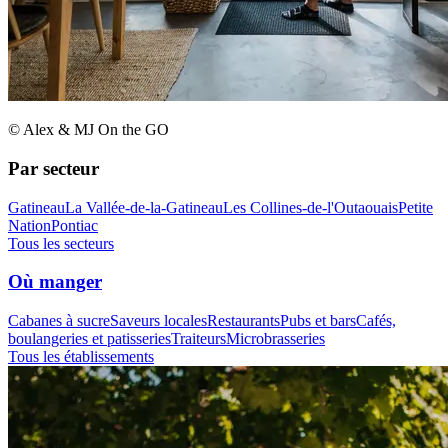
© Alex & MJ On the GO
Par secteur
Gatineau
La Vallée-de-la-Gatineau
Les Collines-de-l'Outaouais
Petite
Nation
Pontiac
Tous les secteurs
Où manger
Cabanes à sucre
Saveurs locales
Restaurants
Pubs et bars
Cafés,
boulangeries et patisseries
Traiteurs
Microbrasseries
Tous les établissements