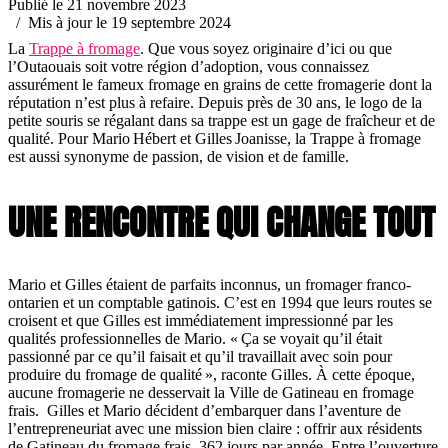
Publié le 21 novembre 2023
/ Mis à jour le 19 septembre 2024
La
Trappe à fromage
. Que vous soyez originaire d’ici ou que
l’Outaouais soit votre région d’adoption, vous connaissez
assurément le fameux fromage en grains de cette fromagerie dont la
réputation n’est plus à refaire. Depuis près de 30 ans, le logo de la
petite souris se régalant dans sa trappe est un gage de fraîcheur et de
qualité. Pour Mario Hébert et Gilles Joanisse, la Trappe à fromage
est aussi synonyme de passion, de vision et de famille.
UNE RENCONTRE QUI CHANGE TOUT
Mario et Gilles étaient de parfaits inconnus, un fromager franco-
ontarien et un comptable gatinois. C’est en 1994 que leurs routes se
croisent et que Gilles est immédiatement impressionné par les
qualités professionnelles de Mario. « Ça se voyait qu’il était
passionné par ce qu’il faisait et qu’il travaillait avec soin pour
produire du fromage de qualité », raconte Gilles. À cette époque,
aucune fromagerie ne desservait la Ville de Gatineau en fromage
frais. Gilles et Mario décident d’embarquer dans l’aventure de
l’entrepreneuriat avec une mission bien claire : offrir aux résidents
de Gatineau du fromage frais, 362 jours par année. Entre l’ouverture