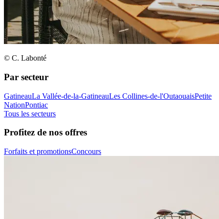
© C. Labonté
Par secteur
Gatineau
La Vallée-de-la-Gatineau
Les Collines-de-l'Outaouais
Petite
Nation
Pontiac
Tous les secteurs
Profitez de nos offres
Forfaits et promotions
Concours