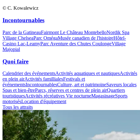
© C. Kowalewicz
Incontournables
Parc de la Gatineau
Fairmont Le Château Montebello
Nordik Spa
Village Chelsea
Parc Oméga
Musée canadien de l'histoire
Hôtel-
Casino Lac-Leamy
Parc Aventure des Chutes Coulonge
Village
Majopial
Quoi faire
Calendrier des événements
Activités aquatiques et nautiques
Activités
en plein air
Activités familliales
Festivals et
événements
Incontournables
Culture, art et patrimoine
Saveurs locales
Spas et bien-être
Parcs, réserves et centres de plein air
Quartiers
touristiques
Activités récréatives
Vie nocturne
Magasinage
Sports
motorisés
Location d'équipement
Tous les attraits