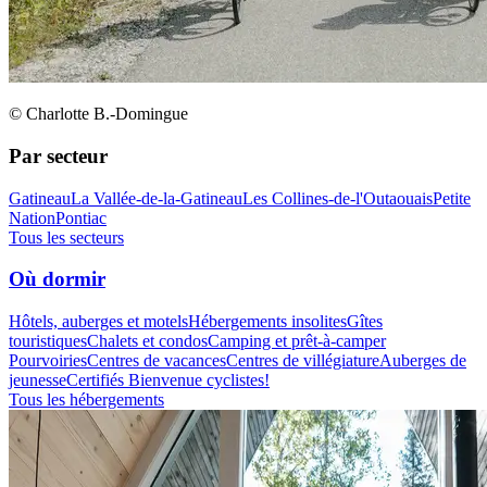
© Charlotte B.-Domingue
Par secteur
Gatineau
La Vallée-de-la-Gatineau
Les Collines-de-l'Outaouais
Petite
Nation
Pontiac
Tous les secteurs
Où dormir
Hôtels, auberges et motels
Hébergements insolites
Gîtes
touristiques
Chalets et condos
Camping et prêt-à-camper
Pourvoiries
Centres de vacances
Centres de villégiature
Auberges de
jeunesse
Certifiés Bienvenue cyclistes!
Tous les hébergements