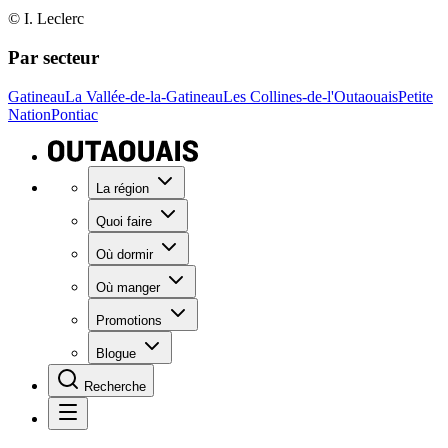
© I. Leclerc
Par secteur
Gatineau
La Vallée-de-la-Gatineau
Les Collines-de-l'Outaouais
Petite
Nation
Pontiac
La région
Quoi faire
Où dormir
Où manger
Promotions
Blogue
Recherche