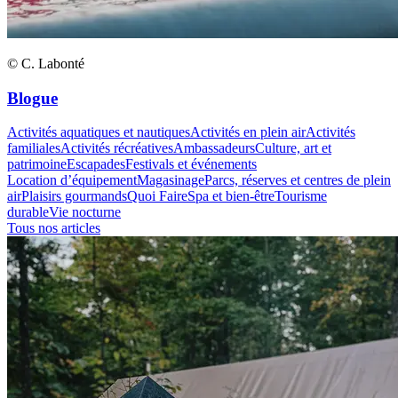
© C. Labonté
Blogue
Activités aquatiques et nautiques
Activités en plein air
Activités
familiales
Activités récréatives
Ambassadeurs
Culture, art et
patrimoine
Escapades
Festivals et événements
Location d’équipement
Magasinage
Parcs, réserves et centres de plein
air
Plaisirs gourmands
Quoi Faire
Spa et bien-être
Tourisme
durable
Vie nocturne
Tous nos articles