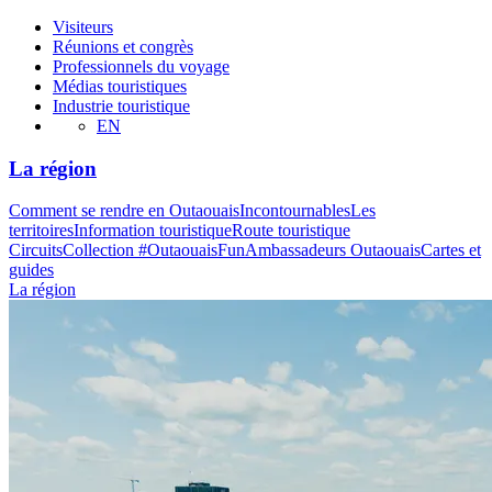
Visiteurs
Réunions et congrès
Professionnels du voyage
Médias touristiques
Industrie touristique
EN
La région
Comment se rendre en Outaouais
Incontournables
Les
territoires
Information touristique
Route touristique
Circuits
Collection #OutaouaisFun
Ambassadeurs Outaouais
Cartes et
guides
La région