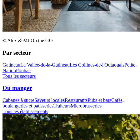
© Alex & MJ On the GO
Par secteur
Gatineau
La Vallée-de-la-Gatineau
Les Collines-de-l'Outaouais
Petite
Nation
Pontiac
Tous les secteurs
Où manger
Cabanes à sucre
Saveurs locales
Restaurants
Pubs et bars
Cafés,
boulangeries et patisseries
Traiteurs
Microbrasseries
Tous les établissements