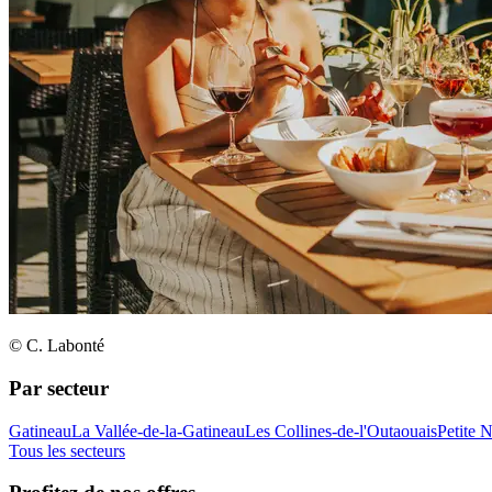
© C. Labonté
Par secteur
Gatineau
La Vallée-de-la-Gatineau
Les Collines-de-l'Outaouais
Petite 
Tous les secteurs