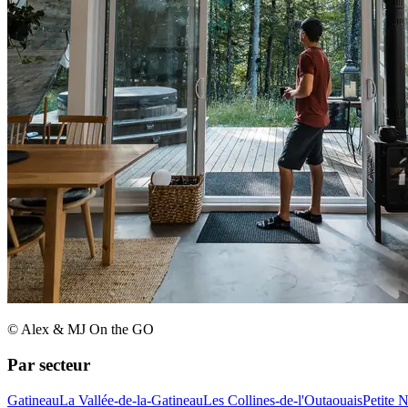
© Alex & MJ On the GO
Par secteur
Gatineau
La Vallée-de-la-Gatineau
Les Collines-de-l'Outaouais
Petite 