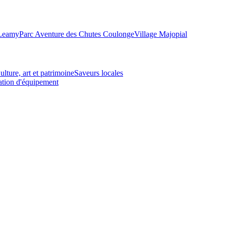
-Leamy
Parc Aventure des Chutes Coulonge
Village Majopial
ulture, art et patrimoine
Saveurs locales
tion d'équipement