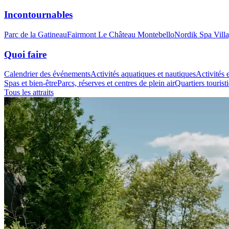
Incontournables
Parc de la Gatineau
Fairmont Le Château Montebello
Nordik Spa Vill
Quoi faire
Calendrier des événements
Activités aquatiques et nautiques
Activités e
Spas et bien-être
Parcs, réserves et centres de plein air
Quartiers tourist
Tous les attraits