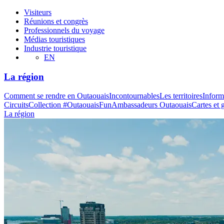
Visiteurs
Réunions et congrès
Professionnels du voyage
Médias touristiques
Industrie touristique
EN
La région
Comment se rendre en Outaouais
Incontournables
Les territoires
Inform
Circuits
Collection #OutaouaisFun
Ambassadeurs Outaouais
Cartes et 
La région