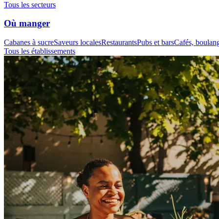
Tous les secteurs
Où manger
Cabanes à sucre
Saveurs locales
Restaurants
Pubs et bars
Cafés, boulange
Tous les établissements