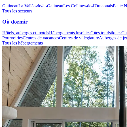
Gatineau
La Vallée-de-la-Gatineau
Les Collines-de-l'Outaouais
Petite 
Tous les secteurs
Où dormir
Hôtels, auberges et motels
Hébergements insolites
Gîtes touristiques
Cha
Pourvoiries
Centres de vacances
Centres de villégiature
Auberges de je
Tous les hébergements