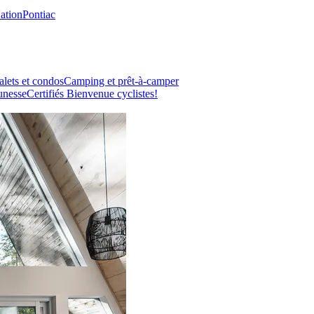
Nation
Pontiac
lets et condos
Camping et prêt-à-camper
unesse
Certifiés Bienvenue cyclistes!