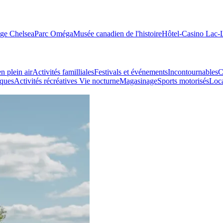
age Chelsea
Parc Oméga
Musée canadien de l'histoire
Hôtel-Casino Lac
n plein air
Activités familliales
Festivals et événements
Incontournables
C
iques
Activités récréatives
Vie nocturne
Magasinage
Sports motorisés
Loca