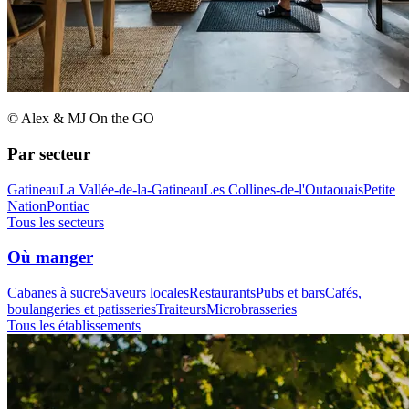
© Alex & MJ On the GO
Par secteur
Gatineau
La Vallée-de-la-Gatineau
Les Collines-de-l'Outaouais
Petite
Nation
Pontiac
Tous les secteurs
Où manger
Cabanes à sucre
Saveurs locales
Restaurants
Pubs et bars
Cafés,
boulangeries et patisseries
Traiteurs
Microbrasseries
Tous les établissements