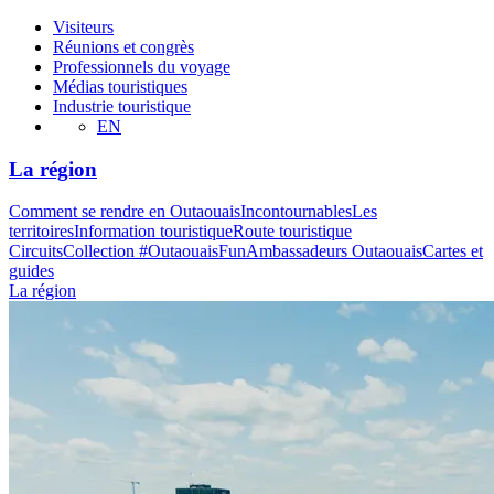
Visiteurs
Réunions et congrès
Professionnels du voyage
Médias touristiques
Industrie touristique
EN
La région
Comment se rendre en Outaouais
Incontournables
Les
territoires
Information touristique
Route touristique
Circuits
Collection #OutaouaisFun
Ambassadeurs Outaouais
Cartes et
guides
La région