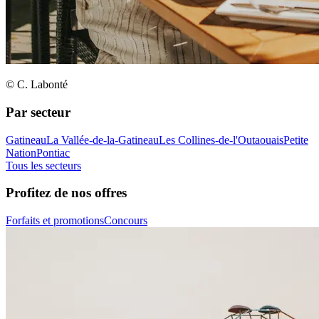
© C. Labonté
Par secteur
Gatineau
La Vallée-de-la-Gatineau
Les Collines-de-l'Outaouais
Petite
Nation
Pontiac
Tous les secteurs
Profitez de nos offres
Forfaits et promotions
Concours