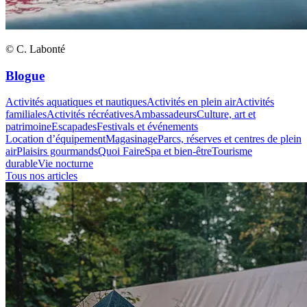
© C. Labonté
Blogue
Activités aquatiques et nautiques
Activités en plein air
Activités
familiales
Activités récréatives
Ambassadeurs
Culture, art et
patrimoine
Escapades
Festivals et événements
Location d’équipement
Magasinage
Parcs, réserves et centres de plein
air
Plaisirs gourmands
Quoi Faire
Spa et bien-être
Tourisme
durable
Vie nocturne
Tous nos articles