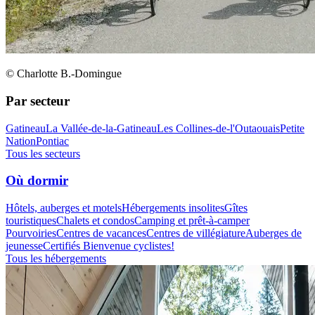
© Charlotte B.-Domingue
Par secteur
Gatineau
La Vallée-de-la-Gatineau
Les Collines-de-l'Outaouais
Petite
Nation
Pontiac
Tous les secteurs
Où dormir
Hôtels, auberges et motels
Hébergements insolites
Gîtes
touristiques
Chalets et condos
Camping et prêt-à-camper
Pourvoiries
Centres de vacances
Centres de villégiature
Auberges de
jeunesse
Certifiés Bienvenue cyclistes!
Tous les hébergements