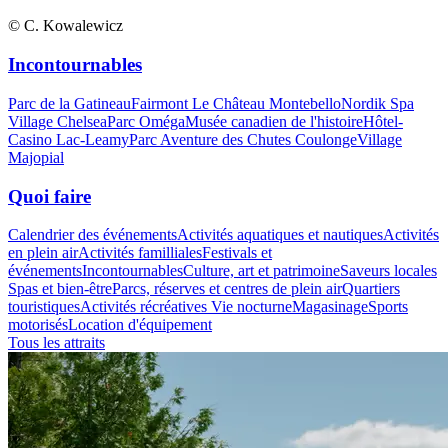
© C. Kowalewicz
Incontournables
Parc de la Gatineau
Fairmont Le Château Montebello
Nordik Spa
Village Chelsea
Parc Oméga
Musée canadien de l'histoire
Hôtel-
Casino Lac-Leamy
Parc Aventure des Chutes Coulonge
Village
Majopial
Quoi faire
Calendrier des événements
Activités aquatiques et nautiques
Activités
en plein air
Activités familliales
Festivals et
événements
Incontournables
Culture, art et patrimoine
Saveurs locales
Spas et bien-être
Parcs, réserves et centres de plein air
Quartiers
touristiques
Activités récréatives
Vie nocturne
Magasinage
Sports
motorisés
Location d'équipement
Tous les attraits