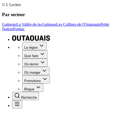
© I. Leclerc
Par secteur
Gatineau
La Vallée-de-la-Gatineau
Les Collines-de-l'Outaouais
Petite
Nation
Pontiac
La région
Quoi faire
Où dormir
Où manger
Promotions
Blogue
Recherche