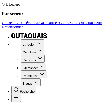
© I. Leclerc
Par secteur
Gatineau
La Vallée-de-la-Gatineau
Les Collines-de-l'Outaouais
Petite
Nation
Pontiac
La région
Quoi faire
Où dormir
Où manger
Promotions
Blogue
Recherche