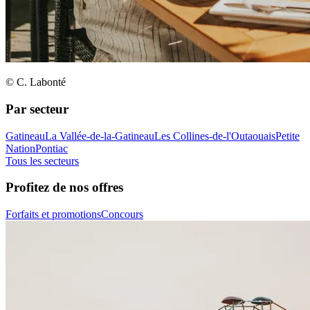
© C. Labonté
Par secteur
Gatineau
La Vallée-de-la-Gatineau
Les Collines-de-l'Outaouais
Petite
Nation
Pontiac
Tous les secteurs
Profitez de nos offres
Forfaits et promotions
Concours