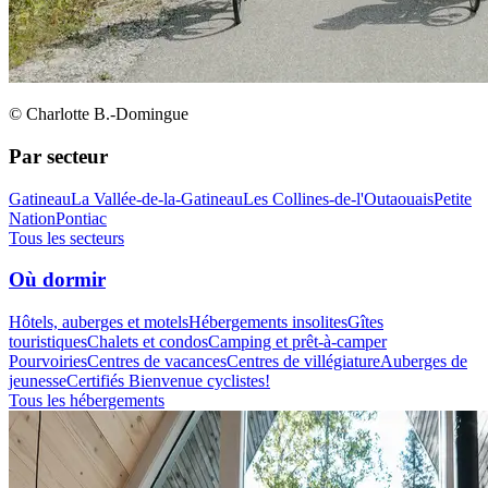
© Charlotte B.-Domingue
Par secteur
Gatineau
La Vallée-de-la-Gatineau
Les Collines-de-l'Outaouais
Petite
Nation
Pontiac
Tous les secteurs
Où dormir
Hôtels, auberges et motels
Hébergements insolites
Gîtes
touristiques
Chalets et condos
Camping et prêt-à-camper
Pourvoiries
Centres de vacances
Centres de villégiature
Auberges de
jeunesse
Certifiés Bienvenue cyclistes!
Tous les hébergements