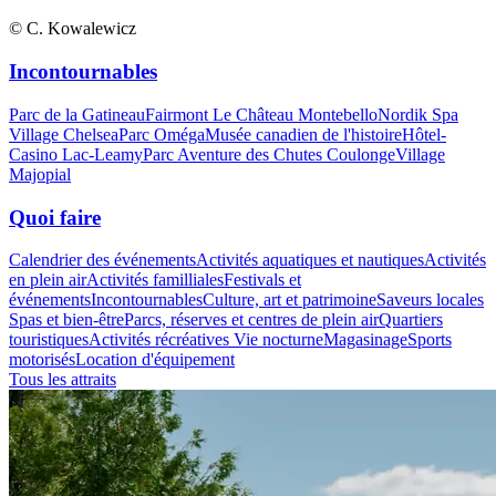
© C. Kowalewicz
Incontournables
Parc de la Gatineau
Fairmont Le Château Montebello
Nordik Spa
Village Chelsea
Parc Oméga
Musée canadien de l'histoire
Hôtel-
Casino Lac-Leamy
Parc Aventure des Chutes Coulonge
Village
Majopial
Quoi faire
Calendrier des événements
Activités aquatiques et nautiques
Activités
en plein air
Activités familliales
Festivals et
événements
Incontournables
Culture, art et patrimoine
Saveurs locales
Spas et bien-être
Parcs, réserves et centres de plein air
Quartiers
touristiques
Activités récréatives
Vie nocturne
Magasinage
Sports
motorisés
Location d'équipement
Tous les attraits