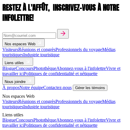
RESTEZ À L'AFFÛT,
INSCRIVEZ-VOUS À NOTRE
INFOLETTRE!
Nos espaces Web
Visiteurs
Réunions et congrès
Professionnels du voyage
Médias
touristiques
Industrie touristique
Liens utiles
Blogue
Concours
Photothèque
Abonnez-vous à l'infolettre
Vivre et
travailler ici
Politiques de confidentialité et nétiquette
Nous joindre
À propos
Notre équipe
Contactez-nous
Gérer les témoins
Nos espaces Web
Visiteurs
Réunions et congrès
Professionnels du voyage
Médias
touristiques
Industrie touristique
Liens utiles
Blogue
Concours
Photothèque
Abonnez-vous à l'infolettre
Vivre et
travailler ici
Politiques de confidentialité et nétiquette