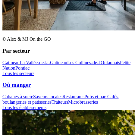
© Alex & MJ On the GO
Par secteur
Gatineau
La Vallée-de-la-Gatineau
Les Collines-de-l'Outaouais
Petite
Nation
Pontiac
Tous les secteurs
Où manger
Cabanes à sucre
Saveurs locales
Restaurants
Pubs et bars
Cafés,
boulangeries et patisseries
Traiteurs
Microbrasseries
Tous les établissements