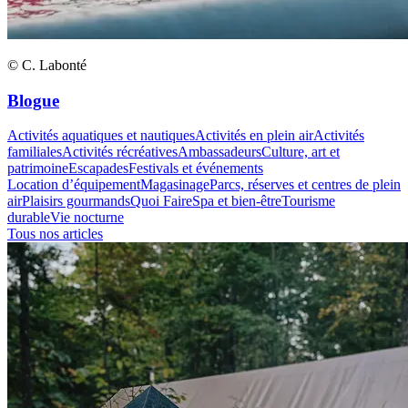
© C. Labonté
Blogue
Activités aquatiques et nautiques
Activités en plein air
Activités
familiales
Activités récréatives
Ambassadeurs
Culture, art et
patrimoine
Escapades
Festivals et événements
Location d’équipement
Magasinage
Parcs, réserves et centres de plein
air
Plaisirs gourmands
Quoi Faire
Spa et bien-être
Tourisme
durable
Vie nocturne
Tous nos articles