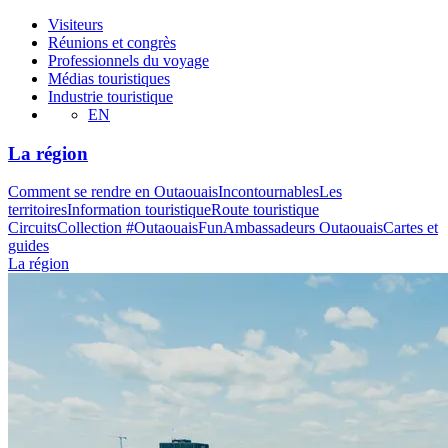
Visiteurs
Réunions et congrès
Professionnels du voyage
Médias touristiques
Industrie touristique
EN
La région
Comment se rendre en Outaouais
Incontournables
Les
territoires
Information touristique
Route touristique
Circuits
Collection #OutaouaisFun
Ambassadeurs Outaouais
Cartes et
guides
La région