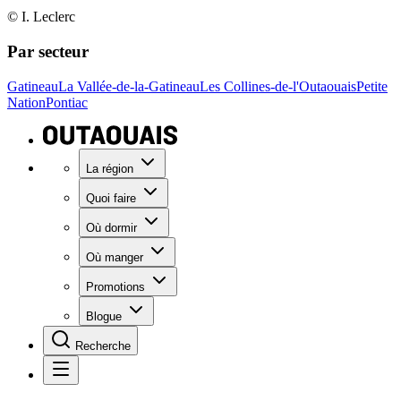
© I. Leclerc
Par secteur
Gatineau
La Vallée-de-la-Gatineau
Les Collines-de-l'Outaouais
Petite
Nation
Pontiac
La région
Quoi faire
Où dormir
Où manger
Promotions
Blogue
Recherche