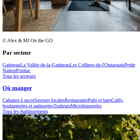
© Alex & MJ On the GO
Par secteur
Gatineau
La Vallée-de-la-Gatineau
Les Collines-de-l'Outaouais
Petite
Nation
Pontiac
Tous les secteurs
Où manger
Cabanes à sucre
Saveurs locales
Restaurants
Pubs et bars
Cafés,
boulangeries et patisseries
Traiteurs
Microbrasseries
Tous les établissements