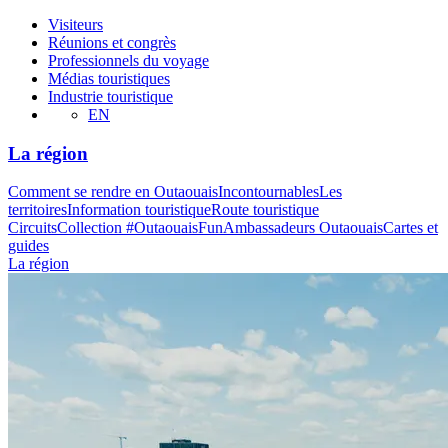
Visiteurs
Réunions et congrès
Professionnels du voyage
Médias touristiques
Industrie touristique
EN
La région
Comment se rendre en Outaouais
Incontournables
Les
territoires
Information touristique
Route touristique
Circuits
Collection #OutaouaisFun
Ambassadeurs Outaouais
Cartes et
guides
La région