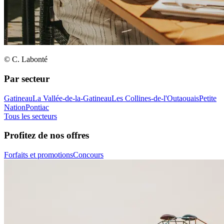
© C. Labonté
Par secteur
Gatineau
La Vallée-de-la-Gatineau
Les Collines-de-l'Outaouais
Petite
Nation
Pontiac
Tous les secteurs
Profitez de nos offres
Forfaits et promotions
Concours