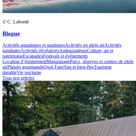
© C. Labonté
Blogue
Activités aquatiques et nautiques
Activités en plein air
Activités
familiales
Activités récréatives
Ambassadeurs
Culture, art et
patrimoine
Escapades
Festivals et événements
Location d’équipement
Magasinage
Parcs, réserves et centres de plein
air
Plaisirs gourmands
Quoi Faire
Spa et bien-être
Tourisme
durable
Vie nocturne
Tous nos articles