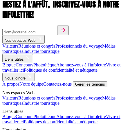
RESTEZ À L'AFFÛT,
INSCRIVEZ-VOUS À NOTRE
INFOLETTRE!
Nos espaces Web
Visiteurs
Réunions et congrès
Professionnels du voyage
Médias
touristiques
Industrie touristique
Liens utiles
Blogue
Concours
Photothèque
Abonnez-vous à l'infolettre
Vivre et
travailler ici
Politiques de confidentialité et nétiquette
Nous joindre
À propos
Notre équipe
Contactez-nous
Gérer les témoins
Nos espaces Web
Visiteurs
Réunions et congrès
Professionnels du voyage
Médias
touristiques
Industrie touristique
Liens utiles
Blogue
Concours
Photothèque
Abonnez-vous à l'infolettre
Vivre et
travailler ici
Politiques de confidentialité et nétiquette
Nous joindre