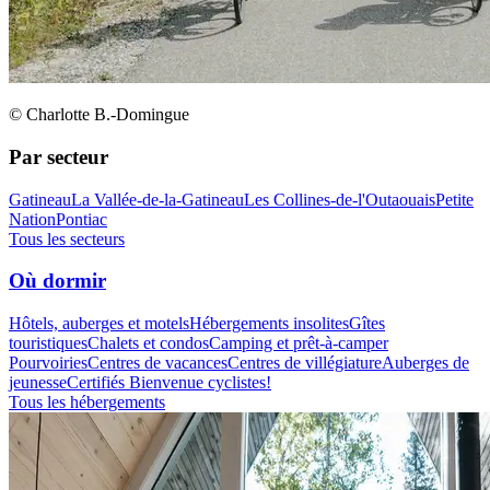
© Charlotte B.-Domingue
Par secteur
Gatineau
La Vallée-de-la-Gatineau
Les Collines-de-l'Outaouais
Petite
Nation
Pontiac
Tous les secteurs
Où dormir
Hôtels, auberges et motels
Hébergements insolites
Gîtes
touristiques
Chalets et condos
Camping et prêt-à-camper
Pourvoiries
Centres de vacances
Centres de villégiature
Auberges de
jeunesse
Certifiés Bienvenue cyclistes!
Tous les hébergements