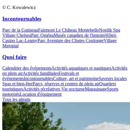
© C. Kowalewicz
Incontournables
Parc de la Gatineau
Fairmont Le Château Montebello
Nordik Spa
Village Chelsea
Parc Oméga
Musée canadien de l'histoire
Hôtel-
Casino Lac-Leamy
Parc Aventure des Chutes Coulonge
Village
Majopial
Quoi faire
Calendrier des événements
Activités aquatiques et nautiques
Activités
en plein air
Activités familliales
Festivals et
événements
Incontournables
Culture, art et patrimoine
Saveurs locales
Spas et bien-être
Parcs, réserves et centres de plein air
Quartiers
touristiques
Activités récréatives
Vie nocturne
Magasinage
Sports
motorisés
Location d'équipement
Tous les attraits