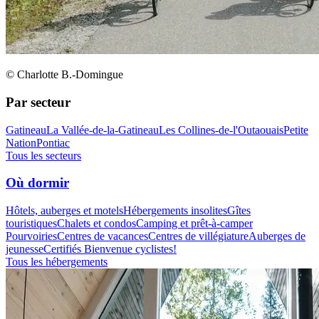
© Charlotte B.-Domingue
Par secteur
Gatineau
La Vallée-de-la-Gatineau
Les Collines-de-l'Outaouais
Petite
Nation
Pontiac
Tous les secteurs
Où dormir
Hôtels, auberges et motels
Hébergements insolites
Gîtes
touristiques
Chalets et condos
Camping et prêt-à-camper
Pourvoiries
Centres de vacances
Centres de villégiature
Auberges de
jeunesse
Certifiés Bienvenue cyclistes!
Tous les hébergements