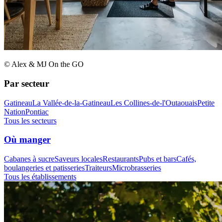
© Alex & MJ On the GO
Par secteur
Gatineau
La Vallée-de-la-Gatineau
Les Collines-de-l'Outaouais
Petite
Nation
Pontiac
Tous les secteurs
Où manger
Cabanes à sucre
Saveurs locales
Restaurants
Pubs et bars
Cafés,
boulangeries et patisseries
Traiteurs
Microbrasseries
Tous les établissements