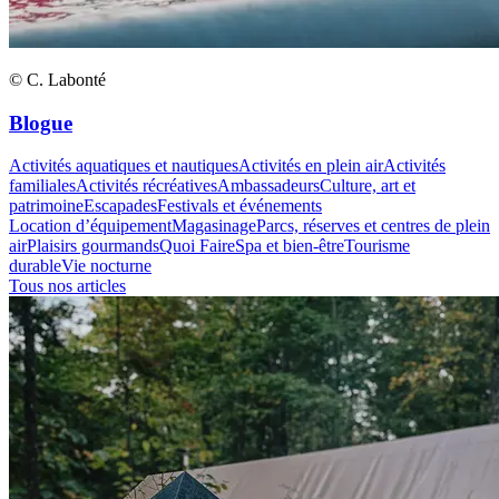
© C. Labonté
Blogue
Activités aquatiques et nautiques
Activités en plein air
Activités
familiales
Activités récréatives
Ambassadeurs
Culture, art et
patrimoine
Escapades
Festivals et événements
Location d’équipement
Magasinage
Parcs, réserves et centres de plein
air
Plaisirs gourmands
Quoi Faire
Spa et bien-être
Tourisme
durable
Vie nocturne
Tous nos articles