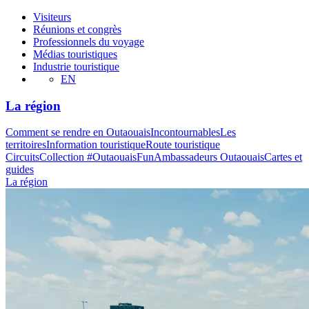
Visiteurs
Réunions et congrès
Professionnels du voyage
Médias touristiques
Industrie touristique
EN
La région
Comment se rendre en Outaouais
Incontournables
Les
territoires
Information touristique
Route touristique
Circuits
Collection #OutaouaisFun
Ambassadeurs Outaouais
Cartes et
guides
La région