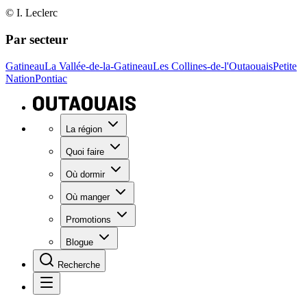
© I. Leclerc
Par secteur
Gatineau
La Vallée-de-la-Gatineau
Les Collines-de-l'Outaouais
Petite
Nation
Pontiac
La région
Quoi faire
Où dormir
Où manger
Promotions
Blogue
Recherche