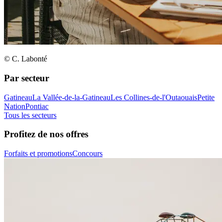
© C. Labonté
Par secteur
Gatineau
La Vallée-de-la-Gatineau
Les Collines-de-l'Outaouais
Petite
Nation
Pontiac
Tous les secteurs
Profitez de nos offres
Forfaits et promotions
Concours