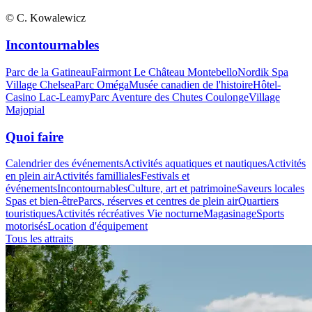
© C. Kowalewicz
Incontournables
Parc de la Gatineau
Fairmont Le Château Montebello
Nordik Spa
Village Chelsea
Parc Oméga
Musée canadien de l'histoire
Hôtel-
Casino Lac-Leamy
Parc Aventure des Chutes Coulonge
Village
Majopial
Quoi faire
Calendrier des événements
Activités aquatiques et nautiques
Activités
en plein air
Activités familliales
Festivals et
événements
Incontournables
Culture, art et patrimoine
Saveurs locales
Spas et bien-être
Parcs, réserves et centres de plein air
Quartiers
touristiques
Activités récréatives
Vie nocturne
Magasinage
Sports
motorisés
Location d'équipement
Tous les attraits