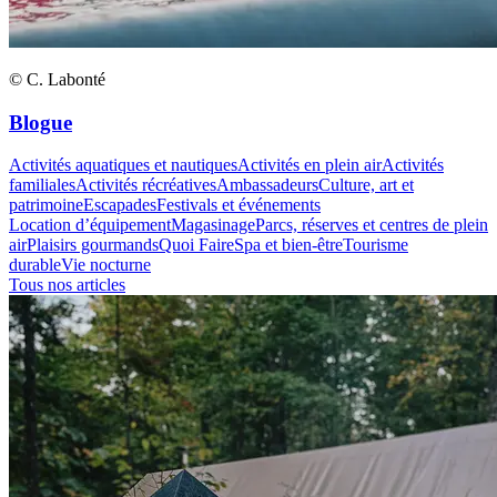
© C. Labonté
Blogue
Activités aquatiques et nautiques
Activités en plein air
Activités
familiales
Activités récréatives
Ambassadeurs
Culture, art et
patrimoine
Escapades
Festivals et événements
Location d’équipement
Magasinage
Parcs, réserves et centres de plein
air
Plaisirs gourmands
Quoi Faire
Spa et bien-être
Tourisme
durable
Vie nocturne
Tous nos articles