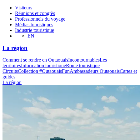
Visiteurs
Réunions et congrès
Professionnels du voyage
Médias touristiques
Industrie touristique
EN
La région
Comment se rendre en Outaouais
Incontournables
Les
territoires
Information touristique
Route touristique
Circuits
Collection #OutaouaisFun
Ambassadeurs Outaouais
Cartes et
guides
La région