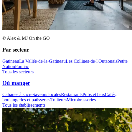
© Alex & MJ On the GO
Par secteur
Gatineau
La Vallée-de-la-Gatineau
Les Collines-de-l'Outaouais
Petite
Nation
Pontiac
Tous les secteurs
Où manger
Cabanes à sucre
Saveurs locales
Restaurants
Pubs et bars
Cafés,
boulangeries et patisseries
Traiteurs
Microbrasseries
Tous les établissements