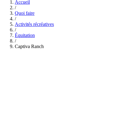
Accueil
/
Quoi faire
/
Activités récréatives
/
Équitation
/
Captiva Ranch