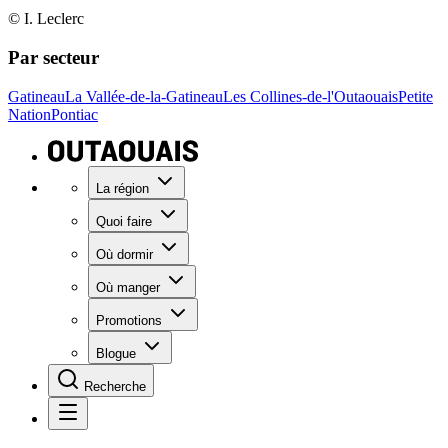
© I. Leclerc
Par secteur
Gatineau
La Vallée-de-la-Gatineau
Les Collines-de-l'Outaouais
Petite
Nation
Pontiac
La région
Quoi faire
Où dormir
Où manger
Promotions
Blogue
Recherche