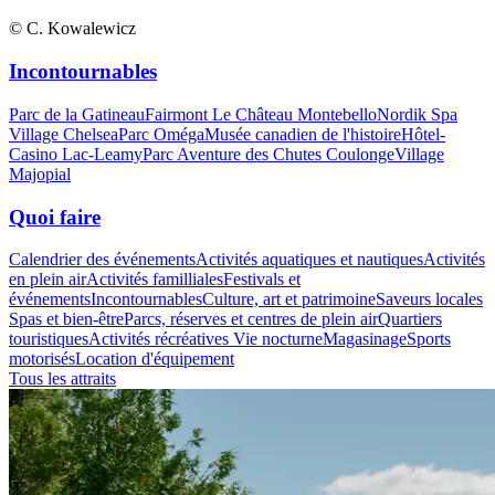
© C. Kowalewicz
Incontournables
Parc de la Gatineau
Fairmont Le Château Montebello
Nordik Spa
Village Chelsea
Parc Oméga
Musée canadien de l'histoire
Hôtel-
Casino Lac-Leamy
Parc Aventure des Chutes Coulonge
Village
Majopial
Quoi faire
Calendrier des événements
Activités aquatiques et nautiques
Activités
en plein air
Activités familliales
Festivals et
événements
Incontournables
Culture, art et patrimoine
Saveurs locales
Spas et bien-être
Parcs, réserves et centres de plein air
Quartiers
touristiques
Activités récréatives
Vie nocturne
Magasinage
Sports
motorisés
Location d'équipement
Tous les attraits