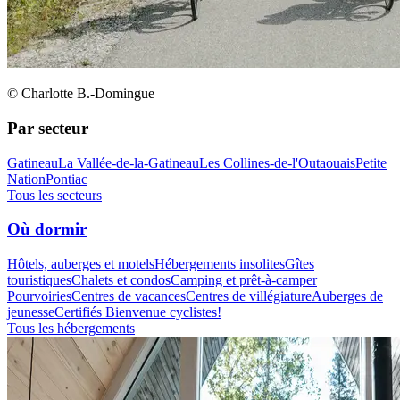
© Charlotte B.-Domingue
Par secteur
Gatineau
La Vallée-de-la-Gatineau
Les Collines-de-l'Outaouais
Petite
Nation
Pontiac
Tous les secteurs
Où dormir
Hôtels, auberges et motels
Hébergements insolites
Gîtes
touristiques
Chalets et condos
Camping et prêt-à-camper
Pourvoiries
Centres de vacances
Centres de villégiature
Auberges de
jeunesse
Certifiés Bienvenue cyclistes!
Tous les hébergements