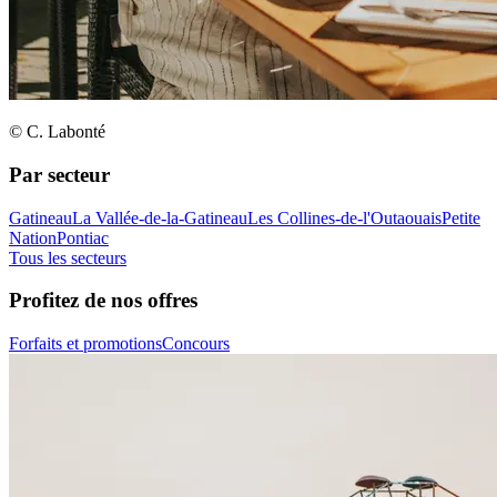
© C. Labonté
Par secteur
Gatineau
La Vallée-de-la-Gatineau
Les Collines-de-l'Outaouais
Petite
Nation
Pontiac
Tous les secteurs
Profitez de nos offres
Forfaits et promotions
Concours