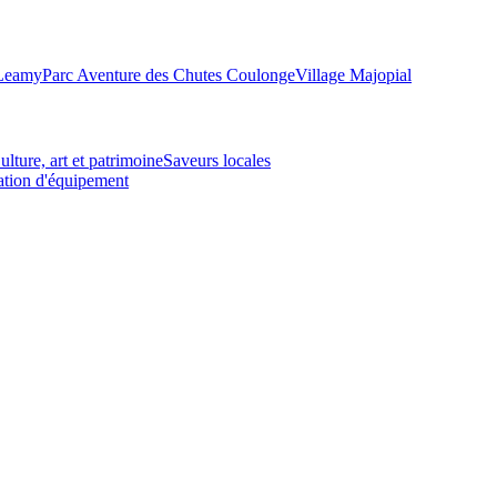
-Leamy
Parc Aventure des Chutes Coulonge
Village Majopial
ulture, art et patrimoine
Saveurs locales
tion d'équipement