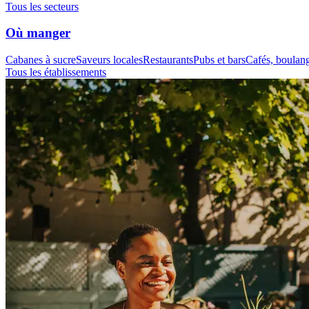
Tous les secteurs
Où manger
Cabanes à sucre
Saveurs locales
Restaurants
Pubs et bars
Cafés, boulange
Tous les établissements