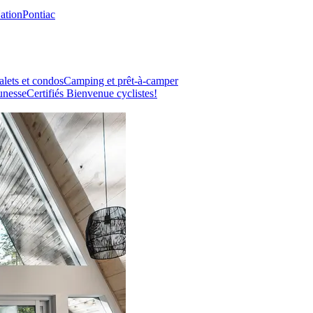
Nation
Pontiac
lets et condos
Camping et prêt-à-camper
unesse
Certifiés Bienvenue cyclistes!