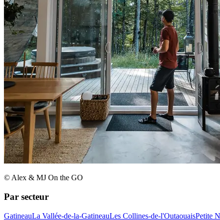
© Alex & MJ On the GO
Par secteur
Gatineau
La Vallée-de-la-Gatineau
Les Collines-de-l'Outaouais
Petite 