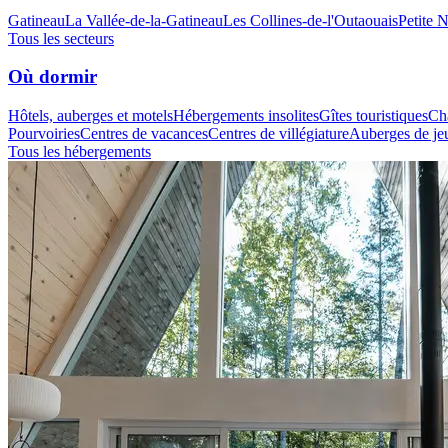
Gatineau
La Vallée-de-la-Gatineau
Les Collines-de-l'Outaouais
Petite 
Tous les secteurs
Où dormir
Hôtels, auberges et motels
Hébergements insolites
Gîtes touristiques
Cha
Pourvoiries
Centres de vacances
Centres de villégiature
Auberges de je
Tous les hébergements