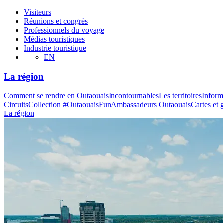
Visiteurs
Réunions et congrès
Professionnels du voyage
Médias touristiques
Industrie touristique
EN
La région
Comment se rendre en Outaouais
Incontournables
Les territoires
Inform
Circuits
Collection #OutaouaisFun
Ambassadeurs Outaouais
Cartes et 
La région