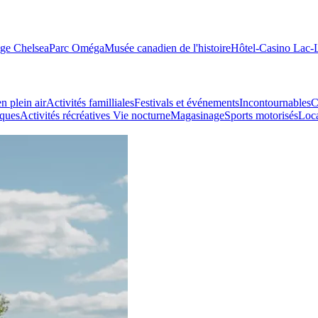
age Chelsea
Parc Oméga
Musée canadien de l'histoire
Hôtel-Casino Lac
n plein air
Activités familliales
Festivals et événements
Incontournables
C
iques
Activités récréatives
Vie nocturne
Magasinage
Sports motorisés
Loca