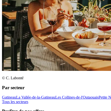
© C. Labonté
Par secteur
Gatineau
La Vallée-de-la-Gatineau
Les Collines-de-l'Outaouais
Petite 
Tous les secteurs