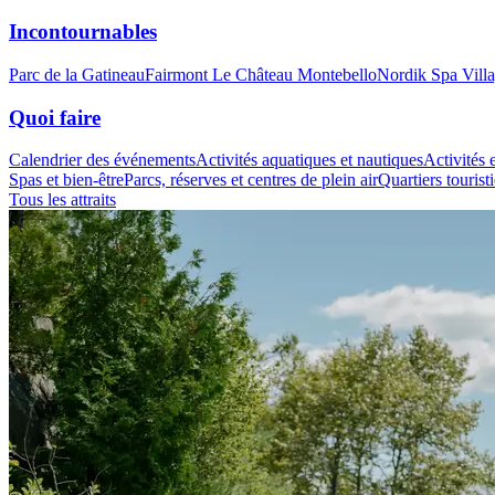
Incontournables
Parc de la Gatineau
Fairmont Le Château Montebello
Nordik Spa Vill
Quoi faire
Calendrier des événements
Activités aquatiques et nautiques
Activités e
Spas et bien-être
Parcs, réserves et centres de plein air
Quartiers tourist
Tous les attraits