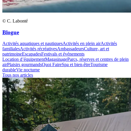
© C. Labonté
Blogue
Activités aquatiques et nautiques
Activités en plein air
Activités
familiales
Activités récréatives
Ambassadeurs
Culture, art et
patrimoine
Escapades
Festivals et événements
Location d’équipement
Magasinage
Parcs, réserves et centres de plein
air
Plaisirs gourmands
Quoi Faire
Spa et bien-être
Tourisme
durable
Vie nocturne
Tous nos articles