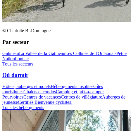
© Charlotte B.-Domingue
Par secteur
Gatineau
La Vallée-de-la-Gatineau
Les Collines-de-l'Outaouais
Petite
Nation
Pontiac
Tous les secteurs
Où dormir
Hôtels, auberges et motels
Hébergements insolites
Gîtes
touristiques
Chalets et condos
Camping et prêt-à-camper
Pourvoiries
Centres de vacances
Centres de villégiature
Auberges de
jeunesse
Certifiés Bienvenue cyclistes!
Tous les hébergements