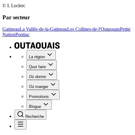
© I. Leclerc
Par secteur
Gatineau
La Vallée-de-la-Gatineau
Les Collines-de-l'Outaouais
Petite
Nation
Pontiac
La région
Quoi faire
Où dormir
Où manger
Promotions
Blogue
Recherche