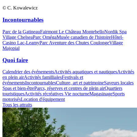
© C. Kowalewicz
Incontournables
Parc de la Gatineau
Fairmont Le Château Montebello
Nordik Spa
Village Chelsea
Parc Oméga
Musée canadien de l'histoire
Hôtel-
Casino Lac-Leamy
Parc Aventure des Chutes Coulonge
Village
Majopial
Quoi faire
Calendrier des événements
Activités aquatiques et nautiques
Activités
en plein air
Activités familliales
Festivals et
événements
Incontournables
Culture, art et patrimoine
Saveurs locales
Spas et bien-être
Parcs, réserves et centres de plein air
Quartiers
touristiques
Activités récréatives
Vie nocturne
Magasinage
Sports
motorisés
Location d'équipement
Tous les attraits