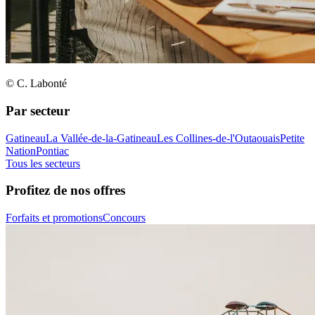
© C. Labonté
Par secteur
Gatineau
La Vallée-de-la-Gatineau
Les Collines-de-l'Outaouais
Petite
Nation
Pontiac
Tous les secteurs
Profitez de nos offres
Forfaits et promotions
Concours