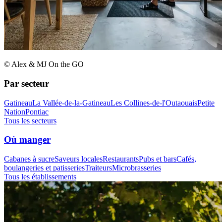
© Alex & MJ On the GO
Par secteur
Gatineau
La Vallée-de-la-Gatineau
Les Collines-de-l'Outaouais
Petite
Nation
Pontiac
Tous les secteurs
Où manger
Cabanes à sucre
Saveurs locales
Restaurants
Pubs et bars
Cafés,
boulangeries et patisseries
Traiteurs
Microbrasseries
Tous les établissements