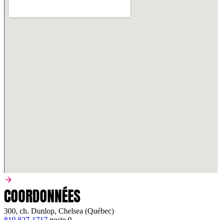
COORDONNÉES
300, ch. Dunlop, Chelsea (Québec)
819 827-1717
poste
0