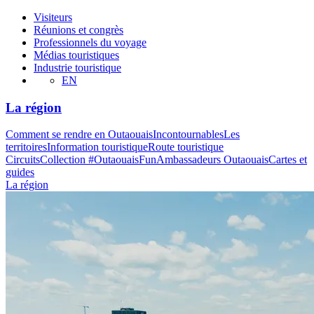
Visiteurs
Réunions et congrès
Professionnels du voyage
Médias touristiques
Industrie touristique
EN
La région
Comment se rendre en Outaouais
Incontournables
Les
territoires
Information touristique
Route touristique
Circuits
Collection #OutaouaisFun
Ambassadeurs Outaouais
Cartes et
guides
La région