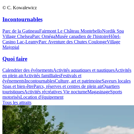
© C. Kowalewicz
Incontournables
Parc de la Gatineau
Fairmont Le Château Montebello
Nordik Spa
Village Chelsea
Parc Oméga
Musée canadien de l'histoire
Hôtel-
Casino Lac-Leamy
Parc Aventure des Chutes Coulonge
Village
Majopial
Quoi faire
Calendrier des événements
Activités aquatiques et nautiques
Activités
en plein air
Activités familliales
Festivals et
événements
Incontournables
Culture, art et patrimoine
Saveurs locales
Spas et bien-être
Parcs, réserves et centres de plein air
Quartiers
touristiques
Activités récréatives
Vie nocturne
Magasinage
Sports
motorisés
Location d'équipement
Tous les attraits