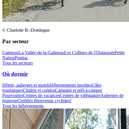
© Charlotte B.-Domingue
Par secteur
Gatineau
La Vallée-de-la-Gatineau
Les Collines-de-l'Outaouais
Petite
Nation
Pontiac
Tous les secteurs
Où dormir
Hôtels, auberges et motels
Hébergements insolites
Gîtes
touristiques
Chalets et condos
Camping et prêt-à-camper
Pourvoiries
Centres de vacances
Centres de villégiature
Auberges de
jeunesse
Certifiés Bienvenue cyclistes!
Tous les hébergements