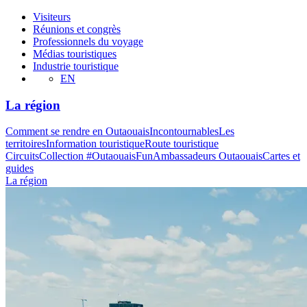
Visiteurs
Réunions et congrès
Professionnels du voyage
Médias touristiques
Industrie touristique
EN
La région
Comment se rendre en Outaouais
Incontournables
Les
territoires
Information touristique
Route touristique
Circuits
Collection #OutaouaisFun
Ambassadeurs Outaouais
Cartes et
guides
La région