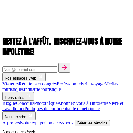
RESTEZ À L'AFFÛT,
INSCRIVEZ-VOUS À NOTRE
INFOLETTRE!
Nos espaces Web
Visiteurs
Réunions et congrès
Professionnels du voyage
Médias
touristiques
Industrie touristique
Liens utiles
Blogue
Concours
Photothèque
Abonnez-vous à l'infolettre
Vivre et
travailler ici
Politiques de confidentialité et nétiquette
Nous joindre
À propos
Notre équipe
Contactez-nous
Gérer les témoins
Nos espaces Web