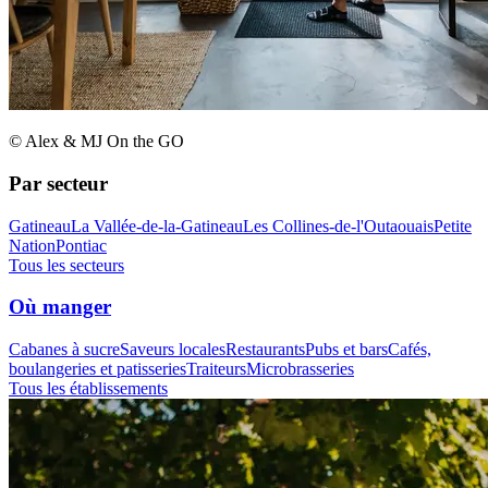
© Alex & MJ On the GO
Par secteur
Gatineau
La Vallée-de-la-Gatineau
Les Collines-de-l'Outaouais
Petite
Nation
Pontiac
Tous les secteurs
Où manger
Cabanes à sucre
Saveurs locales
Restaurants
Pubs et bars
Cafés,
boulangeries et patisseries
Traiteurs
Microbrasseries
Tous les établissements