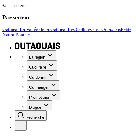
© I. Leclerc
Par secteur
Gatineau
La Vallée-de-la-Gatineau
Les Collines-de-l'Outaouais
Petite
Nation
Pontiac
La région
Quoi faire
Où dormir
Où manger
Promotions
Blogue
Recherche