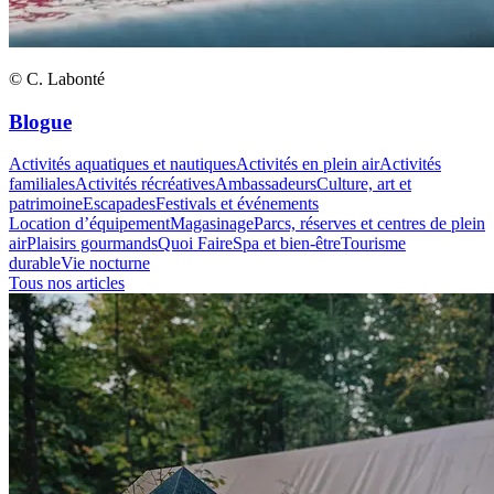
© C. Labonté
Blogue
Activités aquatiques et nautiques
Activités en plein air
Activités
familiales
Activités récréatives
Ambassadeurs
Culture, art et
patrimoine
Escapades
Festivals et événements
Location d’équipement
Magasinage
Parcs, réserves et centres de plein
air
Plaisirs gourmands
Quoi Faire
Spa et bien-être
Tourisme
durable
Vie nocturne
Tous nos articles