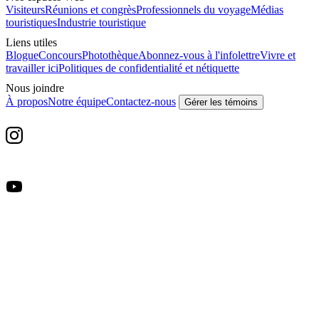
Visiteurs
Réunions et congrès
Professionnels du voyage
Médias
touristiques
Industrie touristique
Liens utiles
Blogue
Concours
Photothèque
Abonnez-vous à l'infolettre
Vivre et
travailler ici
Politiques de confidentialité et nétiquette
Nous joindre
À propos
Notre équipe
Contactez-nous
Gérer les témoins