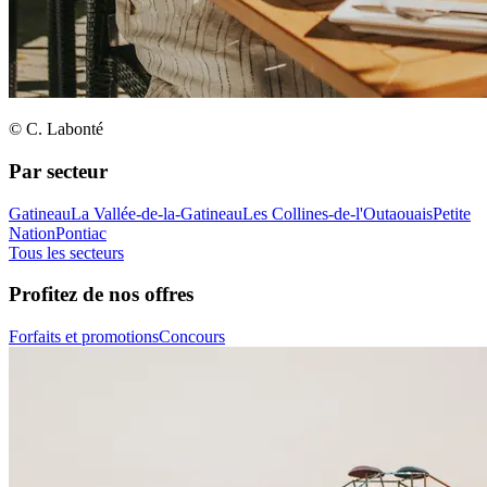
© C. Labonté
Par secteur
Gatineau
La Vallée-de-la-Gatineau
Les Collines-de-l'Outaouais
Petite
Nation
Pontiac
Tous les secteurs
Profitez de nos offres
Forfaits et promotions
Concours