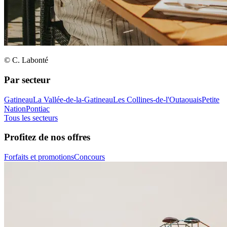
© C. Labonté
Par secteur
Gatineau
La Vallée-de-la-Gatineau
Les Collines-de-l'Outaouais
Petite
Nation
Pontiac
Tous les secteurs
Profitez de nos offres
Forfaits et promotions
Concours