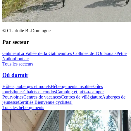
© Charlotte B.-Domingue
Par secteur
Gatineau
La Vallée-de-la-Gatineau
Les Collines-de-l'Outaouais
Petite
Nation
Pontiac
Tous les secteurs
Où dormir
Hôtels, auberges et motels
Hébergements insolites
Gîtes
touristiques
Chalets et condos
Camping et prêt-à-camper
Pourvoiries
Centres de vacances
Centres de villégiature
Auberges de
jeunesse
Certifiés Bienvenue cyclistes!
Tous les hébergements