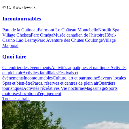
© C. Kowalewicz
Incontournables
Parc de la Gatineau
Fairmont Le Château Montebello
Nordik Spa
Village Chelsea
Parc Oméga
Musée canadien de l'histoire
Hôtel-
Casino Lac-Leamy
Parc Aventure des Chutes Coulonge
Village
Majopial
Quoi faire
Calendrier des événements
Activités aquatiques et nautiques
Activités
en plein air
Activités familliales
Festivals et
événements
Incontournables
Culture, art et patrimoine
Saveurs locales
Spas et bien-être
Parcs, réserves et centres de plein air
Quartiers
touristiques
Activités récréatives
Vie nocturne
Magasinage
Sports
motorisés
Location d'équipement
Tous les attraits