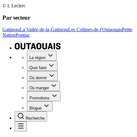
© I. Leclerc
Par secteur
Gatineau
La Vallée-de-la-Gatineau
Les Collines-de-l'Outaouais
Petite
Nation
Pontiac
La région
Quoi faire
Où dormir
Où manger
Promotions
Blogue
Recherche