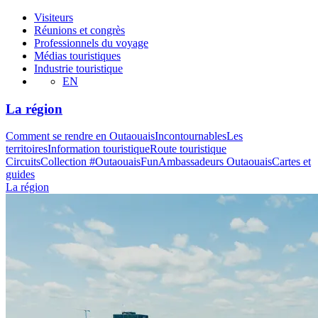
Visiteurs
Réunions et congrès
Professionnels du voyage
Médias touristiques
Industrie touristique
EN
La région
Comment se rendre en Outaouais
Incontournables
Les
territoires
Information touristique
Route touristique
Circuits
Collection #OutaouaisFun
Ambassadeurs Outaouais
Cartes et
guides
La région