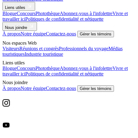
Liens utiles
Blogue
Concours
Photothèque
Abonnez-vous à l'infolettre
Vivre et
travailler ici
Politiques de confidentialité et nétiquette
Nous joindre
À propos
Notre équipe
Contactez-nous
Gérer les témoins
Nos espaces Web
Visiteurs
Réunions et congrès
Professionnels du voyage
Médias
touristiques
Industrie touristique
Liens utiles
Blogue
Concours
Photothèque
Abonnez-vous à l'infolettre
Vivre et
travailler ici
Politiques de confidentialité et nétiquette
Nous joindre
À propos
Notre équipe
Contactez-nous
Gérer les témoins