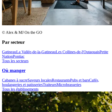
© Alex & MJ On the GO
Par secteur
Gatineau
La Vallée-de-la-Gatineau
Les Collines-de-l'Outaouais
Petite
Nation
Pontiac
Tous les secteurs
Où manger
Cabanes à sucre
Saveurs locales
Restaurants
Pubs et bars
Cafés,
boulangeries et patisseries
Traiteurs
Microbrasseries
Tous les établissements