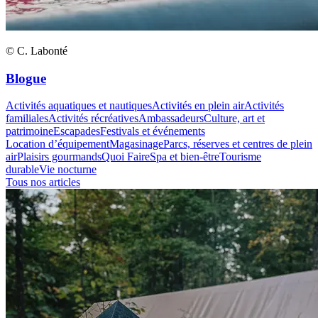
© C. Labonté
Blogue
Activités aquatiques et nautiques
Activités en plein air
Activités
familiales
Activités récréatives
Ambassadeurs
Culture, art et
patrimoine
Escapades
Festivals et événements
Location d’équipement
Magasinage
Parcs, réserves et centres de plein
air
Plaisirs gourmands
Quoi Faire
Spa et bien-être
Tourisme
durable
Vie nocturne
Tous nos articles