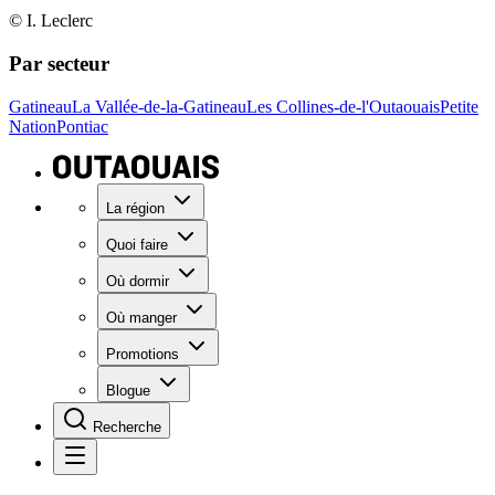
© I. Leclerc
Par secteur
Gatineau
La Vallée-de-la-Gatineau
Les Collines-de-l'Outaouais
Petite
Nation
Pontiac
La région
Quoi faire
Où dormir
Où manger
Promotions
Blogue
Recherche