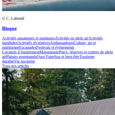
© C. Labonté
Blogue
Activités aquatiques et nautiques
Activités en plein air
Activités
familiales
Activités récréatives
Ambassadeurs
Culture, art et
patrimoine
Escapades
Festivals et événements
Location d’équipement
Magasinage
Parcs, réserves et centres de plein
air
Plaisirs gourmands
Quoi Faire
Spa et bien-être
Tourisme
durable
Vie nocturne
Tous nos articles