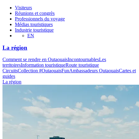
Visiteurs
Réunions et congrès
Professionnels du voyage
Médias touristiques
Industrie touristique
EN
La région
Comment se rendre en Outaouais
Incontournables
Les
territoires
Information touristique
Route touristique
Circuits
Collection #OutaouaisFun
Ambassadeurs Outaouais
Cartes et
guides
La région