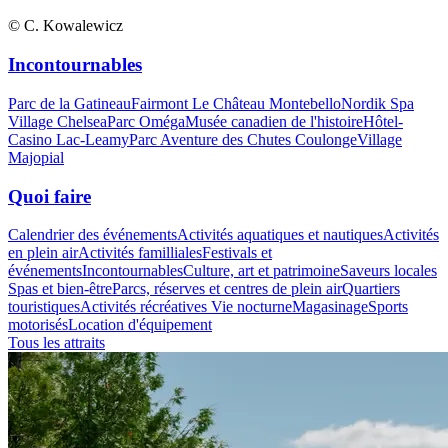
© C. Kowalewicz
Incontournables
Parc de la Gatineau
Fairmont Le Château Montebello
Nordik Spa
Village Chelsea
Parc Oméga
Musée canadien de l'histoire
Hôtel-
Casino Lac-Leamy
Parc Aventure des Chutes Coulonge
Village
Majopial
Quoi faire
Calendrier des événements
Activités aquatiques et nautiques
Activités
en plein air
Activités familliales
Festivals et
événements
Incontournables
Culture, art et patrimoine
Saveurs locales
Spas et bien-être
Parcs, réserves et centres de plein air
Quartiers
touristiques
Activités récréatives
Vie nocturne
Magasinage
Sports
motorisés
Location d'équipement
Tous les attraits