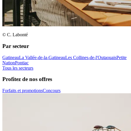
© C. Labonté
Par secteur
Gatineau
La Vallée-de-la-Gatineau
Les Collines-de-l'Outaouais
Petite
Nation
Pontiac
Tous les secteurs
Profitez de nos offres
Forfaits et promotions
Concours