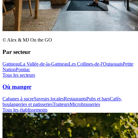
© Alex & MJ On the GO
Par secteur
Gatineau
La Vallée-de-la-Gatineau
Les Collines-de-l'Outaouais
Petite
Nation
Pontiac
Tous les secteurs
Où manger
Cabanes à sucre
Saveurs locales
Restaurants
Pubs et bars
Cafés,
boulangeries et patisseries
Traiteurs
Microbrasseries
Tous les établissements