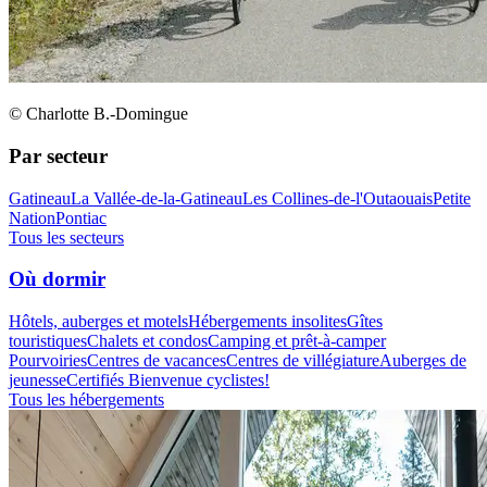
© Charlotte B.-Domingue
Par secteur
Gatineau
La Vallée-de-la-Gatineau
Les Collines-de-l'Outaouais
Petite
Nation
Pontiac
Tous les secteurs
Où dormir
Hôtels, auberges et motels
Hébergements insolites
Gîtes
touristiques
Chalets et condos
Camping et prêt-à-camper
Pourvoiries
Centres de vacances
Centres de villégiature
Auberges de
jeunesse
Certifiés Bienvenue cyclistes!
Tous les hébergements